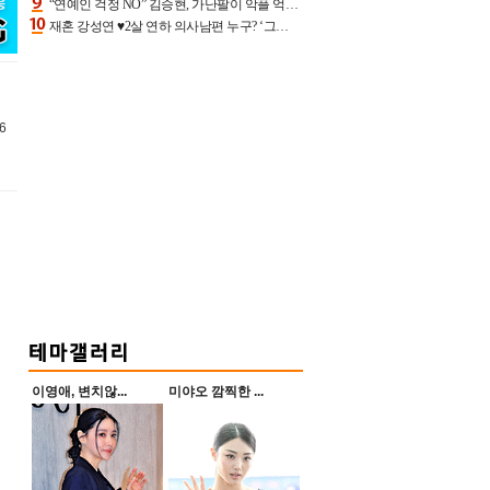
“연예인 걱정 NO” 김승현, 가난팔이 악플 억울할만‥아내+딸과 日 여행
재혼 강성연 ♥2살 연하 의사남편 누구? ‘그알’ 자문의에 훈남 비주얼 초엘리트 스펙 [종합]
6
이영애, 변치않...
미야오 깜찍한 ...