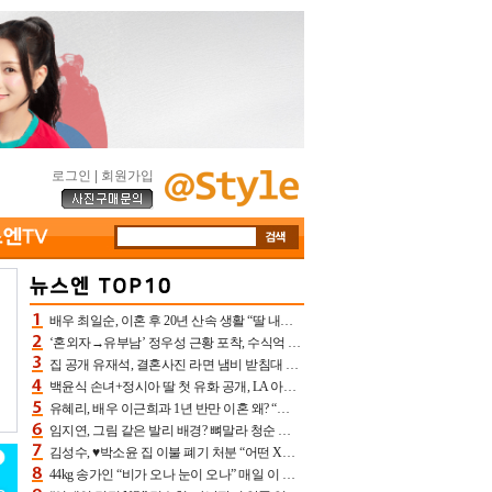
로그인
|
회원가입
배우 최일순, 이혼 후 20년 산속 생활 “딸 내가 버렸다고 원망‥맘 아파”(특종)[어제TV]
‘혼외자→유부남’ 정우성 근황 포착, 수식억 해킹 피해 후배 만났다 “존경하는”
집 공개 유재석, 결혼사진 라면 냄비 받침대 되고 분노‥가족사진도 피해(놀뭐)[어제TV]
백윤식 손녀+정시아 딸 첫 유화 공개, LA 아트쇼→서울국제조각페스타 작가다운 수준급 실력
유혜리, 배우 이근희과 1년 반만 이혼 왜? “식칼 꽂고 의자 던져” 충격 폭로(특종)[어제TV]
임지연, 그림 같은 발리 배경? 뼈말라 청순 비키니 핏에 상대 안 되네
김성수, ♥박소윤 집 이불 폐기 처분 “어떤 X이랑 썼을지 몰라” 질투(신랑수업2)[어제TV]
44kg 송가인 “비가 오나 눈이 오나” 매일 이 운동, 허벅지 근육량 상승+체지방 감소