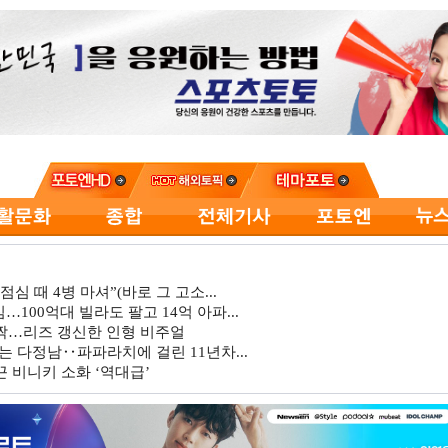
심 때 4병 마셔”(바로 그 고소...
…100억대 빌라도 팔고 14억 아파...
깜짝…리즈 갱신한 인형 비주얼
는 다정남‥파파라치에 걸린 11년차...
 비니키 소화 ‘역대급’