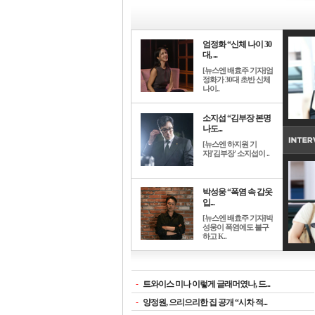
엄정화 “신체 나이 30
대, ...
[뉴스엔 배효주 기자]엄
정화가 30대 초반 신체
나이..
소지섭 “김부장 본명
나도...
[뉴스엔 하지원 기
자]'김부장' 소지섭이 ..
박성웅 “폭염 속 갑옷
입...
[뉴스엔 배효주 기자]박
성웅이 폭염에도 불구
하고 K..
-
트와이스 미나 이렇게 글래머였나, 드...
-
양정원, 으리으리한 집 공개 “시차 적...