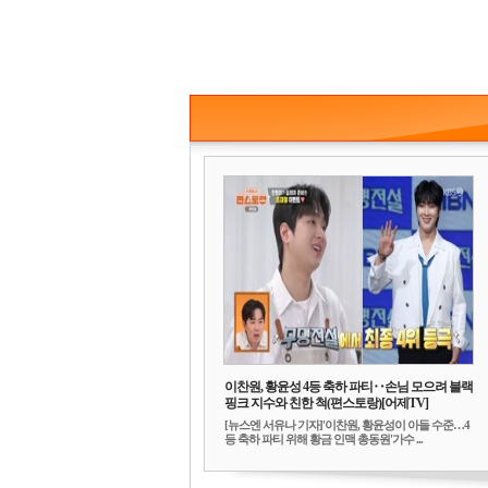
이찬원, 황윤성 4등 축하 파티‥손님 모으려 블랙
핑크 지수와 친한 척(편스토랑)[어제TV]
[뉴스엔 서유나 기자]'이찬원, 황윤성이 아들 수준…4
등 축하 파티 위해 황금 인맥 총동원'가수 ...