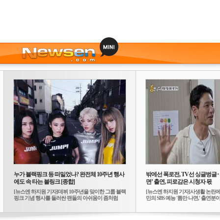
누가 블랙핑크 등 떠밀었나? 완전체 10주년 행사
밖에선 폭로전, TV선 싱글벙글
에도 속 타는 블링크 [종합]
면’ 출연, 피로감은 시청자 몫
[뉴스엔 하지원 기자]데뷔 10주년을 맞이한 그룹 블랙
[뉴스엔 하지원 기자]사생활 논란에
핑크 기념 행사를 둘러싼 팬들의 아쉬움이 좀처럼
민의 SBS 예능 '틈만 나면,' 출연분이 
가...