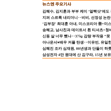
김혜수, 김지훈과 부부 케미 ‘얼빡샷’에도
지퍼 스르륵 내리더니‥비비, 선정성 논란 터
‘김부장’ 최대훈 아내, 미스코리아 善+미
송혜교, 남사친과 데이트서 흰 티셔츠+청
신동 살 너무 뺐나‥37㎏ 감량 부작용 “못
아나운서♥배우 커플 탄생‥이유빈, 유일한 최
심혜진 조카 심재원, 00년생과 단둘이 하룻밤
삼성전자 4만 원대에 산 김구라, 15년 보유