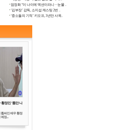
엄정화 “이 나이에 액션이라니‥눈물 ..
‘김부장’ 감독, 소지섭 캐스팅 2번 ..
‘중소돌의 기적’ 키오프, 3년만 사옥..
‥황정민 ‘틈만 나
 휩싸인 배우 황정
예정...