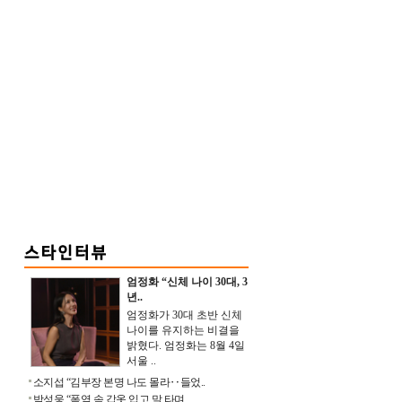
엄정화 “신체 나이 30대, 3
년..
엄정화가 30대 초반 신체
나이를 유지하는 비결을
밝혔다. 엄정화는 8월 4일
서울 ..
소지섭 “김부장 본명 나도 몰라‥들었..
박성웅 “폭염 속 갑옷 입고 말 타며 ..