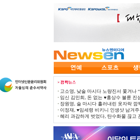
고소영, 낮술 마시다 노량진서 쫓겨나 “점
임신 김민희, 돈 없는 ♥홍상수 불륜 진심
장원영, 술 마시다 흘러내린 옷자락 
이정재, ♥임세령 비키니 인생샷 남겨주
혜리 과감하게 벗었다, 탄수화물 끊고 끈