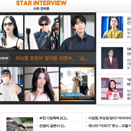
김
간 
[
우 
아, .
M
산서
[
자
도 
“매
래 
[
송
들이
-
부친 가정폭력 보고...
-
이정현, 무보정 맞아? 어마어마한
-
손담비, 일본서 신...
-
채시라 “아프다” 호소→모델 이소