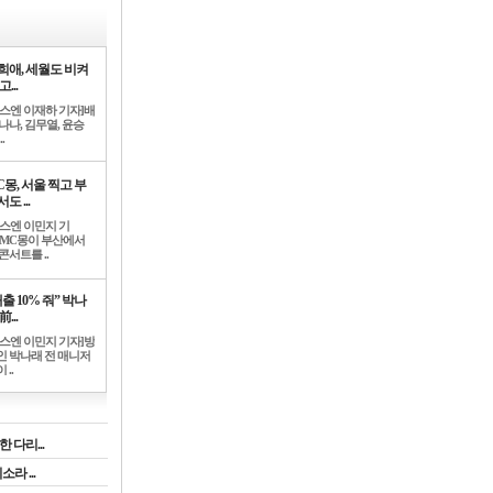
희애, 세월도 비켜
고...
뉴스엔 이재하 기자]배
나나, 김무열, 윤승
.
C몽, 서울 찍고 부
도 ...
뉴스엔 이민지 기
]MC몽이 부산에서
콘서트를 ..
출 10% 줘” 박나
前...
뉴스엔 이민지 기자]방
인 박나래 전 매니저
 ..
 다리...
라 ...