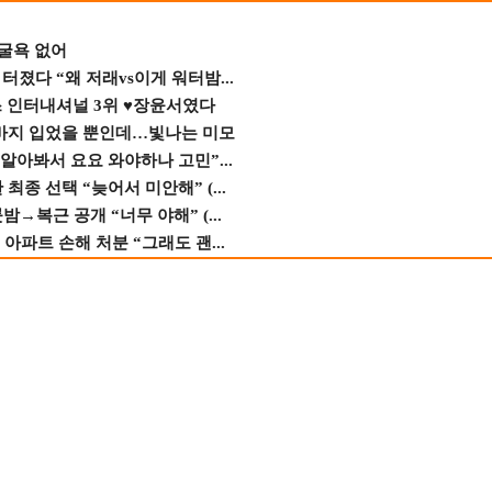
 굴욕 없어
졌다 “왜 저래vs이게 워터밤...
스 인터내셔널 3위 ♥장윤서였다
바지 입었을 뿐인데…빛나는 미모
 알아봐서 요요 와야하나 고민”...
종 선택 “늦어서 미안해” (...
→복근 공개 “너무 야해” (...
 아파트 손해 처분 “그래도 괜...