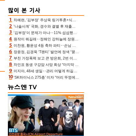
차예련, ‘김부장’ 주상욱 링거투혼+식스팩 비화 “옷 벗는데 아저씨는 안 된다고”(차장금)
‘나솔사계’ 국화, 경수와 결별 후 재출연…첫인상 3표 몰표
‘김부장’이 문제가 아냐‥11% 섭섭했던 ‘재벌X형사2’ 돈·빽 총동원해 컴백 [TV보고서]
원작이 뭐길래‥정해인 강하늘에 장원영까지 참여한 이 영화
이찬원, 황윤성 4등 축하 파티‥손님 모으려 블랙핑크 지수와 친한 척(편스토랑)[어제TV]
장윤정, 김경욱 ‘T팬티’ 발언에 정색 “묻지 않았는데, 그것도 성희롱”(장공장)
부친 가정폭력 보고 큰 방은희, 2번 이혼 후 잠수→母 고독사에 자책(특종세상)[어제TV]
차인표 동생 구강암 사망 회상 “마지막 순간 동생 손 잡아준 신애라, 두고두고 고마워” (신애라이프)
이지아, 48세 생일‥관리 어떻게 하길래 놀라운 동안 미모
‘SK하이닉스 275층’ 미자 “머리 뚜껑에서 사, 주식만 안 해도 돈 버는 것”