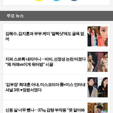
주요 뉴스
김혜수, 김지훈과 부부 케미 ‘얼빡샷’에도 굴욕 없
어
지퍼 스르륵 내리더니‥비비, 선정성 논란 터졌다
“왜 저래vs이게 워터밤” 시끌
‘김부장’ 최대훈 아내, 미스코리아 善+미스 인터내
셔널 3위 ♥장윤서였다
신동 살 너무 뺐나‥37㎏ 감량 부작용 “못 알아봐