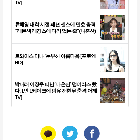
TV]
류혜영 대학 시절 패션 센스에 민호 충격
“레몬색 레깅스에 다리 없는 줄”(나혼산)
트와이스 미나 ‘눈부신 아름다움’[포토엔
HD]
박나래 이장우 떠난 ‘나혼산’ 덩어리즈 왔
다, 1인 1케이크에 팜유 전현무 충격[어제
TV]