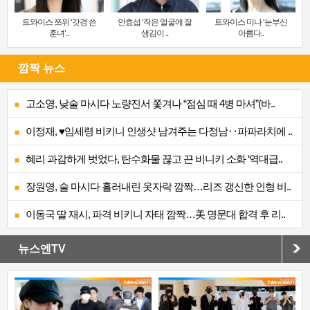
트와이스 쯔위 ‘갓경 쓴
안효섭 ‘작은 얼굴에 잘
트와이스 미나 ‘눈부신
훈녀’..
생김이 ..
아름다..
깜짝 뉴스
고소영, 낮술 마시다 노량진서 쫓겨나 “점심 때 4병 마셔”(바..
이정재, ♥임세령 비키니 인생샷 남겨주는 다정남‥파파라치에 ..
혜리 과감하게 벗었다, 탄수화물 끊고 끈 비니키 소화 ‘역대급..
장원영, 술 마시다 흘러내린 옷자락 깜짝…리즈 갱신한 인형 비..
이동국 딸 재시, 파격 비키니 자태 깜짝…美 명문대 합격 후 리..
뉴스엔TV