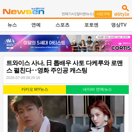
전체기사
|
많이본뉴스
|
사진구매
뉴스
연예
스포츠
포토엔
영상TV
트와이스 사나, 日 톱배우 사토 다케루와 로맨
스 펼친다‥영화 주인공 캐스팅
2026-07-09 09:20:16
카카오 MY뉴스
네이버 연예뉴스