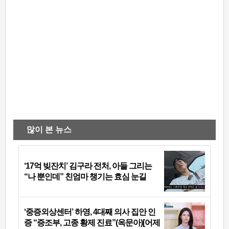
많이 본 뉴스
‘17억 빚잔치’ 김구라 전처, 아들 그리는
“나 뿐인데” 친엄마 챙기는 효심 눈길
‘중증외상센터’ 하영, 4대째 의사 집안 인
증 “증조부, 고종 황제 진료”(옥문아)[어제