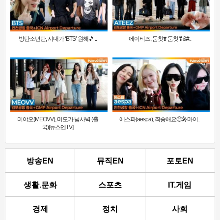
방탄소년단, 시대가 ‘BTS’ 원해🎵 ..
에이티즈, 둠칫❣️ 둠칫❣&#..
미야오(MEOVV), 미모가 넘사벽 (출
에스파(aespa), 죄송해요🥺🎤마이..
국)[뉴스엔TV]
방송EN
뮤직EN
포토EN
생활.문화
스포츠
IT.게임
경제
정치
사회