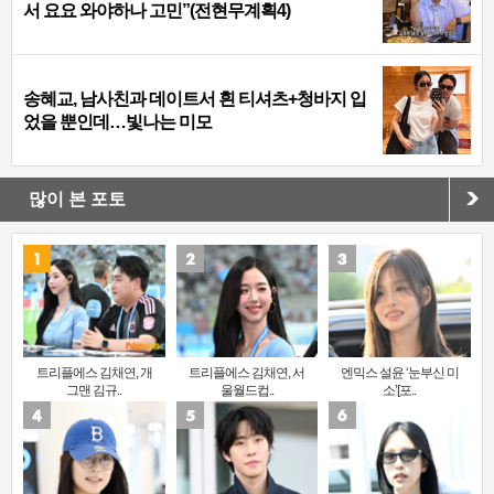
서 요요 와야하나 고민”(전현무계획4)
송혜교, 남사친과 데이트서 흰 티셔츠+청바지 입
었을 뿐인데…빛나는 미모
많이 본 포토
트리플에스 김채연, 개
트리플에스 김채연, 서
엔믹스 설윤 ‘눈부신 미
그맨 김규..
울월드컵..
소’[포..