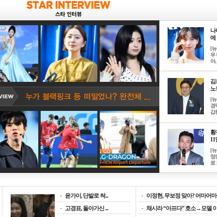
나
에 
[
우 
아, .
김
노한
[
경
갑론
황
11일
[
정
로 
-
윤가이, 단발로 싹...
-
이정현, 무보정 맞아? 어마어마한
-
고경표, 돌아가신 ...
-
채시라 “아프다” 호소→모델 이소