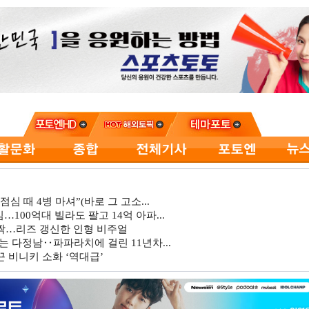
심 때 4병 마셔”(바로 그 고소...
…100억대 빌라도 팔고 14억 아파...
깜짝…리즈 갱신한 인형 비주얼
는 다정남‥파파라치에 걸린 11년차...
 비니키 소화 ‘역대급’