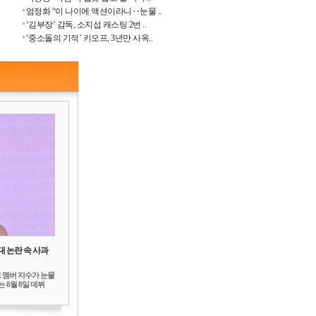
엄정화 “이 나이에 액션이라니‥눈물 ..
‘김부장’ 감독, 소지섭 캐스팅 2번 ..
‘중소돌의 기적’ 키오프, 3년만 사옥..
대 논란 속 사과
 멤버 지수가 눈물
 8월 8일 데뷔