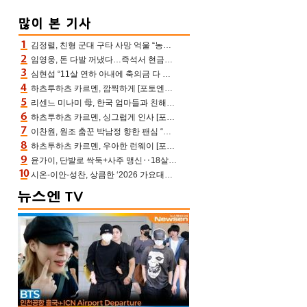
김정렬, 친형 군대 구타 사망 억울 “농약사 처리, 범인 찾았지만…엄마는 이미 치매”(데이앤나잇)
임영웅, 돈 다발 꺼냈다…즉석서 현금으로 수당 챙겨주는 ‘구단주’
심현섭 “11살 연하 아내에 축의금 다 뺏겨, 집도 아내 명의” (동치미)[결정적장면]
하츠투하츠 카르멘, 깜찍하게 [포토엔HD]
리센느 미나미 母, 한국 엄마들과 친해진 비결=BTS “최애 정국 얘기로 통해”(전참시)
하츠투하츠 카르멘, 싱그럽게 인사 [포토엔HD]
이찬원, 원조 춤꾼 박남정 향한 팬심 “어머님 잘 계시지” 폭소(불후)
하츠투하츠 카르멘, 우아한 런웨이 [포토엔HD]
윤가이, 단발로 싹둑+사주 맹신‥18살 연상 ♥장기하 반한 엉뚱·열정 매력(전참시)
시온-이안-성찬, 상큼한 ‘2026 가요대전 썸머’ MC [포토엔HD]