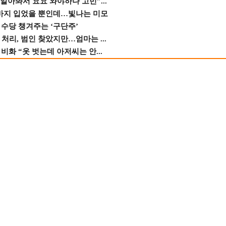
 알아봐서 요요 와야하나 고민”...
바지 입었을 뿐인데…빛나는 미모
수당 챙겨주는 ‘구단주’
 처리, 범인 찾았지만…엄마는 ...
비화 “옷 벗는데 아저씨는 안...