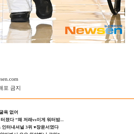
en.com
재배포 금지
 굴욕 없어
졌다 “왜 저래vs이게 워터밤...
스 인터내셔널 3위 ♥장윤서였다