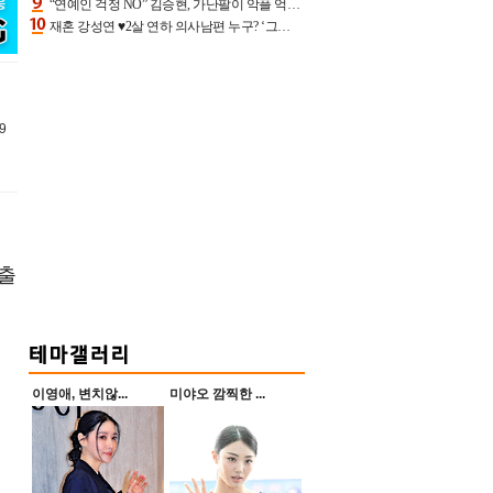
“연예인 걱정 NO” 김승현, 가난팔이 악플 억울할만‥아내+딸과 日 여행
재혼 강성연 ♥2살 연하 의사남편 누구? ‘그알’ 자문의에 훈남 비주얼 초엘리트 스펙 [종합]
9
 출
이영애, 변치않...
미야오 깜찍한 ...