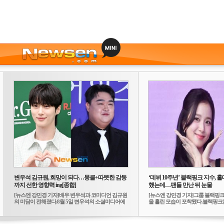
변우석 김규원, 희망이 되다…뭉클+따뜻한 감동
‘데뷔 10주년’ 블랙핑크 지수, 홀
까지 선한 영향력 ing[종합]
했는데…팬들 만난 뒤 눈물
[뉴스엔 강민경 기자]배우 변우석과 코미디언 김규원
[뉴스엔 강민경 기자]그룹 블랙핑크
의 미담이 전해졌다.8월 5일 변우석의 소셜미디어에
을 흘린 모습이 포착됐다.블랙핑크는
는 ...
10...