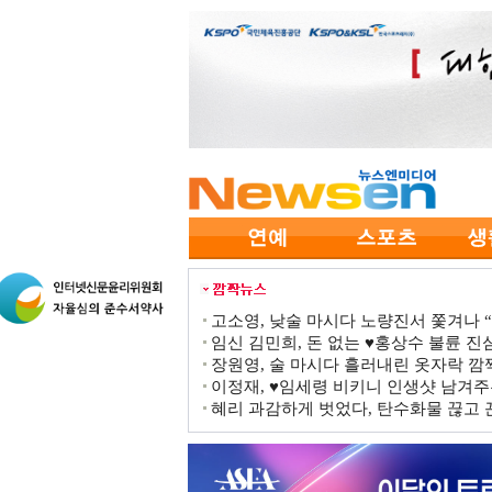
고소영, 낮술 마시다 노량진서 쫓겨나 “점
임신 김민희, 돈 없는 ♥홍상수 불륜 진심
장원영, 술 마시다 흘러내린 옷자락 
이정재, ♥임세령 비키니 인생샷 남겨주
혜리 과감하게 벗었다, 탄수화물 끊고 끈