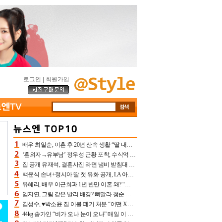
로그인
|
회원가입
배우 최일순, 이혼 후 20년 산속 생활 “딸 내가 버렸다고 원망‥맘 아파”(특종)[어제TV]
‘혼외자→유부남’ 정우성 근황 포착, 수식억 해킹 피해 후배 만났다 “존경하는”
집 공개 유재석, 결혼사진 라면 냄비 받침대 되고 분노‥가족사진도 피해(놀뭐)[어제TV]
백윤식 손녀+정시아 딸 첫 유화 공개, LA 아트쇼→서울국제조각페스타 작가다운 수준급 실력
유혜리, 배우 이근희과 1년 반만 이혼 왜? “식칼 꽂고 의자 던져” 충격 폭로(특종)[어제TV]
임지연, 그림 같은 발리 배경? 뼈말라 청순 비키니 핏에 상대 안 되네
김성수, ♥박소윤 집 이불 폐기 처분 “어떤 X이랑 썼을지 몰라” 질투(신랑수업2)[어제TV]
44kg 송가인 “비가 오나 눈이 오나” 매일 이 운동, 허벅지 근육량 상승+체지방 감소