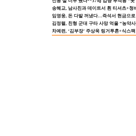
신동 살 너무 뺐나‥37㎏ 감량 부작용 “못
송혜교, 남사친과 데이트서 흰 티셔츠+청
임영웅, 돈 다발 꺼냈다…즉석서 현금으로 
김정렬, 친형 군대 구타 사망 억울 “농약사
차예련, ‘김부장’ 주상욱 링거투혼+식스팩 