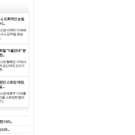
나, 도회적인 눈빛
시...
뉴스엔 이재하 기자]배
나나, 김무열, 윤승
.
희철 “X돌았네” 분
...
뉴스엔 황혜진 기자]서
덕 성신여대 교수가
..
정민 스토킹 재판,
 ...
뉴스엔 배효주 기자]황
민을 스토킹한 혐의
기..
 다리...
라 ...