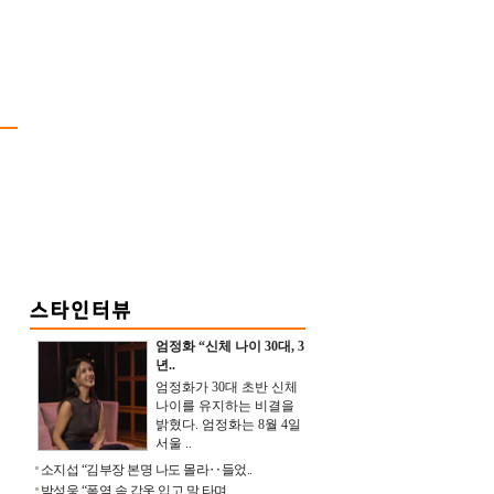
엄정화 “신체 나이 30대, 3
년..
엄정화가 30대 초반 신체
나이를 유지하는 비결을
밝혔다. 엄정화는 8월 4일
서울 ..
소지섭 “김부장 본명 나도 몰라‥들었..
박성웅 “폭염 속 갑옷 입고 말 타며 ..