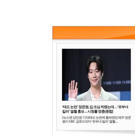
‘태도 논란’ 정준원, 입 조심 하랬는데…‘유부녀
킬러’ 열혈 홍보→시청률 껑충[종합]
[뉴스엔 강민경 기자]태도 논란에 휩싸였던 배우 정준
원이 MBC 금토드라마 '유부녀 킬러' 열혈 ...