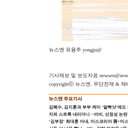
뉴스엔 유용주 yongju@
기사제보 및 보도자료 newsen@news
copyrightⓒ 뉴스엔. 무단전재 & 
김혜수, 김지훈과 부부 케미 ‘얼빡샷’에도
지퍼 스르륵 내리더니‥비비, 선정성 논란 터
‘김부장’ 최대훈 아내, 미스코리아 善+미