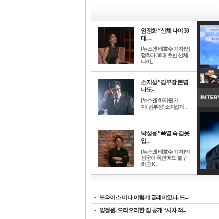
엄정화 “신체 나이 30
대, ...
[뉴스엔 배효주 기자]엄
정화가 30대 초반 신체
나이..
소지섭 “김부장 본명
나도...
[뉴스엔 하지원 기
자]'김부장' 소지섭이 ..
박성웅 “폭염 속 갑옷
입...
[뉴스엔 배효주 기자]박
성웅이 폭염에도 불구
하고 K..
-
트와이스 미나 이렇게 글래머였나, 드...
-
양정원, 으리으리한 집 공개 “시차 적...