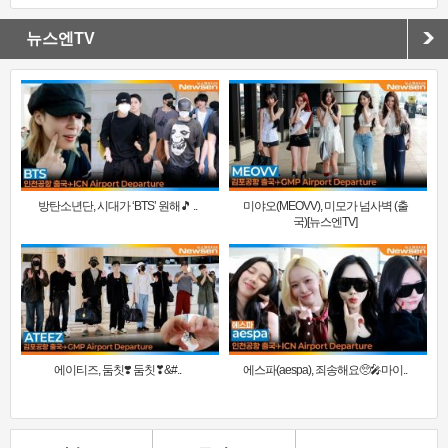
뉴스엔TV
방탄소년단, 시대가 ‘BTS’ 원해🎵 ..
미야오(MEOVV), 미모가 넘사벽 (출
국)[뉴스엔TV]
에이티즈, 둠칫❣️ 둠칫❣&#..
에스파(aespa), 죄송해요🥺🎤마이..