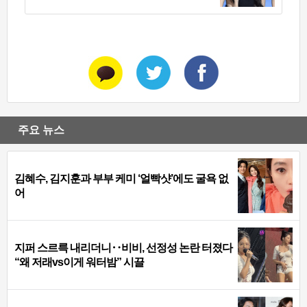
주요 뉴스
김혜수, 김지훈과 부부 케미 ‘얼빡샷’에도 굴욕 없
어
지퍼 스르륵 내리더니‥비비, 선정성 논란 터졌다
“왜 저래vs이게 워터밤” 시끌