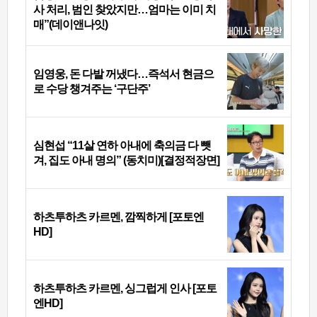
사 처리, 범인 찾았지만…엄마는 이미 치
매”(데이앤나잇)
임영웅, 돈 다발 꺼냈다…즉석서 현금으
로 수당 챙겨주는 ‘구단주’
심현섭 “11살 연하 아내에 축의금 다 뺏
겨, 집도 아내 명의” (동치미)[결정적장면]
하츠투하츠 카르멘, 깜찍하게 [포토엔
HD]
하츠투하츠 카르멘, 싱그럽게 인사 [포토
엔HD]