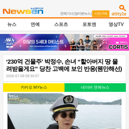
전체기사
|
많이본뉴스
|
사진구매
뉴스
연예
스포츠
포토엔
영상TV
‘230억 건물주’ 박정수, 손녀 “할아버지 땅 물
려받을게요” 당찬 고백에 보인 반응(웬만해선)
2026-07-09 09:30:07
카카오 MY뉴스
네이버 연예뉴스