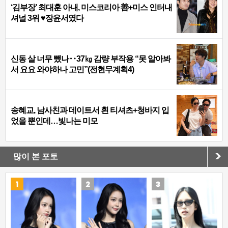
‘김부장’ 최대훈 아내, 미스코리아 善+미스 인터내
셔널 3위 ♥장윤서였다
신동 살 너무 뺐나‥37㎏ 감량 부작용 “못 알아봐
서 요요 와야하나 고민”(전현무계획4)
송혜교, 남사친과 데이트서 흰 티셔츠+청바지 입
었을 뿐인데…빛나는 미모
많이 본 포토