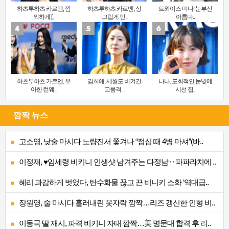
하츠투하츠 카르멘, 깜
하츠투하츠 카르멘, 싱
트와이스 미나 ‘눈부신
찍하게 [..
그럽게 인..
아름다..
하츠투하츠 카르멘, 우
김희애, 세월도 비켜간
나나, 도회적인 눈빛에
아한 런웨..
고품격 ..
시선 집..
깜짝 뉴스
고소영, 낮술 마시다 노량진서 쫓겨나 “점심 때 4병 마셔”(바..
이정재, ♥임세령 비키니 인생샷 남겨주는 다정남‥파파라치에 ..
혜리 과감하게 벗었다, 탄수화물 끊고 끈 비니키 소화 ‘역대급..
장원영, 술 마시다 흘러내린 옷자락 깜짝…리즈 갱신한 인형 비..
이동국 딸 재시, 파격 비키니 자태 깜짝…美 명문대 합격 후 리..