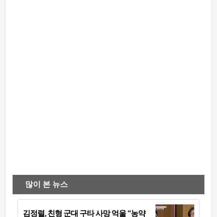
많이 본 뉴스
김정렬, 친형 군대 구타 사망 억울 “농약