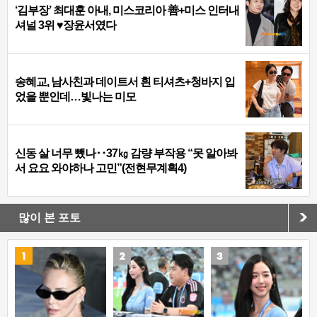
‘김부장’ 최대훈 아내, 미스코리아 善+미스 인터내
셔널 3위 ♥장윤서였다
송혜교, 남사친과 데이트서 흰 티셔츠+청바지 입
었을 뿐인데…빛나는 미모
신동 살 너무 뺐나‥37㎏ 감량 부작용 “못 알아봐
서 요요 와야하나 고민”(전현무계획4)
많이 본 포토