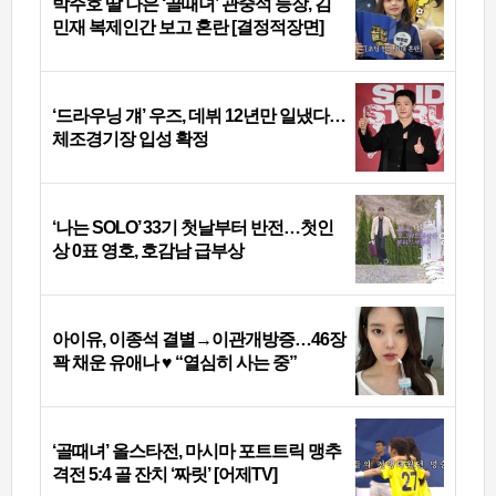
박주호 딸 나은 ‘골때녀’ 관중석 등장, 김
민재 복제인간 보고 혼란 [결정적장면]
‘드라우닝 걔’ 우즈, 데뷔 12년만 일냈다…
체조경기장 입성 확정
‘나는 SOLO’ 33기 첫날부터 반전…첫인
상 0표 영호, 호감남 급부상
아이유, 이종석 결별→이관개방증…46장
꽉 채운 유애나 ♥ “열심히 사는 중”
‘골때녀’ 올스타전, 마시마 포트트릭 맹추
격전 5:4 골 잔치 ‘짜릿’ [어제TV]