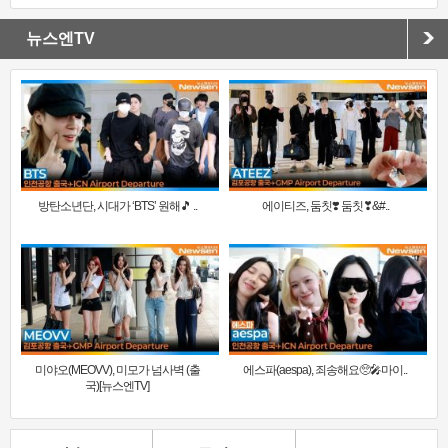
뉴스엔TV
방탄소년단, 시대가 ‘BTS’ 원해🎵 ..
에이티즈, 둠칫❣️ 둠칫❣&#..
미야오(MEOVV), 미모가 넘사벽 (출
에스파(aespa), 죄송해요🥺🎤마이..
국)[뉴스엔TV]