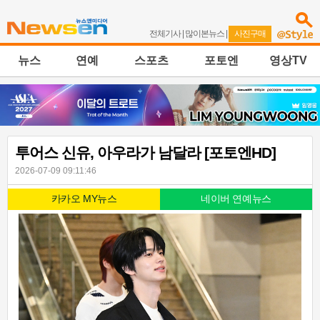
전체기사
|
많이본뉴스
|
사진구매
뉴스
연예
스포츠
포토엔
영상TV
투어스 신유, 아우라가 남달라 [포토엔HD]
2026-07-09 09:11:46
카카오 MY뉴스
네이버 연예뉴스