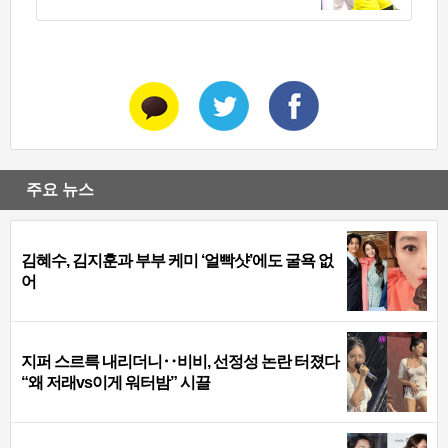
주요 뉴스
김혜수, 김지훈과 부부 케미 ‘얼빡샷’에도 굴욕 없
어
지퍼 스르륵 내리더니‥비비, 선정성 논란 터졌다
“왜 저래vs이게 워터밤” 시끌