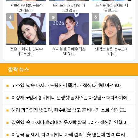
샤를리즈 테론, 독보적
트리플에스 김채연, 개
트리플에스 김채연, 서
인 귀걸이..
그맨 김규..
울월드컵..
정은채, 화사한 명사수
하지원, 한국 배우 최초
엔믹스 설윤 ‘눈부신 미
[포토엔H..
MLB 시..
소’[포..
깜짝 뉴스
고소영, 낮술 마시다 노량진서 쫓겨나 “점심 때 4병 마셔”(바..
이정재, ♥임세령 비키니 인생샷 남겨주는 다정남‥파파라치에 ..
혜리 과감하게 벗었다, 탄수화물 끊고 끈 비니키 소화 ‘역대급..
장원영, 술 마시다 흘러내린 옷자락 깜짝…리즈 갱신한 인형 비..
이동국 딸 재시, 파격 비키니 자태 깜짝…美 명문대 합격 후 리..