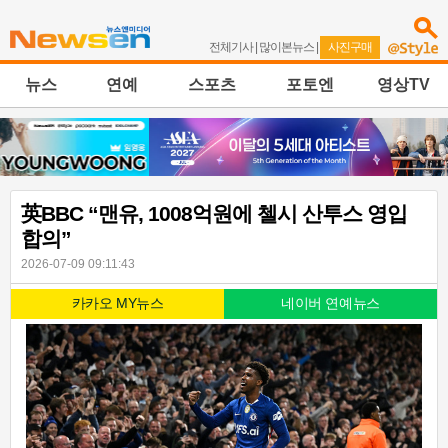
전체기사
|
많이본뉴스
|
사진구매
뉴스
연예
스포츠
포토엔
영상TV
英BBC “맨유, 1008억원에 첼시 산투스 영입
합의”
2026-07-09 09:11:43
카카오 MY뉴스
네이버 연예뉴스