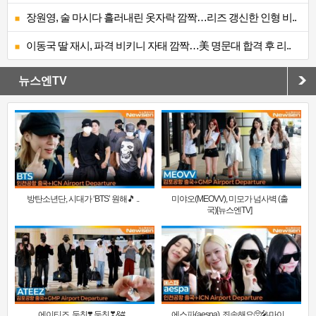
장원영, 술 마시다 흘러내린 옷자락 깜짝…리즈 갱신한 인형 비..
이동국 딸 재시, 파격 비키니 자태 깜짝…美 명문대 합격 후 리..
뉴스엔TV
방탄소년단, 시대가 ‘BTS’ 원해🎵 ..
미야오(MEOVV), 미모가 넘사벽 (출
국)[뉴스엔TV]
에이티즈, 둠칫❣️ 둠칫❣&#..
에스파(aespa), 죄송해요🥺🎤마이..