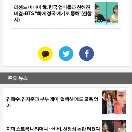
리센느 미나미 母, 한국 엄마들과 친해진
비결=BTS “최애 정국 얘기로 통해”(전참
시)
주요 뉴스
김혜수, 김지훈과 부부 케미 ‘얼빡샷’에도 굴욕 없
어
지퍼 스르륵 내리더니‥비비, 선정성 논란 터졌다