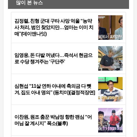
많이 본 뉴스
김정렬, 친형 군대 구타 사망 억울 “농약
사 처리, 범인 찾았지만…엄마는 이미 치
매”(데이앤나잇)
임영웅, 돈 다발 꺼냈다…즉석서 현금으
로 수당 챙겨주는 ‘구단주’
심현섭 “11살 연하 아내에 축의금 다 뺏
겨, 집도 아내 명의” (동치미)[결정적장면]
이찬원, 원조 춤꾼 박남정 향한 팬심 “어
머님 잘 계시지” 폭소(불후)