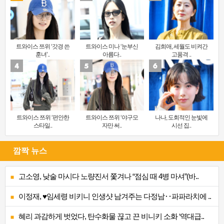
트와이스 쯔위 ‘갓경 쓴
트와이스 미나 ‘눈부신
김희애, 세월도 비켜간
훈녀’..
아름다..
고품격 ..
트와이스 쯔위 ‘편안한
트와이스 쯔위 ‘야구모
나나, 도회적인 눈빛에
스타일..
자만 써..
시선 집..
깜짝 뉴스
고소영, 낮술 마시다 노량진서 쫓겨나 “점심 때 4병 마셔”(바..
이정재, ♥임세령 비키니 인생샷 남겨주는 다정남‥파파라치에 ..
혜리 과감하게 벗었다, 탄수화물 끊고 끈 비니키 소화 ‘역대급..