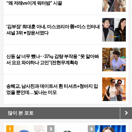
“왜 저래vs이게 워터밤” 시끌
‘김부장’ 최대훈 아내, 미스코리아 善+미스 인터내
셔널 3위 ♥장윤서였다
신동 살 너무 뺐나‥37㎏ 감량 부작용 “못 알아봐
서 요요 와야하나 고민”(전현무계획4)
송혜교, 남사친과 데이트서 흰 티셔츠+청바지 입
었을 뿐인데…빛나는 미모
많이 본 포토