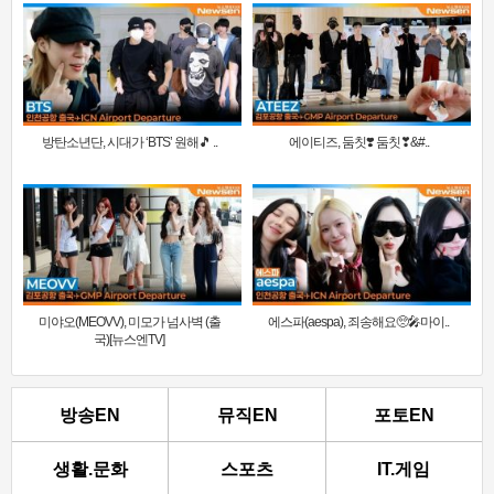
방탄소년단, 시대가 ‘BTS’ 원해🎵 ..
에이티즈, 둠칫❣️ 둠칫❣&#..
미야오(MEOVV), 미모가 넘사벽 (출
에스파(aespa), 죄송해요🥺🎤마이..
국)[뉴스엔TV]
방송EN
뮤직EN
포토EN
생활.문화
스포츠
IT.게임