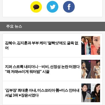
주요 뉴스
김혜수, 김지훈과 부부 케미 ‘얼빡샷’에도 굴욕 없
어
지퍼 스르륵 내리더니‥비비, 선정성 논란 터졌다
“왜 저래vs이게 워터밤” 시끌
‘김부장’ 최대훈 아내, 미스코리아 善+미스 인터내
셔널 3위 ♥장윤서였다