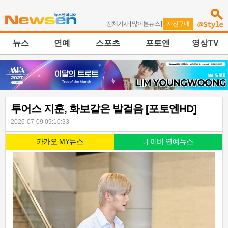
전체기사
|
많이본뉴스
|
사진구매
뉴스
연예
스포츠
포토엔
영상TV
투어스 지훈, 화보같은 발걸음 [포토엔HD]
2026-07-09 09:10:33
카카오 MY뉴스
네이버 연예뉴스