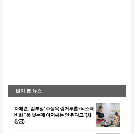
많이 본 뉴스
차예련, ‘김부장’ 주상욱 링거투혼+식스팩
비화 “옷 벗는데 아저씨는 안 된다고”(차
장금)