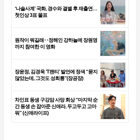
‘나솔사계’ 국화, 경수와 결별 후 재출연…
첫인상 3표 몰표
원작이 뭐길래‥정해인 강하늘에 장원영
까지 참여한 이 영화
장윤정, 김경욱 ‘T팬티’ 발언에 정색 “묻지
않았는데, 그것도 성희롱”(장공장)
차인표 동생 구강암 사망 회상 “마지막 순
간 동생 손 잡아준 신애라, 두고두고 고마
워” (신애라이프)