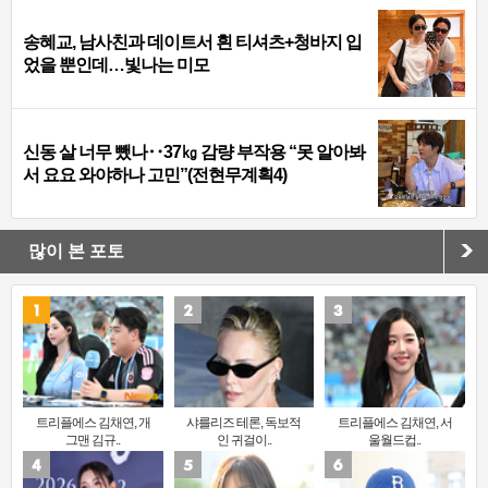
송혜교, 남사친과 데이트서 흰 티셔츠+청바지 입
었을 뿐인데…빛나는 미모
신동 살 너무 뺐나‥37㎏ 감량 부작용 “못 알아봐
서 요요 와야하나 고민”(전현무계획4)
많이 본 포토
트리플에스 김채연, 개
샤를리즈 테론, 독보적
트리플에스 김채연, 서
그맨 김규..
인 귀걸이..
울월드컵..