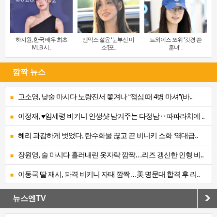
하지원, 한국 배우 최초
엔믹스 설윤 ‘눈부신 미
트와이스 쯔위 ‘갓경 쓴
MLB 시..
소’[포..
훈녀’..
깜짝 뉴스
고소영, 낮술 마시다 노량진서 쫓겨나 “점심 때 4병 마셔”(바..
이정재, ♥임세령 비키니 인생샷 남겨주는 다정남‥파파라치에 ..
혜리 과감하게 벗었다, 탄수화물 끊고 끈 비니키 소화 ‘역대급..
장원영, 술 마시다 흘러내린 옷자락 깜짝…리즈 갱신한 인형 비..
이동국 딸 재시, 파격 비키니 자태 깜짝…美 명문대 합격 후 리..
뉴스엔TV