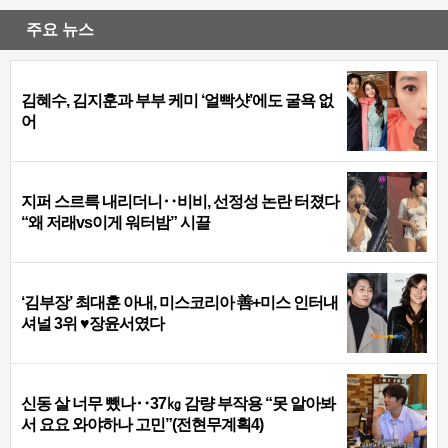
주요 뉴스
김혜수, 김지훈과 부부 케미 ‘얼빡샷’에도 굴욕 없
어
지퍼 스르륵 내리더니‥비비, 선정성 논란 터졌다
“왜 저래vs이게 워터밤” 시끌
‘김부장’ 최대훈 아내, 미스코리아 善+미스 인터내
셔널 3위 ♥장윤서였다
신동 살 너무 뺐나‥37㎏ 감량 부작용 “못 알아봐
서 요요 와야하나 고민”(전현무계획4)