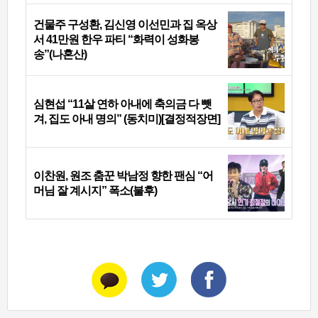
건물주 구성환, 김신영 이선민과 집 옥상
서 41만원 한우 파티 “화력이 성화봉
송”(나혼산)
심현섭 “11살 연하 아내에 축의금 다 뺏
겨, 집도 아내 명의” (동치미)[결정적장면]
이찬원, 원조 춤꾼 박남정 향한 팬심 “어
머님 잘 계시지” 폭소(불후)