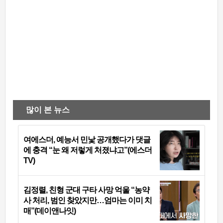
많이 본 뉴스
여에스더, 예능서 민낯 공개했다가 댓글
에 충격 “눈 왜 저렇게 처졌냐고”(에스더
TV)
김정렬, 친형 군대 구타 사망 억울 “농약
사 처리, 범인 찾았지만…엄마는 이미 치
매”(데이앤나잇)