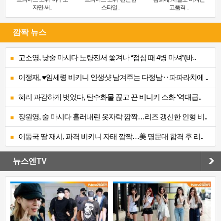
자만 써..
스타일..
고품격 ..
깜짝 뉴스
고소영, 낮술 마시다 노량진서 쫓겨나 “점심 때 4병 마셔”(바..
이정재, ♥임세령 비키니 인생샷 남겨주는 다정남‥파파라치에 ..
혜리 과감하게 벗었다, 탄수화물 끊고 끈 비니키 소화 ‘역대급..
장원영, 술 마시다 흘러내린 옷자락 깜짝…리즈 갱신한 인형 비..
이동국 딸 재시, 파격 비키니 자태 깜짝…美 명문대 합격 후 리..
뉴스엔TV