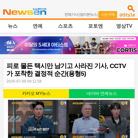
전체기사
|
많이본뉴스
|
사진구매
뉴스
연예
스포츠
포토엔
영상TV
피로 물든 택시만 남기고 사라진 기사, CCTV
가 포착한 결정적 순간(용형5)
2026-07-09 09:11:58
카카오 MY뉴스
네이버 연예뉴스