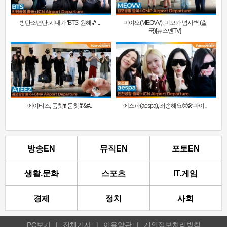
방탄소년단, 시대가 ‘BTS’ 원해🎵 ..
미야오(MEOVV), 미모가 넘사벽 (출
국)[뉴스엔TV]
에이티즈, 둠칫❣️ 둠칫❣&#..
에스파(aespa), 죄송해요🥺🎤마이..
방송EN
뮤직EN
포토EN
생활.문화
스포츠
IT.게임
경제
정치
사회
PC보기
|
전체기사
|
이용약관
|
개인정보처리방침