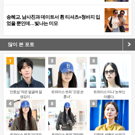
송혜교, 남사친과 데이트서 흰 티셔츠+청바지 입
었을 뿐인데…빛나는 미모
많이 본 포토
안효섭 ‘작은 얼굴에 잘
트와이스 쯔위 ‘갓경 쓴
트와이스 미나 ‘눈부신
생김이 ..
훈녀’..
아름다..
트와이스 쯔위 ‘야구모
트와이스 쯔위 ‘편안한
김희애, 세월도 비켜간