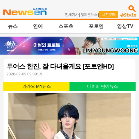
전체기사
|
많이본뉴스
|
사진구매
뉴스
연예
스포츠
포토엔
영상TV
투어스 한진, 잘 다녀올게요 [포토엔HD]
2026-07-09 09:09:19
카카오 MY뉴스
네이버 연예뉴스