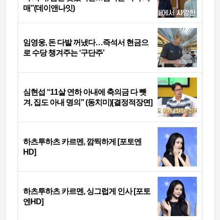
매”(데이앤나잇)
임영웅, 돈 다발 꺼냈다…즉석서 현금으
로 수당 챙겨주는 ‘구단주’
심현섭 “11살 연하 아내에 축의금 다 뺏
겨, 집도 아내 명의” (동치미)[결정적장면]
하츠투하츠 카르멘, 깜찍하게 [포토엔
HD]
하츠투하츠 카르멘, 싱그럽게 인사 [포토
엔HD]