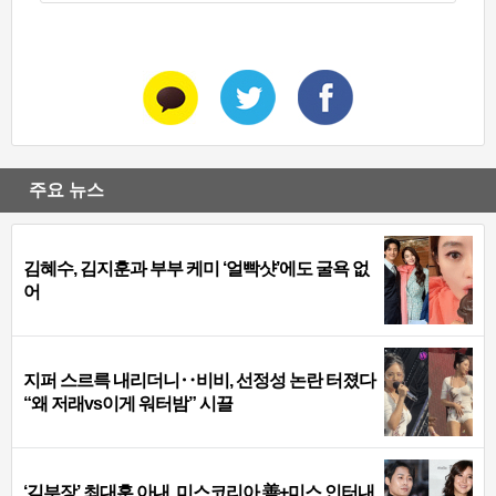
주요 뉴스
김혜수, 김지훈과 부부 케미 ‘얼빡샷’에도 굴욕 없
어
지퍼 스르륵 내리더니‥비비, 선정성 논란 터졌다
“왜 저래vs이게 워터밤” 시끌
‘김부장’ 최대훈 아내, 미스코리아 善+미스 인터내