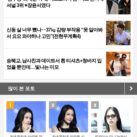
셔널 3위 ♥장윤서였다
신동 살 너무 뺐나‥37㎏ 감량 부작용 “못 알아봐
서 요요 와야하나 고민”(전현무계획4)
송혜교, 남사친과 데이트서 흰 티셔츠+청바지 입
었을 뿐인데…빛나는 미모
많이 본 포토
하츠투하츠 카르멘, 깜
하츠투하츠 카르멘, 싱
트와이스 미나 ‘눈부신