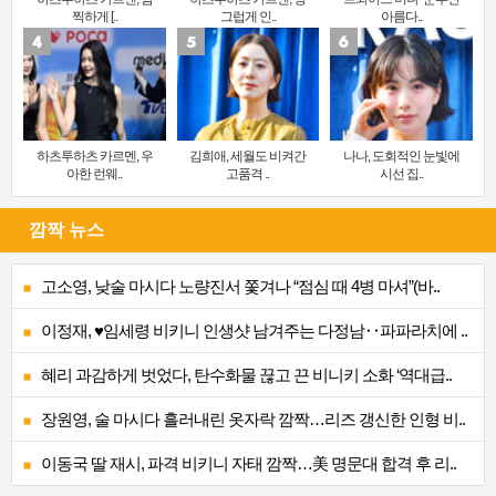
찍하게 [..
그럽게 인..
아름다..
하츠투하츠 카르멘, 우
김희애, 세월도 비켜간
나나, 도회적인 눈빛에
아한 런웨..
고품격 ..
시선 집..
깜짝 뉴스
고소영, 낮술 마시다 노량진서 쫓겨나 “점심 때 4병 마셔”(바..
이정재, ♥임세령 비키니 인생샷 남겨주는 다정남‥파파라치에 ..
혜리 과감하게 벗었다, 탄수화물 끊고 끈 비니키 소화 ‘역대급..
장원영, 술 마시다 흘러내린 옷자락 깜짝…리즈 갱신한 인형 비..
이동국 딸 재시, 파격 비키니 자태 깜짝…美 명문대 합격 후 리..