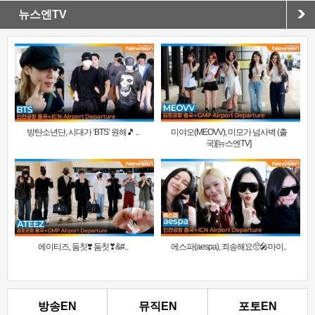
뉴스엔TV
방탄소년단, 시대가 ‘BTS’ 원해🎵 ..
미야오(MEOVV), 미모가 넘사벽 (출
국)[뉴스엔TV]
에이티즈, 둠칫❣️ 둠칫❣&#..
에스파(aespa), 죄송해요🥺🎤마이..
방송EN
뮤직EN
포토EN