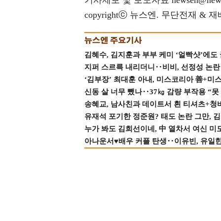
기사제보 및 보도자료 newsen@news
copyrightⓒ 뉴스엔. 무단전재 & 
김혜수, 김지훈과 부부 케미 ‘얼빡샷’에도
지퍼 스르륵 내리더니‥비비, 선정성 논란 터
‘김부장’ 최대훈 아내, 미스코리아 善+미
신동 살 너무 뺐나‥37㎏ 감량 부작용 “못
송혜교, 남사친과 데이트서 흰 티셔츠+청
유재석 포기한 정준원? 태도 논란 그만, 김현
누가 봐도 김희선이네, 中 열차서 여신 미
아나운서♥배우 커플 탄생‥이유빈, 유일한 최