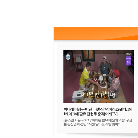
박나래 이장우 떠난 ‘나혼산’ 덩어리즈 왔다, 1인
1케이크에 팜유 전현무 충격[어제TV]
[뉴스엔 서유나 기자]'해체된 팜유 대신해 먹방, 구성
환 김신영 이선민 "식성 달라도 식탐 맞아"'...