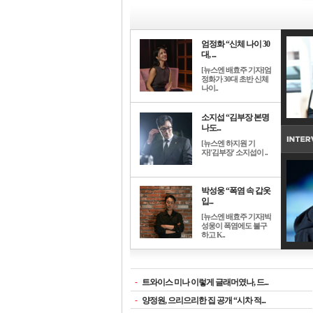
엄정화 “신체 나이 30
대, ...
[뉴스엔 배효주 기자]엄
정화가 30대 초반 신체
나이..
소지섭 “김부장 본명
나도...
[뉴스엔 하지원 기
자]'김부장' 소지섭이 ..
박성웅 “폭염 속 갑옷
입...
[뉴스엔 배효주 기자]박
성웅이 폭염에도 불구
하고 K..
-
트와이스 미나 이렇게 글래머였나, 드...
-
양정원, 으리으리한 집 공개 “시차 적...