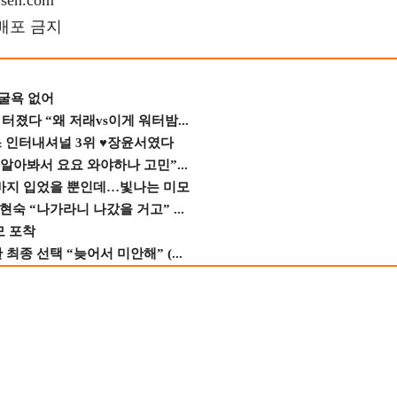
en.com
재배포 금지
 굴욕 없어
졌다 “왜 저래vs이게 워터밤...
스 인터내셔널 3위 ♥장윤서였다
 알아봐서 요요 와야하나 고민”...
바지 입었을 뿐인데…빛나는 미모
숙 “나가라니 나갔을 거고” ...
모 포착
종 선택 “늦어서 미안해” (...