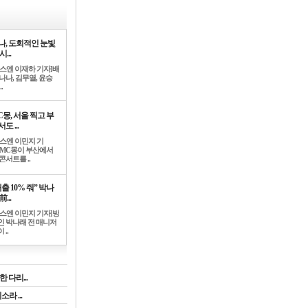
나, 도회적인 눈빛
시...
뉴스엔 이재하 기자]배
나나, 김무열, 윤승
.
C몽, 서울 찍고 부
도 ...
뉴스엔 이민지 기
]MC몽이 부산에서
콘서트를 ..
출 10% 줘” 박나
前...
뉴스엔 이민지 기자]방
인 박나래 전 매니저
 ..
 다리...
라 ...