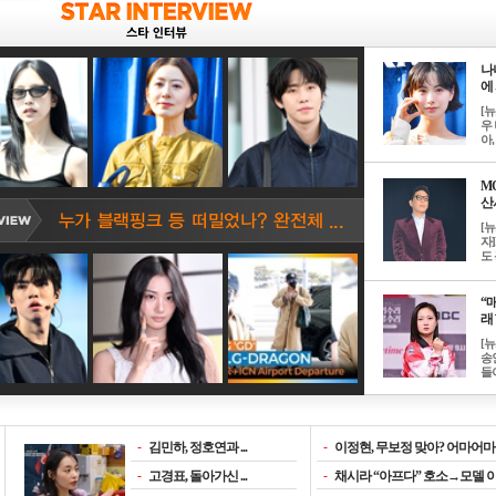
나
에 
[
우 
아, .
M
산서
[
자
도 
“매
래 
[
송
들이
-
김민하, 정호연과 ...
-
이정현, 무보정 맞아? 어마어마한
-
고경표, 돌아가신 ...
-
채시라 “아프다” 호소→모델 이소