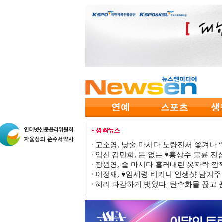
고소영, 낮술 마시다 노량진서 쫓겨나 “점
임신 김민희, 돈 없는 ♥홍상수 불륜 진심
장원영, 술 마시다 흘러내린 옷자락 
이정재, ♥임세령 비키니 인생샷 남겨주
혜리 과감하게 벗었다, 탄수화물 끊고 끈