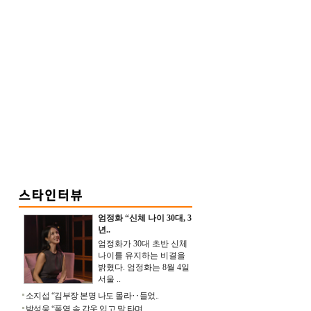
엄정화 “신체 나이 30대, 3
년..
엄정화가 30대 초반 신체
나이를 유지하는 비결을
밝혔다. 엄정화는 8월 4일
서울 ..
소지섭 “김부장 본명 나도 몰라‥들었..
박성웅 “폭염 속 갑옷 입고 말 타며 ..