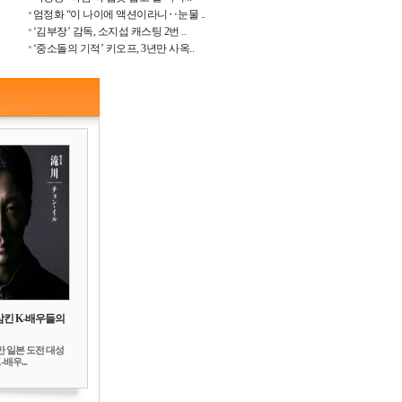
엄정화 “이 나이에 액션이라니‥눈물 ..
‘김부장’ 감독, 소지섭 캐스팅 2번 ..
‘중소돌의 기적’ 키오프, 3년만 사옥..
삼킨 K-배우들의
만 일본 도전 대성
배우...