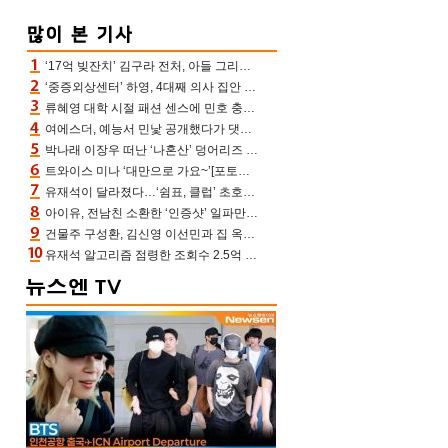
‘17억 빚잔치’ 김구라 전처, 아들 그리는 “나 뿐인데” 친엄마 챙기는 효심 눈길
‘중증외상센터’ 하영, 4대째 의사 집안 인증 “증조부, 고종 황제 진료”(옥문아)[어제TV]
류혜영 대학 시절 패션 센스에 민호 충격 “레몬색 레깅스에 다리 없는 줄”(나혼산)
여에스더, 예능서 민낯 공개했다가 댓글에 충격 “눈 왜 저렇게 처졌냐고”(에스더TV)
박나래 이장우 떠난 ‘나혼산’ 덩어리즈 왔다, 1인 1케이크에 팜유 전현무 충격[어제TV]
트와이스 미나 ‘대만으로 가요~’[포토엔HD]
유재석이 달라졌다…‘쉼표, 클럽’ 초호화 코스에 주우재도 감탄 (놀면 뭐하니?)
아이유, 전남친 소환한 ‘인증샷’ 일파만파 속…남사친 변우석 선물도 남겼나 ‘훈훈’
건물주 구성환, 김신영 이선민과 집 옥상서 41만원 한우 파티 “화력이 성화봉송”(나혼산)
유재석 알고리즘 점령한 조회수 2.5억 신박한 다비치, 강민경 덩달아 긴장(해투)