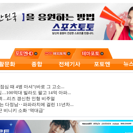
심 때 4병 마셔”(바로 그 고소...
…100억대 빌라도 팔고 14억 아파...
깜짝…리즈 갱신한 인형 비주얼
는 다정남‥파파라치에 걸린 11년차...
 비니키 소화 ‘역대급’