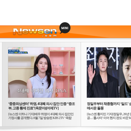
‘중증외상센터’ 하영, 4대째 의사 집안 인증 “증조
정일우부터 채종협까지 ‘일드’ 
부, 고종 황제 진료”(옥문아)[어제TV]
매서운 돌풍
[뉴스엔 이하나 기자]배우 하영이 4대째 의사 집안인
[뉴스엔 황지민 기자]정일우, 20년 
가정사를 공개했다. 8월 7일 방송된 KBS 2TV ‘옥탑
공…'횹사마' 이어 현지 판도 바꾼 K-
방...