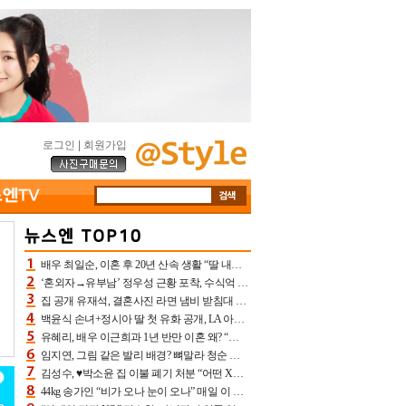
로그인
|
회원가입
배우 최일순, 이혼 후 20년 산속 생활 “딸 내가 버렸다고 원망‥맘 아파”(특종)[어제TV]
‘혼외자→유부남’ 정우성 근황 포착, 수식억 해킹 피해 후배 만났다 “존경하는”
집 공개 유재석, 결혼사진 라면 냄비 받침대 되고 분노‥가족사진도 피해(놀뭐)[어제TV]
백윤식 손녀+정시아 딸 첫 유화 공개, LA 아트쇼→서울국제조각페스타 작가다운 수준급 실력
유혜리, 배우 이근희과 1년 반만 이혼 왜? “식칼 꽂고 의자 던져” 충격 폭로(특종)[어제TV]
임지연, 그림 같은 발리 배경? 뼈말라 청순 비키니 핏에 상대 안 되네
김성수, ♥박소윤 집 이불 폐기 처분 “어떤 X이랑 썼을지 몰라” 질투(신랑수업2)[어제TV]
44kg 송가인 “비가 오나 눈이 오나” 매일 이 운동, 허벅지 근육량 상승+체지방 감소