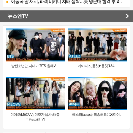
이동국 딸 재시, 파격 비키니 자태 깜짝…美 명문대 합격 후 리..
뉴스엔TV
방탄소년단, 시대가 ‘BTS’ 원해🎵 ..
에이티즈, 둠칫❣️ 둠칫❣&#..
미야오(MEOVV), 미모가 넘사벽 (출
에스파(aespa), 죄송해요🥺🎤마이..
국)[뉴스엔TV]