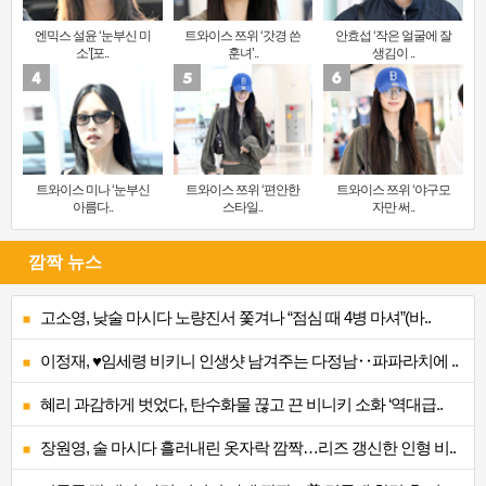
엔믹스 설윤 ‘눈부신 미
트와이스 쯔위 ‘갓경 쓴
안효섭 ‘작은 얼굴에 잘
소’[포..
훈녀’..
생김이 ..
트와이스 미나 ‘눈부신
트와이스 쯔위 ‘편안한
트와이스 쯔위 ‘야구모
아름다..
스타일..
자만 써..
깜짝 뉴스
고소영, 낮술 마시다 노량진서 쫓겨나 “점심 때 4병 마셔”(바..
이정재, ♥임세령 비키니 인생샷 남겨주는 다정남‥파파라치에 ..
혜리 과감하게 벗었다, 탄수화물 끊고 끈 비니키 소화 ‘역대급..
장원영, 술 마시다 흘러내린 옷자락 깜짝…리즈 갱신한 인형 비..