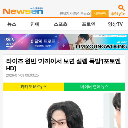
전체기사
|
많이본뉴스
|
사진구매
뉴스
연예
스포츠
포토엔
영상TV
라이즈 원빈 ‘가까이서 보면 설렘 폭발’[포토엔
HD]
2026-07-09 09:03:25
카카오 MY뉴스
네이버 연예뉴스