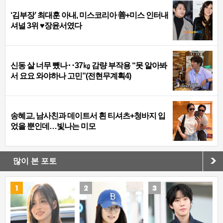
‘김부장’ 최대훈 아내, 미스코리아 善+미스 인터내
셔널 3위 ♥장윤서였다
신동 살 너무 뺐나‥37㎏ 감량 부작용 “못 알아봐
서 요요 와야하나 고민”(전현무계획4)
송혜교, 남사친과 데이트서 흰 티셔츠+청바지 입
었을 뿐인데…빛나는 미모
많이 본 포토