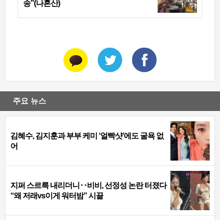
송”(나혼산)
주요 뉴스
김혜수, 김지훈과 부부 케미 ‘얼빡샷’에도 굴욕 없
어
지퍼 스르륵 내리더니‥비비, 선정성 논란 터졌다
“왜 저래vs이게 워터밤” 시끌