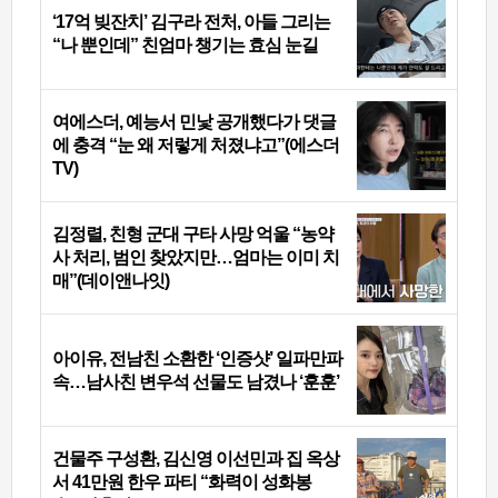
‘17억 빚잔치’ 김구라 전처, 아들 그리는
“나 뿐인데” 친엄마 챙기는 효심 눈길
여에스더, 예능서 민낯 공개했다가 댓글
에 충격 “눈 왜 저렇게 처졌냐고”(에스더
TV)
김정렬, 친형 군대 구타 사망 억울 “농약
사 처리, 범인 찾았지만…엄마는 이미 치
매”(데이앤나잇)
아이유, 전남친 소환한 ‘인증샷’ 일파만파
속…남사친 변우석 선물도 남겼나 ‘훈훈’
건물주 구성환, 김신영 이선민과 집 옥상
서 41만원 한우 파티 “화력이 성화봉