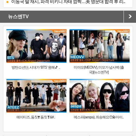
이동국 딸 재시, 파격 비키니 자태 깜짝…美 명문대 합격 후 리..
뉴스엔TV
방탄소년단, 시대가 ‘BTS’ 원해🎵 ..
미야오(MEOVV), 미모가 넘사벽 (출
국)[뉴스엔TV]
에이티즈, 둠칫❣️ 둠칫❣&#..
에스파(aespa), 죄송해요🥺🎤마이..