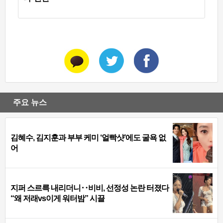
주요 뉴스
김혜수, 김지훈과 부부 케미 ‘얼빡샷’에도 굴욕 없
어
지퍼 스르륵 내리더니‥비비, 선정성 논란 터졌다
“왜 저래vs이게 워터밤” 시끌