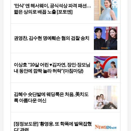
‘만삭’ 앤 해서웨이, 공식석상 파격 패션…
짧은 상의로 배꼽 노출 [포토엔]
권영찬, 김수현 명예훼손 혐의 검찰 송치
이상호 “10살 어린 ♥김자연, 장인·장모님
내 동안에 깜짝 놀라 허락”(아침마당)
김혜수 숏단발에 웨딩룩은 처음, 美치도
록 아름다운 여신
[정정보도문] ‘황영웅, 또 학폭에 발목잡혔
다’ 관련