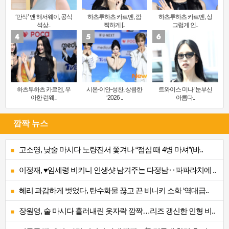
‘만삭’ 앤 해서웨이, 공식
하츠투하츠 카르멘, 깜
하츠투하츠 카르멘, 싱
석상..
찍하게 [..
그럽게 인..
하츠투하츠 카르멘, 우
시온-이안-성찬, 상큼한
트와이스 미나 ‘눈부신
아한 런웨..
‘2026 ..
아름다..
깜짝 뉴스
고소영, 낮술 마시다 노량진서 쫓겨나 “점심 때 4병 마셔”(바..
이정재, ♥임세령 비키니 인생샷 남겨주는 다정남‥파파라치에 ..
혜리 과감하게 벗었다, 탄수화물 끊고 끈 비니키 소화 ‘역대급..
장원영, 술 마시다 흘러내린 옷자락 깜짝…리즈 갱신한 인형 비..