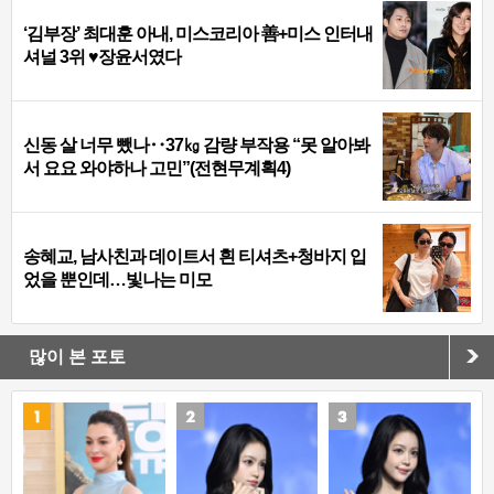
‘김부장’ 최대훈 아내, 미스코리아 善+미스 인터내
셔널 3위 ♥장윤서였다
신동 살 너무 뺐나‥37㎏ 감량 부작용 “못 알아봐
서 요요 와야하나 고민”(전현무계획4)
송혜교, 남사친과 데이트서 흰 티셔츠+청바지 입
었을 뿐인데…빛나는 미모
많이 본 포토