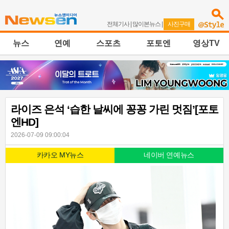
전체기사
|
많이본뉴스
|
사진구매
뉴스
연예
스포츠
포토엔
영상TV
라이즈 은석 ‘습한 날씨에 꽁꽁 가린 멋짐’[포토
엔HD]
2026-07-09 09:00:04
카카오 MY뉴스
네이버 연예뉴스