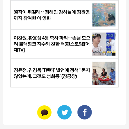
원작이 뭐길래‥정해인 강하늘에 장원영
까지 참여한 이 영화
이찬원, 황윤성 4등 축하 파티‥손님 모으
려 블랙핑크 지수와 친한 척(편스토랑)[어
제TV]
장윤정, 김경욱 ‘T팬티’ 발언에 정색 “묻지
않았는데, 그것도 성희롱”(장공장)