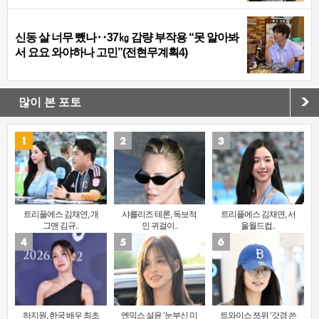
신동 살 너무 뺐나‥37㎏ 감량 부작용 “못 알아봐
서 요요 와야하나 고민”(전현무계획4)
많이 본 포토
트리플에스 김채연, 개
샤를리즈 테론, 독보적
트리플에스 김채연, 서
그맨 김규..
인 귀걸이..
울월드컵..
하지원, 한국 배우 최초
엔믹스 설윤 ‘눈부신 미
트와이스 쯔위 ‘갓경 쓴