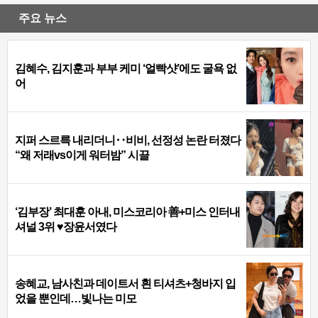
주요 뉴스
김혜수, 김지훈과 부부 케미 ‘얼빡샷’에도 굴욕 없
어
지퍼 스르륵 내리더니‥비비, 선정성 논란 터졌다
“왜 저래vs이게 워터밤” 시끌
‘김부장’ 최대훈 아내, 미스코리아 善+미스 인터내
셔널 3위 ♥장윤서였다
송혜교, 남사친과 데이트서 흰 티셔츠+청바지 입
었을 뿐인데…빛나는 미모