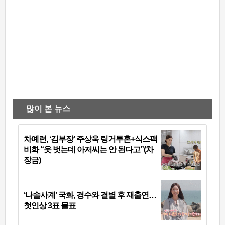
많이 본 뉴스
차예련, ‘김부장’ 주상욱 링거투혼+식스팩
비화 “옷 벗는데 아저씨는 안 된다고”(차
장금)
‘나솔사계’ 국화, 경수와 결별 후 재출연…
첫인상 3표 몰표