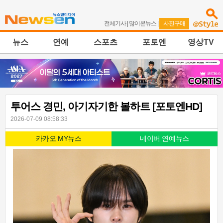
전체기사
|
많이본뉴스
|
사진구매
뉴스
연예
스포츠
포토엔
영상TV
투어스 경민, 아기자기한 볼하트 [포토엔HD]
2026-07-09 08:58:33
카카오 MY뉴스
네이버 연예뉴스