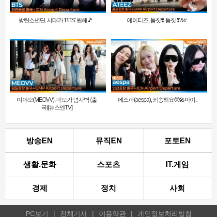
방탄소년단, 시대가 ‘BTS’ 원해🎵 ..
에이티즈, 둠칫❣️ 둠칫❣&#..
미야오(MEOVV), 미모가 넘사벽 (출
에스파(aespa), 죄송해요🥺🎤마이..
국)[뉴스엔TV]
방송EN
뮤직EN
포토EN
생활.문화
스포츠
IT.게임
경제
정치
사회
PC보기
|
전체기사
|
이용약관
|
개인정보처리방침