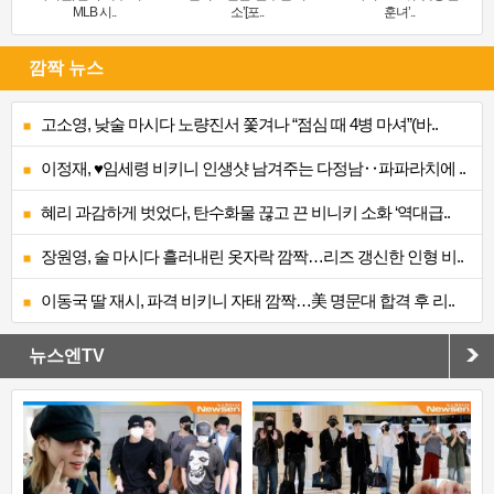
MLB 시..
소’[포..
훈녀’..
깜짝 뉴스
고소영, 낮술 마시다 노량진서 쫓겨나 “점심 때 4병 마셔”(바..
이정재, ♥임세령 비키니 인생샷 남겨주는 다정남‥파파라치에 ..
혜리 과감하게 벗었다, 탄수화물 끊고 끈 비니키 소화 ‘역대급..
장원영, 술 마시다 흘러내린 옷자락 깜짝…리즈 갱신한 인형 비..
이동국 딸 재시, 파격 비키니 자태 깜짝…美 명문대 합격 후 리..
뉴스엔TV