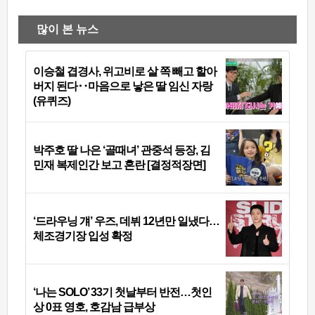
많이 본 뉴스
이승철 겹경사, 위고비로 살 쪽 빼고 할아
버지 된다‥마음으로 낳은 딸 임신 자랑
(유퀴즈)
박주호 딸 나은 ‘골때녀’ 관중석 등장, 김
민재 복제인간 보고 혼란 [결정적장면]
‘드라우닝 걔’ 우즈, 데뷔 12년만 일냈다…
체조경기장 입성 확정
‘나는 SOLO’ 33기 첫날부터 반전…첫인
상 0표 영호, 호감남 급부상