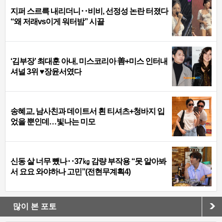
지퍼 스르륵 내리더니‥비비, 선정성 논란 터졌다
“왜 저래vs이게 워터밤” 시끌
‘김부장’ 최대훈 아내, 미스코리아 善+미스 인터내
셔널 3위 ♥장윤서였다
송혜교, 남사친과 데이트서 흰 티셔츠+청바지 입
었을 뿐인데…빛나는 미모
신동 살 너무 뺐나‥37㎏ 감량 부작용 “못 알아봐
서 요요 와야하나 고민”(전현무계획4)
많이 본 포토