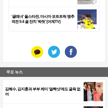
‘골때녀’ 올스타전, 마시마 포트트릭 맹추
격전 5:4 골 잔치 ‘짜릿’ [어제TV]
주요 뉴스
김혜수, 김지훈과 부부 케미 ‘얼빡샷’에도 굴욕 없
어