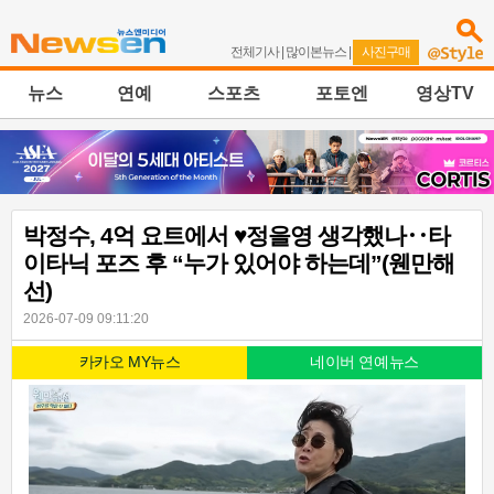
전체기사
|
많이본뉴스
|
사진구매
뉴스
연예
스포츠
포토엔
영상TV
박정수, 4억 요트에서 ♥정을영 생각했나‥타
이타닉 포즈 후 “누가 있어야 하는데”(웬만해
선)
2026-07-09 09:11:20
카카오 MY뉴스
네이버 연예뉴스