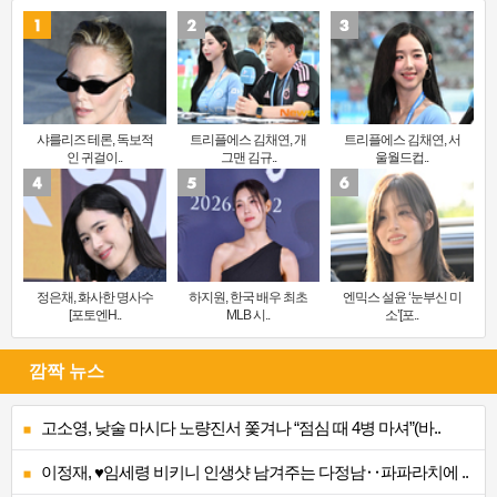
샤를리즈 테론, 독보적
트리플에스 김채연, 개
트리플에스 김채연, 서
인 귀걸이..
그맨 김규..
울월드컵..
정은채, 화사한 명사수
하지원, 한국 배우 최초
엔믹스 설윤 ‘눈부신 미
[포토엔H..
MLB 시..
소’[포..
깜짝 뉴스
고소영, 낮술 마시다 노량진서 쫓겨나 “점심 때 4병 마셔”(바..
이정재, ♥임세령 비키니 인생샷 남겨주는 다정남‥파파라치에 ..