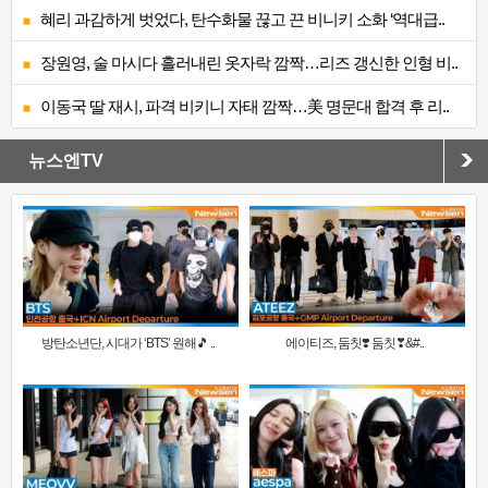
혜리 과감하게 벗었다, 탄수화물 끊고 끈 비니키 소화 ‘역대급..
장원영, 술 마시다 흘러내린 옷자락 깜짝…리즈 갱신한 인형 비..
이동국 딸 재시, 파격 비키니 자태 깜짝…美 명문대 합격 후 리..
뉴스엔TV
방탄소년단, 시대가 ‘BTS’ 원해🎵 ..
에이티즈, 둠칫❣️ 둠칫❣&#..