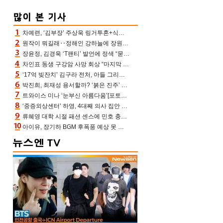
차예련, ‘김부장’ 주상욱 링거투혼+식스팩 비화 “옷 벗는데 아저씨는 안 된다고”(차장금)
원작이 뭐길래‥정해인 강하늘에 장원영까지 참여한 이 영화
장윤정, 김경욱 ‘T팬티’ 발언에 정색 “묻지 않았는데, 그것도 성희롱”(장공장)
차인표 동생 구강암 사망 회상 “마지막 순간 동생 손 잡아준 신애라, 두고두고 고마워” (신애라이프)
‘17억 빚잔치’ 김구라 전처, 아들 그리는 “나 뿐인데” 친엄마 챙기는 효심 눈길
박진희, 최재성 용서할까? ‘붉은 진주’ 오늘(7일) 결말 나온다
트와이스 미나 ‘눈부신 아름다움’[포토엔HD]
‘중증외상센터’ 하영, 4대째 의사 집안 인증 “증조부, 고종 황제 진료”(옥문아)[어제TV]
류혜영 대학 시절 패션 센스에 민호 충격 “레몬색 레깅스에 다리 없는 줄”(나혼산)
아이유, 장기하 BGM 후폭풍 예상 못 했나‥삭제 오보→윤가이까지 엮여 시끌