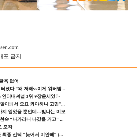
en.com
재배포 금지
 굴욕 없어
졌다 “왜 저래vs이게 워터밤...
스 인터내셔널 3위 ♥장윤서였다
 알아봐서 요요 와야하나 고민”...
바지 입었을 뿐인데…빛나는 미모
숙 “나가라니 나갔을 거고” ...
모 포착
종 선택 “늦어서 미안해” (...