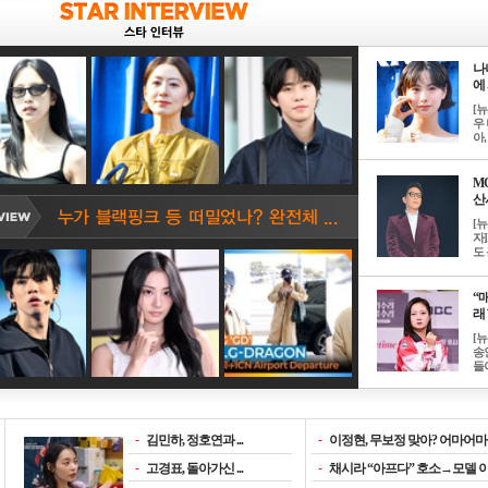
나
에 
[
우 
아, .
M
산서
[
자
도 
“매
래 
[
송
들이
-
김민하, 정호연과 ...
-
이정현, 무보정 맞아? 어마어마한
-
고경표, 돌아가신 ...
-
채시라 “아프다” 호소→모델 이소