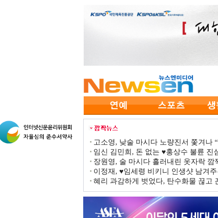
고소영, 낮술 마시다 노량진서 쫓겨나 “점
임신 김민희, 돈 없는 ♥홍상수 불륜 진심
장원영, 술 마시다 흘러내린 옷자락 
이정재, ♥임세령 비키니 인생샷 남겨주
혜리 과감하게 벗었다, 탄수화물 끊고 끈