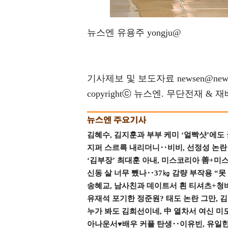
뉴스엔 유용주 yongju@
기사제보 및 보도자료 newsen@news
copyrightⓒ 뉴스엔. 무단전재 & 
김혜수, 김지훈과 부부 케미 ‘얼빡샷’에도
지퍼 스르륵 내리더니‥비비, 선정성 논란 터
‘김부장’ 최대훈 아내, 미스코리아 善+미
신동 살 너무 뺐나‥37㎏ 감량 부작용 “못
송혜교, 남사친과 데이트서 흰 티셔츠+청
유재석 포기한 정준원? 태도 논란 그만, 김현
누가 봐도 김희선이네, 中 열차서 여신 미
아나운서♥배우 커플 탄생‥이유빈, 유일한 최