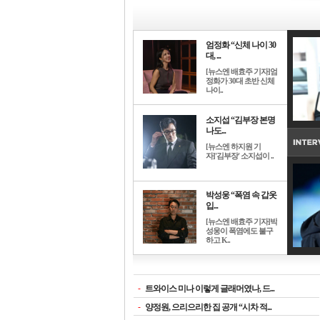
엄정화 “신체 나이 30
대, ...
[뉴스엔 배효주 기자]엄
정화가 30대 초반 신체
나이..
소지섭 “김부장 본명
나도...
[뉴스엔 하지원 기
자]'김부장' 소지섭이 ..
박성웅 “폭염 속 갑옷
입...
[뉴스엔 배효주 기자]박
성웅이 폭염에도 불구
하고 K..
-
트와이스 미나 이렇게 글래머였나, 드...
-
양정원, 으리으리한 집 공개 “시차 적...