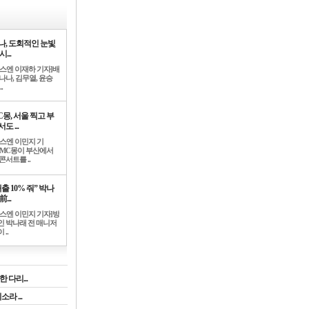
나, 도회적인 눈빛
시...
뉴스엔 이재하 기자]배
나나, 김무열, 윤승
.
C몽, 서울 찍고 부
도 ...
뉴스엔 이민지 기
]MC몽이 부산에서
콘서트를 ..
출 10% 줘” 박나
前...
뉴스엔 이민지 기자]방
인 박나래 전 매니저
 ..
 다리...
라 ...