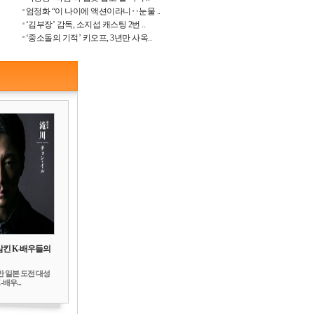
엄정화 “이 나이에 액션이라니‥눈물 ..
‘김부장’ 감독, 소지섭 캐스팅 2번 ..
‘중소돌의 기적’ 키오프, 3년만 사옥..
삼킨 K-배우들의
만 일본 도전 대성
배우...