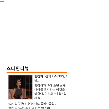
엄정화 “신체 나이 30대, 3
년..
엄정화가 30대 초반 신체
나이를 유지하는 비결을
밝혔다. 엄정화는 8월 4일
서울 ..
소지섭 “김부장 본명 나도 몰라‥들었..
박성웅 “폭염 속 갑옷 입고 말 타며 ..