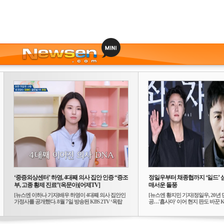
‘중증외상센터’ 하영, 4대째 의사 집안 인증 “증조
정일우부터 채종협까지 ‘일드’ 
부, 고종 황제 진료”(옥문아)[어제TV]
매서운 돌풍
[뉴스엔 이하나 기자]배우 하영이 4대째 의사 집안인
[뉴스엔 황지민 기자]정일우, 20년 
가정사를 공개했다. 8월 7일 방송된 KBS 2TV ‘옥탑
공…'횹사마' 이어 현지 판도 바꾼 K-
방...