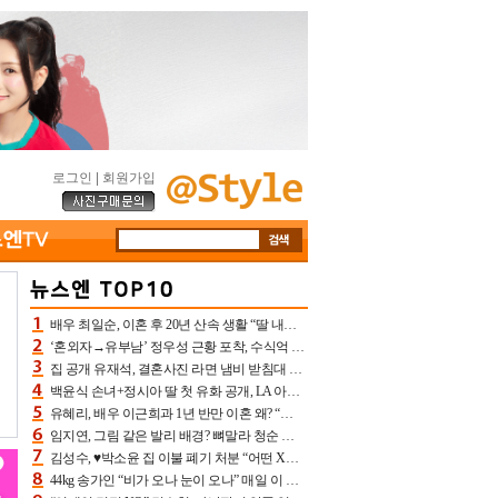
로그인
|
회원가입
배우 최일순, 이혼 후 20년 산속 생활 “딸 내가 버렸다고 원망‥맘 아파”(특종)[어제TV]
‘혼외자→유부남’ 정우성 근황 포착, 수식억 해킹 피해 후배 만났다 “존경하는”
집 공개 유재석, 결혼사진 라면 냄비 받침대 되고 분노‥가족사진도 피해(놀뭐)[어제TV]
백윤식 손녀+정시아 딸 첫 유화 공개, LA 아트쇼→서울국제조각페스타 작가다운 수준급 실력
유혜리, 배우 이근희과 1년 반만 이혼 왜? “식칼 꽂고 의자 던져” 충격 폭로(특종)[어제TV]
임지연, 그림 같은 발리 배경? 뼈말라 청순 비키니 핏에 상대 안 되네
김성수, ♥박소윤 집 이불 폐기 처분 “어떤 X이랑 썼을지 몰라” 질투(신랑수업2)[어제TV]
44kg 송가인 “비가 오나 눈이 오나” 매일 이 운동, 허벅지 근육량 상승+체지방 감소