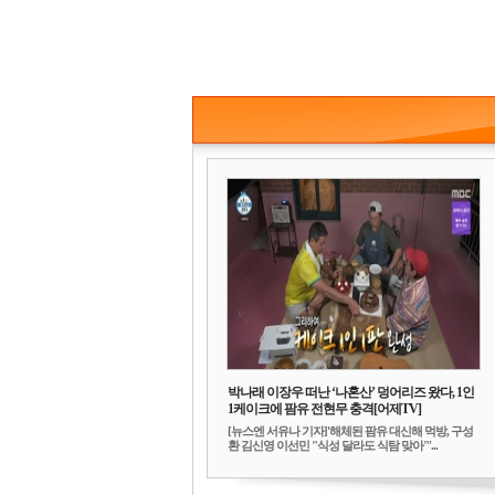
박나래 이장우 떠난 ‘나혼산’ 덩어리즈 왔다, 1인
1케이크에 팜유 전현무 충격[어제TV]
[뉴스엔 서유나 기자]'해체된 팜유 대신해 먹방, 구성
환 김신영 이선민 "식성 달라도 식탐 맞아"'...