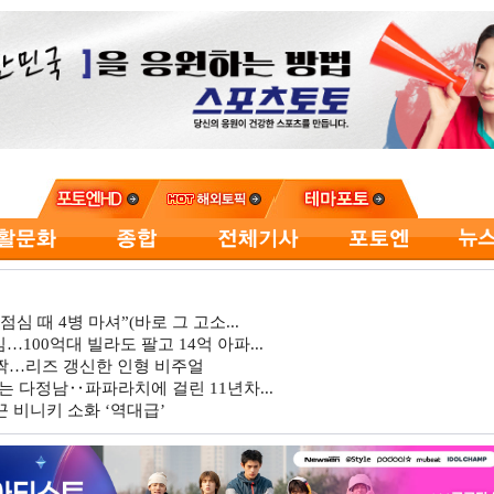
심 때 4병 마셔”(바로 그 고소...
…100억대 빌라도 팔고 14억 아파...
깜짝…리즈 갱신한 인형 비주얼
는 다정남‥파파라치에 걸린 11년차...
 비니키 소화 ‘역대급’