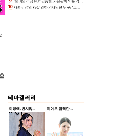
“연예인 걱정 NO” 김승현, 가난팔이 악플 억울할만‥아내+딸과 日 여행
재혼 강성연 ♥2살 연하 의사남편 누구? ‘그알’ 자문의에 훈남 비주얼 초엘리트 스펙 [종합]
2
 출
이영애, 변치않...
미야오 깜찍한 ...