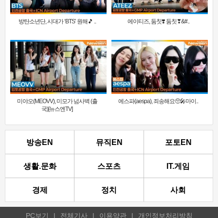
방탄소년단, 시대가 ‘BTS’ 원해🎵 ..
에이티즈, 둠칫❣️ 둠칫❣&#..
미야오(MEOVV), 미모가 넘사벽 (출
에스파(aespa), 죄송해요🥺🎤마이..
국)[뉴스엔TV]
방송EN
뮤직EN
포토EN
생활.문화
스포츠
IT.게임
경제
정치
사회
PC보기
|
전체기사
|
이용약관
|
개인정보처리방침