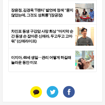
장윤정, 김경욱 ‘T팬티’ 발언에 정색 “묻지
않았는데, 그것도 성희롱”(장공장)
차인표 동생 구강암 사망 회상 “마지막 순
간 동생 손 잡아준 신애라, 두고두고 고마
워” (신애라이프)
이지아, 48세 생일‥관리 어떻게 하길래
놀라운 동안 미모