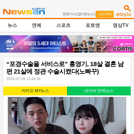
전체기사
|
많이본뉴스
|
사진구매
뉴스
연예
스포츠
포토엔
영상TV
“포경수술을 서비스로” 홍영기, 18살 결혼 남
편 21살에 정관 수술시켰다(노빠꾸)
2026-07-09 13:44:36
카카오 MY뉴스
네이버 연예뉴스