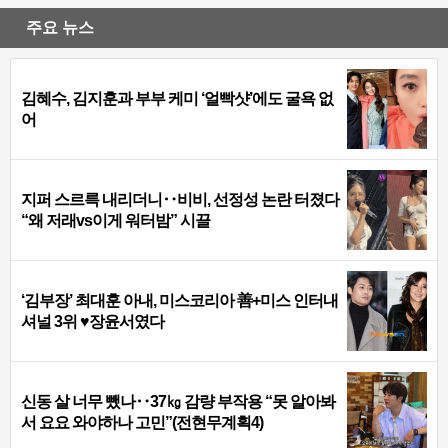
주요 뉴스
김혜수, 김지훈과 부부 케미 ‘얼빡샷’에도 굴욕 없
어
지퍼 스르륵 내리더니‥비비, 선정성 논란 터졌다
“왜 저래vs이게 워터밤” 시끌
‘김부장’ 최대훈 아내, 미스코리아 善+미스 인터내
셔널 3위 ♥장윤서였다
신동 살 너무 뺐나‥37㎏ 감량 부작용 “못 알아봐
서 요요 와야하나 고민”(전현무계획4)