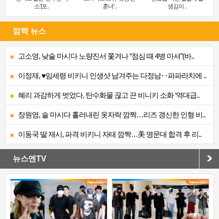
소’[포..
훈녀’..
생김이 ..
깜짝 뉴스
고소영, 낮술 마시다 노량진서 쫓겨나 “점심 때 4병 마셔”(바..
이정재, ♥임세령 비키니 인생샷 남겨주는 다정남‥파파라치에 ..
혜리 과감하게 벗었다, 탄수화물 끊고 끈 비니키 소화 ‘역대급..
장원영, 술 마시다 흘러내린 옷자락 깜짝…리즈 갱신한 인형 비..
이동국 딸 재시, 파격 비키니 자태 깜짝…美 명문대 합격 후 리..
뉴스엔TV