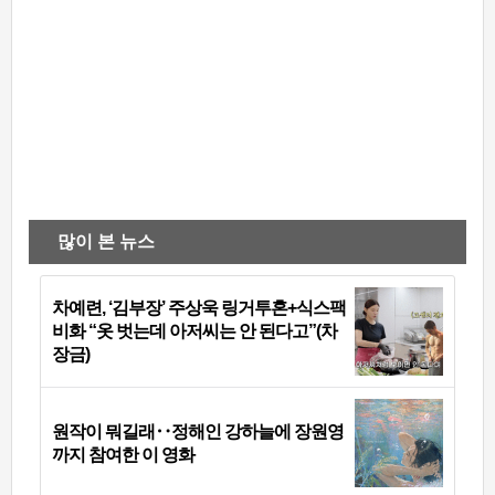
많이 본 뉴스
차예련, ‘김부장’ 주상욱 링거투혼+식스팩
비화 “옷 벗는데 아저씨는 안 된다고”(차
장금)
원작이 뭐길래‥정해인 강하늘에 장원영
까지 참여한 이 영화