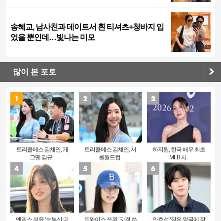
송혜교, 남사친과 데이트서 흰 티셔츠+청바지 입
었을 뿐인데…빛나는 미모
많이 본 포토
트리플에스 김채연, 개
트리플에스 김채연, 서
하지원, 한국 배우 최초
그맨 김규..
울월드컵..
MLB 시..
엔믹스 설윤 ‘눈부신 미
트와이스 쯔위 ‘갓경 쓴
안효섭 ‘작은 얼굴에 잘