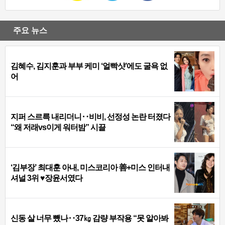
주요 뉴스
김혜수, 김지훈과 부부 케미 ‘얼빡샷’에도 굴욕 없
어
지퍼 스르륵 내리더니‥비비, 선정성 논란 터졌다
“왜 저래vs이게 워터밤” 시끌
‘김부장’ 최대훈 아내, 미스코리아 善+미스 인터내
셔널 3위 ♥장윤서였다
신동 살 너무 뺐나‥37㎏ 감량 부작용 “못 알아봐