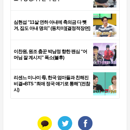
심현섭 “11살 연하 아내에 축의금 다 뺏
겨, 집도 아내 명의” (동치미)[결정적장면]
이찬원, 원조 춤꾼 박남정 향한 팬심 “어
머님 잘 계시지” 폭소(불후)
리센느 미나미 母, 한국 엄마들과 친해진
비결=BTS “최애 정국 얘기로 통해”(전참
시)