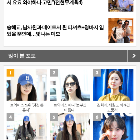
서 요요 와야하나 고민”(전현무계획4)
송혜교, 남사친과 데이트서 흰 티셔츠+청바지 입
었을 뿐인데…빛나는 미모
많이 본 포토
트와이스 쯔위 ‘갓경 쓴
트와이스 미나 ‘눈부신
김희애, 세월도 비켜간
훈녀’..
아름다..
고품격 ..