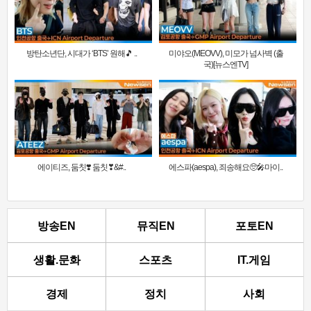
방탄소년단, 시대가 ‘BTS’ 원해🎵 ..
미야오(MEOVV), 미모가 넘사벽 (출
국)[뉴스엔TV]
에이티즈, 둠칫❣️ 둠칫❣&#..
에스파(aespa), 죄송해요🥺🎤마이..
방송EN
뮤직EN
포토EN
생활.문화
스포츠
IT.게임
경제
정치
사회