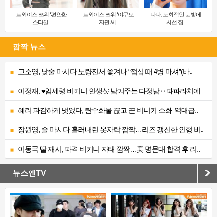
트와이스 쯔위 ‘편안한
트와이스 쯔위 ‘야구모
나나, 도회적인 눈빛에
스타일..
자만 써..
시선 집..
깜짝 뉴스
고소영, 낮술 마시다 노량진서 쫓겨나 “점심 때 4병 마셔”(바..
이정재, ♥임세령 비키니 인생샷 남겨주는 다정남‥파파라치에 ..
혜리 과감하게 벗었다, 탄수화물 끊고 끈 비니키 소화 ‘역대급..
장원영, 술 마시다 흘러내린 옷자락 깜짝…리즈 갱신한 인형 비..
이동국 딸 재시, 파격 비키니 자태 깜짝…美 명문대 합격 후 리..
뉴스엔TV