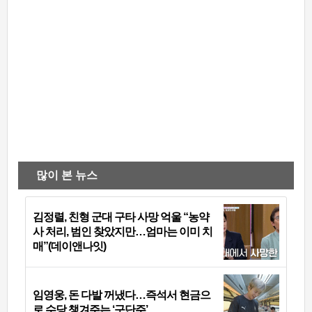
많이 본 뉴스
김정렬, 친형 군대 구타 사망 억울 “농약
사 처리, 범인 찾았지만…엄마는 이미 치
매”(데이앤나잇)
임영웅, 돈 다발 꺼냈다…즉석서 현금으
로 수당 챙겨주는 ‘구단주’