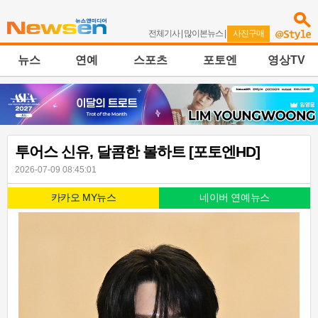
전체기사
|
많이본뉴스
|
사진구매
뉴스
연예
스포츠
포토엔
영상TV
투어스 신유, 달콤한 볼하트 [포토엔HD]
2026-07-09 08:45:01
카카오 MY뉴스
네이버 연예뉴스