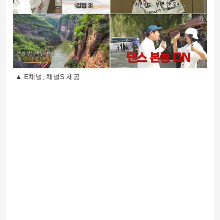
▲ E채널, 채널S 제공