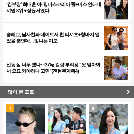
‘김부장’ 최대훈 아내, 미스코리아 善+미스 인터내
셔널 3위 ♥장윤서였다
송혜교, 남사친과 데이트서 흰 티셔츠+청바지 입
었을 뿐인데…빛나는 미모
신동 살 너무 뺐나‥37㎏ 감량 부작용 “못 알아봐
서 요요 와야하나 고민”(전현무계획4)
많이 본 포토