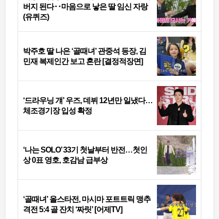
버지 된다‥마음으로 낳은 딸 임신 자랑
(유퀴즈)
박주호 딸 나은 ‘골때녀’ 관중석 등장, 김
민재 복제인간 보고 혼란 [결정적장면]
‘드라우닝 걔’ 우즈, 데뷔 12년만 일냈다…
체조경기장 입성 확정
‘나는 SOLO’ 33기 첫날부터 반전…첫인
상 0표 영호, 호감남 급부상
‘골때녀’ 올스타전, 마시마 포트트릭 맹추
격전 5:4 골 잔치 ‘짜릿’ [어제TV]