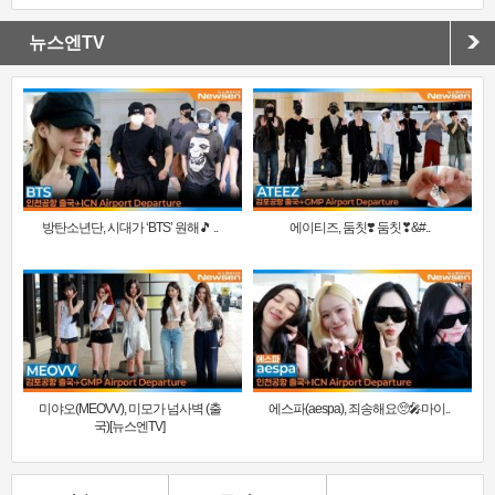
뉴스엔TV
방탄소년단, 시대가 ‘BTS’ 원해🎵 ..
에이티즈, 둠칫❣️ 둠칫❣&#..
미야오(MEOVV), 미모가 넘사벽 (출
에스파(aespa), 죄송해요🥺🎤마이..
국)[뉴스엔TV]