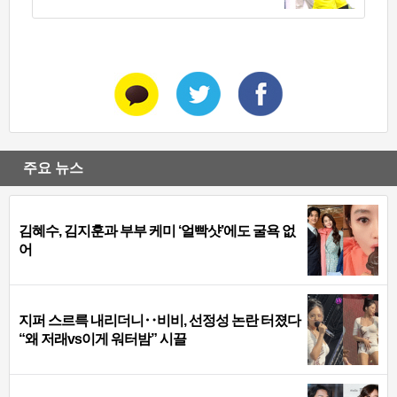
주요 뉴스
김혜수, 김지훈과 부부 케미 ‘얼빡샷’에도 굴욕 없
어
지퍼 스르륵 내리더니‥비비, 선정성 논란 터졌다
“왜 저래vs이게 워터밤” 시끌