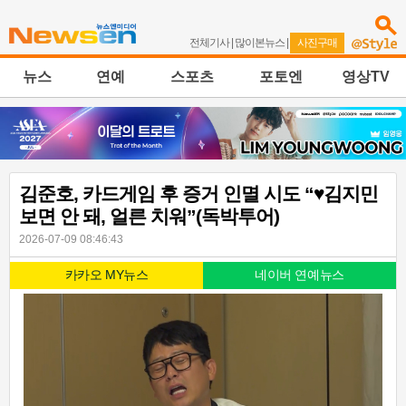
전체기사
|
많이본뉴스
|
사진구매
뉴스
연예
스포츠
포토엔
영상TV
김준호, 카드게임 후 증거 인멸 시도 “♥김지민
보면 안 돼, 얼른 치워”(독박투어)
2026-07-09 08:46:43
카카오 MY뉴스
네이버 연예뉴스