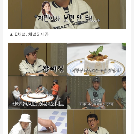
▲ E채널, 채널S 제공