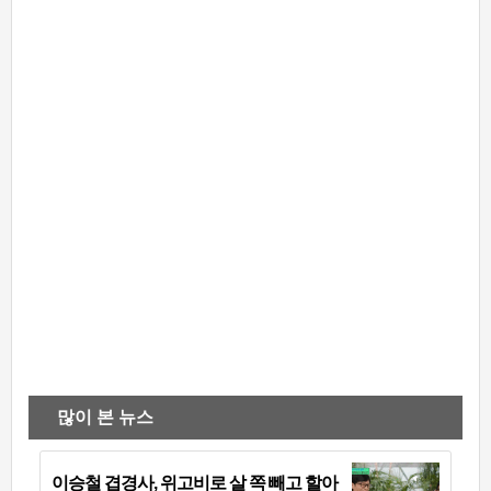
많이 본 뉴스
이승철 겹경사, 위고비로 살 쪽 빼고 할아