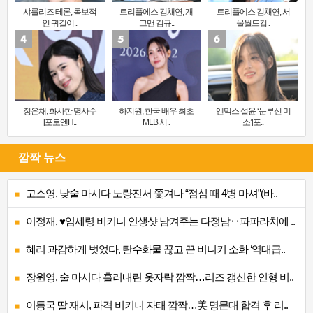
샤를리즈 테론, 독보적
트리플에스 김채연, 개
트리플에스 김채연, 서
인 귀걸이..
그맨 김규..
울월드컵..
정은채, 화사한 명사수
하지원, 한국 배우 최초
엔믹스 설윤 ‘눈부신 미
[포토엔H..
MLB 시..
소’[포..
깜짝 뉴스
고소영, 낮술 마시다 노량진서 쫓겨나 “점심 때 4병 마셔”(바..
이정재, ♥임세령 비키니 인생샷 남겨주는 다정남‥파파라치에 ..
혜리 과감하게 벗었다, 탄수화물 끊고 끈 비니키 소화 ‘역대급..
장원영, 술 마시다 흘러내린 옷자락 깜짝…리즈 갱신한 인형 비..
이동국 딸 재시, 파격 비키니 자태 깜짝…美 명문대 합격 후 리..