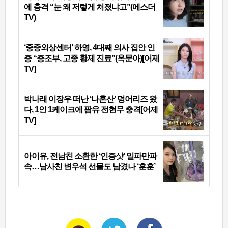
에 충격 “눈 왜 저렇게 처졌냐고”(에스더
TV)
‘중증외상센터’ 하영, 4대째 의사 집안 인
증 “증조부, 고종 황제 진료”(옥문아)[어제
TV]
박나래 이장우 떠난 ‘나혼산’ 덩어리즈 왔
다, 1인 1케이크에 팜유 전현무 충격[어제
TV]
아이유, 전남친 소환한 ‘인증샷’ 일파만파
속…남사친 변우석 선물도 남겼나 ‘훈훈’