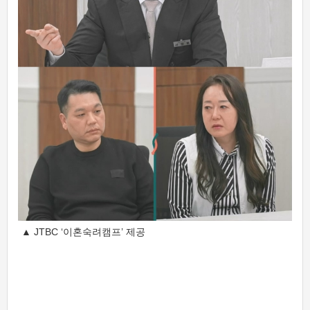
▲ JTBC ‘이혼숙려캠프’ 제공