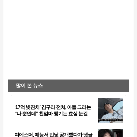
많이 본 뉴스
‘17억 빚잔치’ 김구라 전처, 아들 그리는
“나 뿐인데” 친엄마 챙기는 효심 눈길
여에스더, 예능서 민낯 공개했다가 댓글