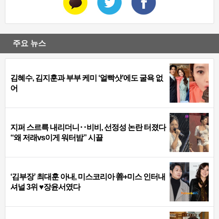
주요 뉴스
김혜수, 김지훈과 부부 케미 ‘얼빡샷’에도 굴욕 없
어
지퍼 스르륵 내리더니‥비비, 선정성 논란 터졌다
“왜 저래vs이게 워터밤” 시끌
‘김부장’ 최대훈 아내, 미스코리아 善+미스 인터내
셔널 3위 ♥장윤서였다