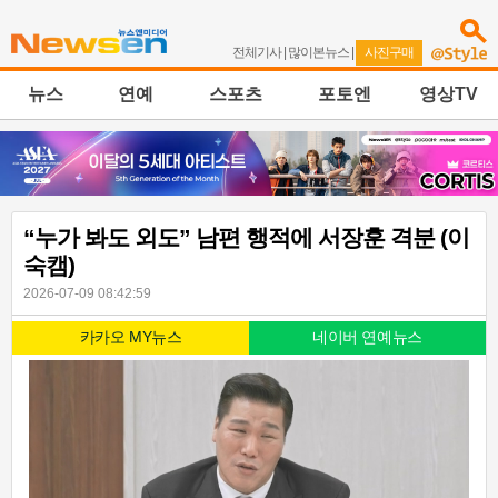
전체기사
|
많이본뉴스
|
사진구매
뉴스
연예
스포츠
포토엔
영상TV
“누가 봐도 외도” 남편 행적에 서장훈 격분 (이
숙캠)
2026-07-09 08:42:59
카카오 MY뉴스
네이버 연예뉴스