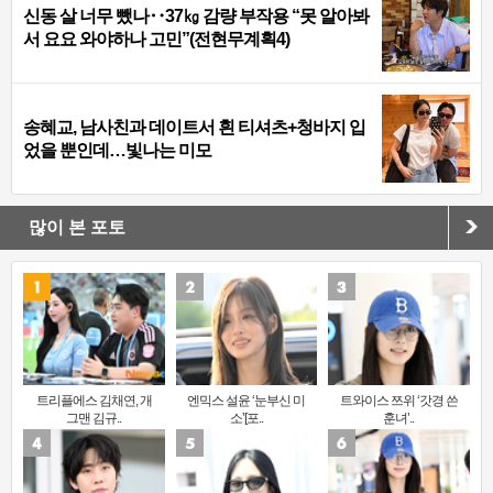
신동 살 너무 뺐나‥37㎏ 감량 부작용 “못 알아봐
서 요요 와야하나 고민”(전현무계획4)
송혜교, 남사친과 데이트서 흰 티셔츠+청바지 입
었을 뿐인데…빛나는 미모
많이 본 포토
트리플에스 김채연, 개
엔믹스 설윤 ‘눈부신 미
트와이스 쯔위 ‘갓경 쓴
그맨 김규..
소’[포..
훈녀’..