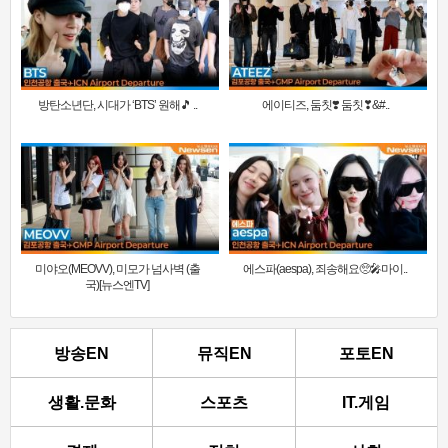
방탄소년단, 시대가 ‘BTS’ 원해🎵 ..
에이티즈, 둠칫❣️ 둠칫❣&#..
미야오(MEOVV), 미모가 넘사벽 (출
에스파(aespa), 죄송해요🥺🎤마이..
국)[뉴스엔TV]
방송EN
뮤직EN
포토EN
생활.문화
스포츠
IT.게임