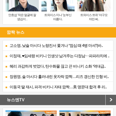
안효섭 ‘작은 얼굴에 잘
트와이스 미나 ‘눈부신
트와이스 쯔위 ‘야구모
생김이 ..
아름다..
자만 써..
깜짝 뉴스
고소영, 낮술 마시다 노량진서 쫓겨나 “점심 때 4병 마셔”(바..
이정재, ♥임세령 비키니 인생샷 남겨주는 다정남‥파파라치에 ..
혜리 과감하게 벗었다, 탄수화물 끊고 끈 비니키 소화 ‘역대급..
장원영, 술 마시다 흘러내린 옷자락 깜짝…리즈 갱신한 인형 비..
이동국 딸 재시, 파격 비키니 자태 깜짝…美 명문대 합격 후 리..
뉴스엔TV