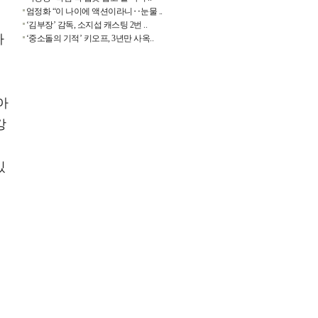
엄정화 “이 나이에 액션이라니‥눈물 ..
‘김부장’ 감독, 소지섭 캐스팅 2번 ..
아
‘중소돌의 기적’ 키오프, 3년만 사옥..
아
강
있