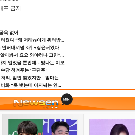
재배포 금지
 굴욕 없어
졌다 “왜 저래vs이게 워터밤...
스 인터내셔널 3위 ♥장윤서였다
 알아봐서 요요 와야하나 고민”...
바지 입었을 뿐인데…빛나는 미모
수당 챙겨주는 ‘구단주’
 처리, 범인 찾았지만…엄마는 ...
비화 “옷 벗는데 아저씨는 안...