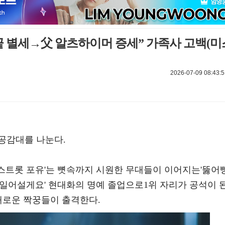
끝 별세→父 알츠하이머 증세” 가족사 고백(미
2026-07-09 08:43:5
공감대를 나눈다.
 '미스트롯 포유'는 뼛속까지 시원한 무대들이 이어지는'뚫어뻥
 일어설게요' 현대화의 명예 졸업으로1위 자리가 공석이 
새로운 짝꿍들이 출격한다.