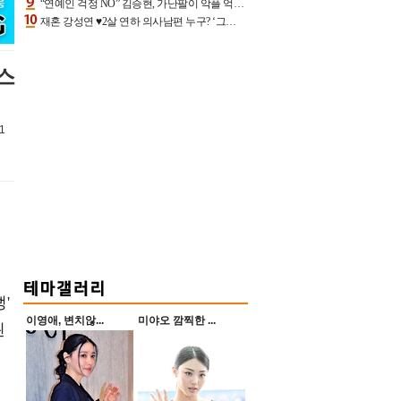
“연예인 걱정 NO” 김승현, 가난팔이 악플 억울할만‥아내+딸과 日 여행
재혼 강성연 ♥2살 연하 의사남편 누구? ‘그알’ 자문의에 훈남 비주얼 초엘리트 스펙 [종합]
스
1
'
이영애, 변치않...
미야오 깜찍한 ...
된