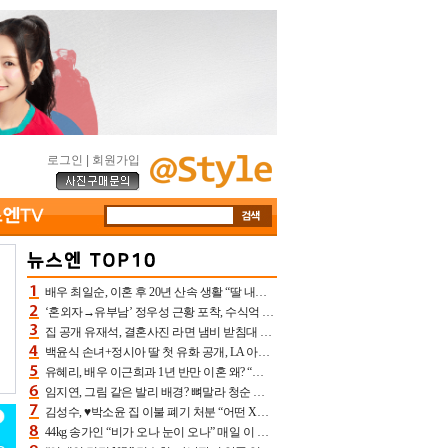
로그인
|
회원가입
배우 최일순, 이혼 후 20년 산속 생활 “딸 내가 버렸다고 원망‥맘 아파”(특종)[어제TV]
‘혼외자→유부남’ 정우성 근황 포착, 수식억 해킹 피해 후배 만났다 “존경하는”
집 공개 유재석, 결혼사진 라면 냄비 받침대 되고 분노‥가족사진도 피해(놀뭐)[어제TV]
백윤식 손녀+정시아 딸 첫 유화 공개, LA 아트쇼→서울국제조각페스타 작가다운 수준급 실력
유혜리, 배우 이근희과 1년 반만 이혼 왜? “식칼 꽂고 의자 던져” 충격 폭로(특종)[어제TV]
임지연, 그림 같은 발리 배경? 뼈말라 청순 비키니 핏에 상대 안 되네
김성수, ♥박소윤 집 이불 폐기 처분 “어떤 X이랑 썼을지 몰라” 질투(신랑수업2)[어제TV]
44kg 송가인 “비가 오나 눈이 오나” 매일 이 운동, 허벅지 근육량 상승+체지방 감소