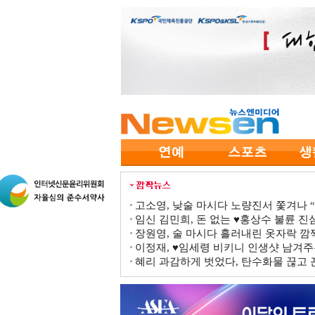
고소영, 낮술 마시다 노량진서 쫓겨나 “점
임신 김민희, 돈 없는 ♥홍상수 불륜 진심
장원영, 술 마시다 흘러내린 옷자락 
이정재, ♥임세령 비키니 인생샷 남겨주
혜리 과감하게 벗었다, 탄수화물 끊고 끈