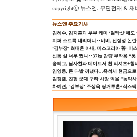
copyrightⓒ 뉴스엔. 무단전재 & 
김혜수, 김지훈과 부부 케미 ‘얼빡샷’에도
지퍼 스르륵 내리더니‥비비, 선정성 논란 터
‘김부장’ 최대훈 아내, 미스코리아 善+미
신동 살 너무 뺐나‥37㎏ 감량 부작용 “못
송혜교, 남사친과 데이트서 흰 티셔츠+청
임영웅, 돈 다발 꺼냈다…즉석서 현금으로 
김정렬, 친형 군대 구타 사망 억울 “농약사
차예련, ‘김부장’ 주상욱 링거투혼+식스팩 