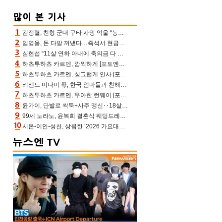
김정렬, 친형 군대 구타 사망 억울 “농약사 처리, 범인 찾았지만…엄마는 이미 치매”(데이앤나잇)
임영웅, 돈 다발 꺼냈다…즉석서 현금으로 수당 챙겨주는 ‘구단주’
심현섭 “11살 연하 아내에 축의금 다 뺏겨, 집도 아내 명의” (동치미)[결정적장면]
하츠투하츠 카르멘, 깜찍하게 [포토엔HD]
하츠투하츠 카르멘, 싱그럽게 인사 [포토엔HD]
리센느 미나미 母, 한국 엄마들과 친해진 비결=BTS “최애 정국 얘기로 통해”(전참시)
하츠투하츠 카르멘, 우아한 런웨이 [포토엔HD]
윤가이, 단발로 싹둑+사주 맹신‥18살 연상 ♥장기하 반한 엉뚱·열정 매력(전참시)
99세 노라노, 윤복희 결혼식 웨딩드레스 제작자였다…극찬 세례
시온-이안-성찬, 상큼한 ‘2026 가요대전 썸머’ MC [포토엔HD]