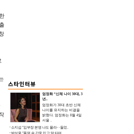
장한
 출
창
로
는
엄정화 “신체 나이 30대, 3
년..
간
엄정화가 30대 초반 신체
나이를 유지하는 비결을
작
밝혔다. 엄정화는 8월 4일
서울 ..
소지섭 “김부장 본명 나도 몰라‥들었..
박성웅 “폭염 속 갑옷 입고 말 타며 ..