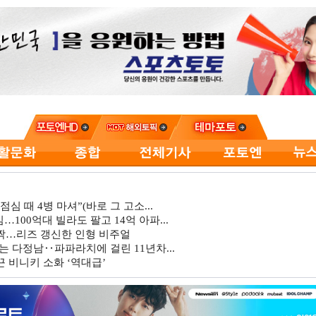
심 때 4병 마셔”(바로 그 고소...
…100억대 빌라도 팔고 14억 아파...
깜짝…리즈 갱신한 인형 비주얼
는 다정남‥파파라치에 걸린 11년차...
 비니키 소화 ‘역대급’