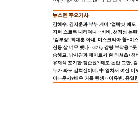
김혜수, 김지훈과 부부 케미 ‘얼빡샷’에도
지퍼 스르륵 내리더니‥비비, 선정성 논란 터
‘김부장’ 최대훈 아내, 미스코리아 善+미
신동 살 너무 뺐나‥37㎏ 감량 부작용 “못
송혜교, 남사친과 데이트서 흰 티셔츠+청
유재석 포기한 정준원? 태도 논란 그만, 김현
누가 봐도 김희선이네, 中 열차서 여신 미
아나운서♥배우 커플 탄생‥이유빈, 유일한 최