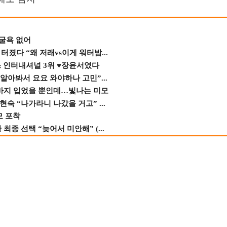
 굴욕 없어
졌다 “왜 저래vs이게 워터밤...
스 인터내셔널 3위 ♥장윤서였다
 알아봐서 요요 와야하나 고민”...
바지 입었을 뿐인데…빛나는 미모
숙 “나가라니 나갔을 거고” ...
모 포착
종 선택 “늦어서 미안해” (...