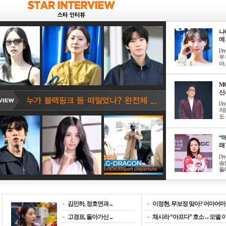
나
에 
[
우 
아, .
M
산서
[
자
도 
“매
래 
[
송
들이
-
김민하, 정호연과 ...
-
이정현, 무보정 맞아? 어마어마한
-
고경표, 돌아가신 ...
-
채시라 “아프다” 호소→모델 이소