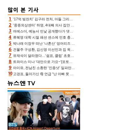
‘17억 빚잔치’ 김구라 전처, 아들 그리는 “나 뿐인데” 친엄마 챙기는 효심 눈길
‘중증외상센터’ 하영, 4대째 의사 집안 인증 “증조부, 고종 황제 진료”(옥문아)[어제TV]
여에스더, 예능서 민낯 공개했다가 댓글에 충격 “눈 왜 저렇게 처졌냐고”(에스더TV)
류혜영 대학 시절 패션 센스에 민호 충격 “레몬색 레깅스에 다리 없는 줄”(나혼산)
박나래 이장우 떠난 ‘나혼산’ 덩어리즈 왔다, 1인 1케이크에 팜유 전현무 충격[어제TV]
건물주 구성환, 김신영 이선민과 집 옥상서 41만원 한우 파티 “화력이 성화봉송”(나혼산)
유재석이 달라졌다…‘쉼표, 클럽’ 초호화 코스에 주우재도 감탄 (놀면 뭐하니?)
트와이스 미나 ‘대만으로 가요~’[포토엔HD]
아이유, 전남친 소환한 ‘인증샷’ 일파만파 속…남사친 변우석 선물도 남겼나 ‘훈훈’
고경표, 돌아가신 母 언급 “난 아빠 못 될 듯” 족보 태운 부친 응원 뭉클(나혼산)