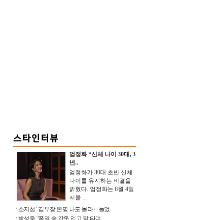
엄정화 “신체 나이 30대, 3
년..
엄정화가 30대 초반 신체
나이를 유지하는 비결을
밝혔다. 엄정화는 8월 4일
서울 ..
소지섭 “김부장 본명 나도 몰라‥들었..
박성웅 “폭염 속 갑옷 입고 말 타며 ..