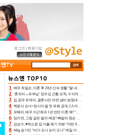
로그인
|
회원가입
배우 최일순, 이혼 후 20년 산속 생활 “딸 내가 버렸다고 원망‥맘 아파”(특종)[어제TV]
‘혼외자→유부남’ 정우성 근황 포착, 수식억 해킹 피해 후배 만났다 “존경하는”
집 공개 유재석, 결혼사진 라면 냄비 받침대 되고 분노‥가족사진도 피해(놀뭐)[어제TV]
백윤식 손녀+정시아 딸 첫 유화 공개, LA 아트쇼→서울국제조각페스타 작가다운 수준급 실력
유혜리, 배우 이근희과 1년 반만 이혼 왜? “식칼 꽂고 의자 던져” 충격 폭로(특종)[어제TV]
임지연, 그림 같은 발리 배경? 뼈말라 청순 비키니 핏에 상대 안 되네
김성수, ♥박소윤 집 이불 폐기 처분 “어떤 X이랑 썼을지 몰라” 질투(신랑수업2)[어제TV]
44kg 송가인 “비가 오나 눈이 오나” 매일 이 운동, 허벅지 근육량 상승+체지방 감소