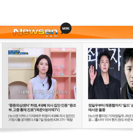
‘중증외상센터’ 하영, 4대째 의사 집안 인증 “증조
정일우부터 채종협까지 ‘일드’ 
부, 고종 황제 진료”(옥문아)[어제TV]
매서운 돌풍
[뉴스엔 이하나 기자]배우 하영이 4대째 의사 집안인
[뉴스엔 황지민 기자]정일우, 20년 
가정사를 공개했다. 8월 7일 방송된 KBS 2TV ‘옥탑
공…'횹사마' 이어 현지 판도 바꾼 K-
방...