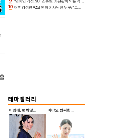
“연예인 걱정 NO” 김승현, 가난팔이 악플 억울할만‥아내+딸과 日 여행
재혼 강성연 ♥2살 연하 의사남편 누구? ‘그알’ 자문의에 훈남 비주얼 초엘리트 스펙 [종합]
1
 출
이영애, 변치않...
미야오 깜찍한 ...