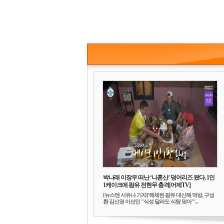
박나래 이장우 떠난 ‘나혼산’ 덩어리즈 왔다, 1인
1케이크에 팜유 전현무 충격[어제TV]
[뉴스엔 서유나 기자]'해체된 팜유 대신해 먹방, 구성
환 김신영 이선민 "식성 달라도 식탐 맞아"'...