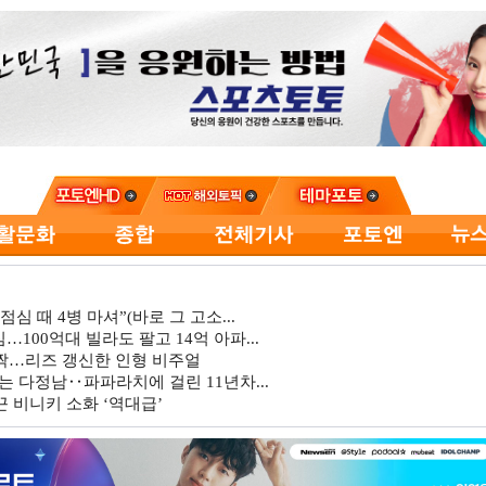
심 때 4병 마셔”(바로 그 고소...
…100억대 빌라도 팔고 14억 아파...
깜짝…리즈 갱신한 인형 비주얼
는 다정남‥파파라치에 걸린 11년차...
 비니키 소화 ‘역대급’