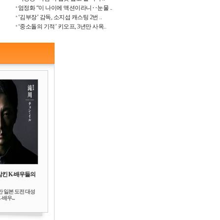
엄정화 “이 나이에 액션이라니‥눈물 ..
‘김부장’ 감독, 소지섭 캐스팅 2번 ..
‘중소돌의 기적’ 키오프, 3년만 사옥..
삼킨 K-배우들의
만 일본 도전 대성
배우...