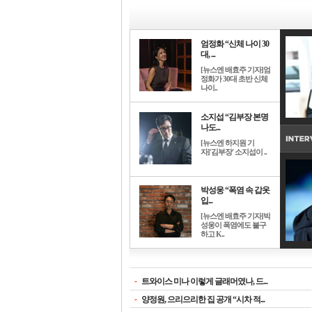
엄정화 “신체 나이 30
대, ...
[뉴스엔 배효주 기자]엄
정화가 30대 초반 신체
나이..
소지섭 “김부장 본명
나도...
[뉴스엔 하지원 기
자]'김부장' 소지섭이 ..
박성웅 “폭염 속 갑옷
입...
[뉴스엔 배효주 기자]박
성웅이 폭염에도 불구
하고 K..
-
트와이스 미나 이렇게 글래머였나, 드...
-
양정원, 으리으리한 집 공개 “시차 적...