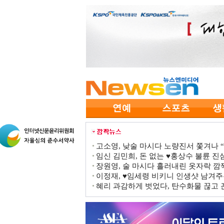
고소영, 낮술 마시다 노량진서 쫓겨나 “점
임신 김민희, 돈 없는 ♥홍상수 불륜 진심
장원영, 술 마시다 흘러내린 옷자락 
이정재, ♥임세령 비키니 인생샷 남겨주
혜리 과감하게 벗었다, 탄수화물 끊고 끈