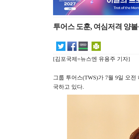
투어스 도훈, 여심저격 양볼
[김포국제=뉴스엔 유용주 기자]
그룹 투어스(TWS)가 7월 9일 
국하고 있다.