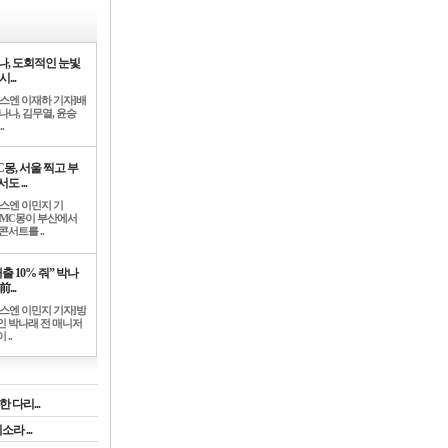
나, 도회적인 눈빛
시...
뉴스엔 이재하 기자]배
나나, 김무열, 윤승
.
C몽, 서울 찍고 부
도 ...
뉴스엔 이민지 기
]MC몽이 부산에서
콘서트를 ..
출 10% 줘” 박나
前...
뉴스엔 이민지 기자]방
인 박나래 전 매니저
 ..
 다리...
라 ...