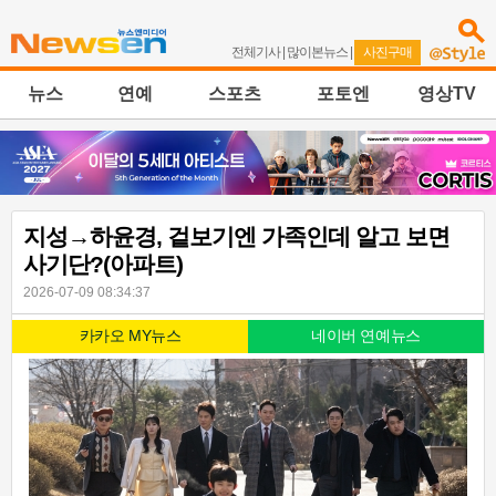
전체기사
|
많이본뉴스
|
사진구매
뉴스
연예
스포츠
포토엔
영상TV
지성→하윤경, 겉보기엔 가족인데 알고 보면
사기단?(아파트)
2026-07-09 08:34:37
카카오 MY뉴스
네이버 연예뉴스