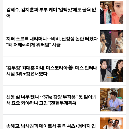
김혜수, 김지훈과 부부 케미 ‘얼빡샷’에도 굴욕 없
어
지퍼 스르륵 내리더니‥비비, 선정성 논란 터졌다
“왜 저래vs이게 워터밤” 시끌
‘김부장’ 최대훈 아내, 미스코리아 善+미스 인터내
셔널 3위 ♥장윤서였다
신동 살 너무 뺐나‥37㎏ 감량 부작용 “못 알아봐
서 요요 와야하나 고민”(전현무계획4)
송혜교, 남사친과 데이트서 흰 티셔츠+청바지 입