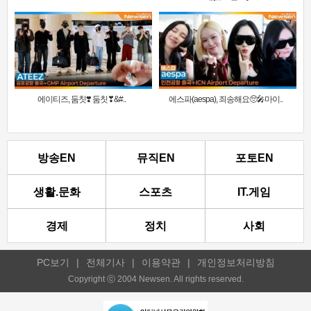
에이티즈, 둠칫❣️ 둠칫❣&#..
에스파(aespa), 죄송해요🥺🎤마이..
방송EN
뮤직EN
포토EN
생활.문화
스포츠
IT.게임
경제
정치
사회
PC보기
|
전체기사
|
이용약관
|
개인정보처리방침
Copyright ⓒ 2004 Newsen. All rights reserved.