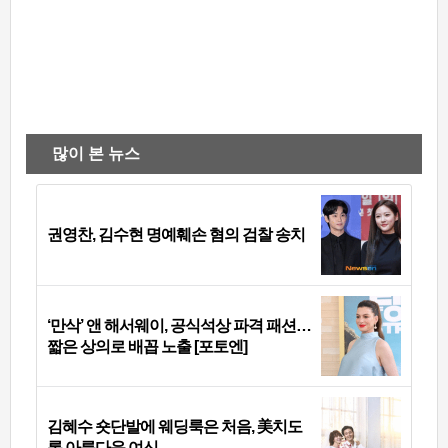
많이 본 뉴스
권영찬, 김수현 명예훼손 혐의 검찰 송치
‘만삭’ 앤 해서웨이, 공식석상 파격 패션…
짧은 상의로 배꼽 노출 [포토엔]
김혜수 숏단발에 웨딩룩은 처음, 美치도
록 아름다운 여신