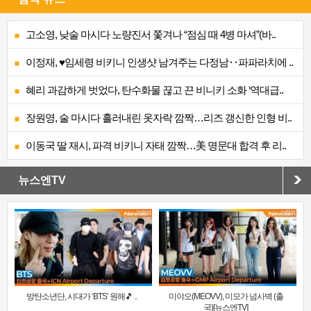
고소영, 낮술 마시다 노량진서 쫓겨나 “점심 때 4병 마셔”(바..
이정재, ♥임세령 비키니 인생샷 남겨주는 다정남‥파파라치에 ..
혜리 과감하게 벗었다, 탄수화물 끊고 끈 비니키 소화 ‘역대급..
장원영, 술 마시다 흘러내린 옷자락 깜짝…리즈 갱신한 인형 비..
이동국 딸 재시, 파격 비키니 자태 깜짝…美 명문대 합격 후 리..
뉴스엔TV
방탄소년단, 시대가 ‘BTS’ 원해🎵 ..
미야오(MEOVV), 미모가 넘사벽 (출
국)[뉴스엔TV]