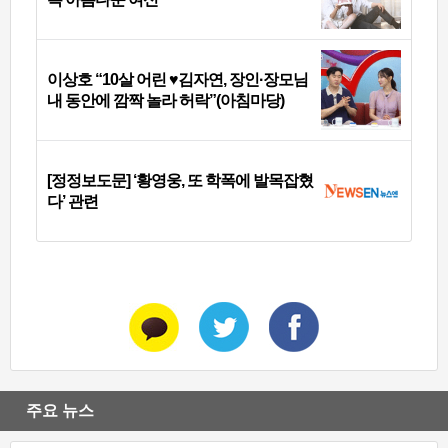
이상호 “10살 어린 ♥김자연, 장인·장모님
내 동안에 깜짝 놀라 허락”(아침마당)
[정정보도문] ‘황영웅, 또 학폭에 발목잡혔
다’ 관련
주요 뉴스