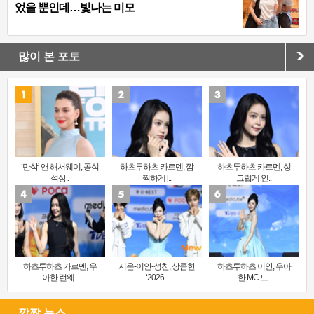
었을 뿐인데…빛나는 미모
많이 본 포토
‘만삭’ 앤 해서웨이, 공식
하츠투하츠 카르멘, 깜
하츠투하츠 카르멘, 싱
석상..
찍하게 [..
그럽게 인..
하츠투하츠 카르멘, 우
시온-이안-성찬, 상큼한
하츠투하츠 이안, 우아
아한 런웨..
‘2026 ..
한 MC 드..
깜짝 뉴스