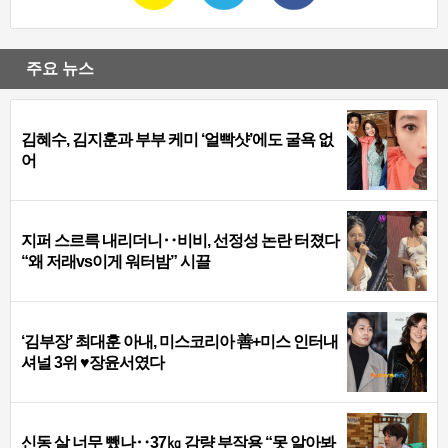
주요 뉴스
김혜수, 김지훈과 부부 케미 ‘얼빡샷’에도 굴욕 없
어
지퍼 스르륵 내리더니‥비비, 선정성 논란 터졌다
“왜 저래vs이게 워터밤” 시끌
‘김부장’ 최대훈 아내, 미스코리아 善+미스 인터내
셔널 3위 ♥장윤서였다
신동 살 너무 뺐나‥37㎏ 감량 부작용 “못 알아봐