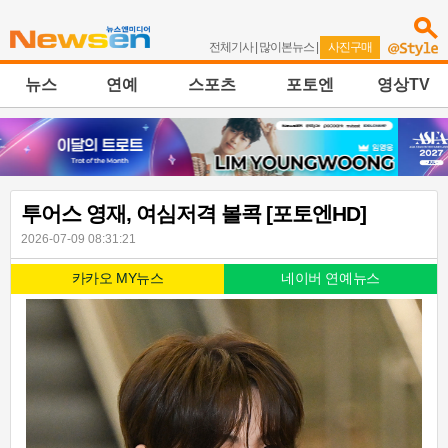
전체기사
|
많이본뉴스
|
사진구매
뉴스
연예
스포츠
포토엔
영상TV
투어스 영재, 여심저격 볼콕 [포토엔HD]
2026-07-09 08:31:21
카카오 MY뉴스
네이버 연예뉴스