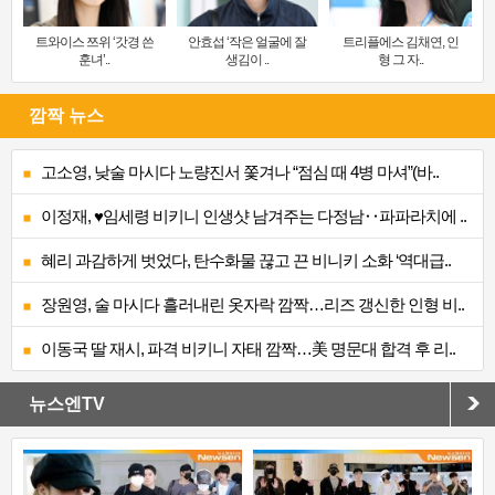
트와이스 쯔위 ‘갓경 쓴
안효섭 ‘작은 얼굴에 잘
트리플에스 김채연, 인
훈녀’..
생김이 ..
형 그 자..
깜짝 뉴스
고소영, 낮술 마시다 노량진서 쫓겨나 “점심 때 4병 마셔”(바..
이정재, ♥임세령 비키니 인생샷 남겨주는 다정남‥파파라치에 ..
혜리 과감하게 벗었다, 탄수화물 끊고 끈 비니키 소화 ‘역대급..
장원영, 술 마시다 흘러내린 옷자락 깜짝…리즈 갱신한 인형 비..
이동국 딸 재시, 파격 비키니 자태 깜짝…美 명문대 합격 후 리..
뉴스엔TV