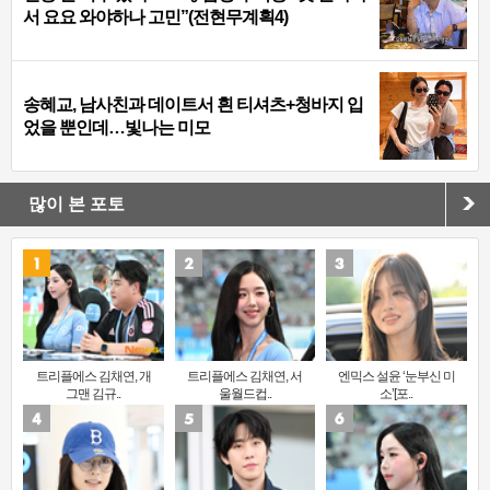
서 요요 와야하나 고민”(전현무계획4)
송혜교, 남사친과 데이트서 흰 티셔츠+청바지 입
었을 뿐인데…빛나는 미모
많이 본 포토
트리플에스 김채연, 개
트리플에스 김채연, 서
엔믹스 설윤 ‘눈부신 미
그맨 김규..
울월드컵..
소’[포..