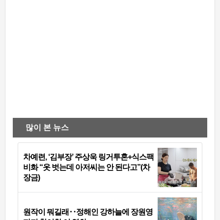
많이 본 뉴스
차예련, ‘김부장’ 주상욱 링거투혼+식스팩
비화 “옷 벗는데 아저씨는 안 된다고”(차
장금)
원작이 뭐길래‥정해인 강하늘에 장원영