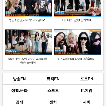
방탄소년단, 시대가 ‘BTS’ 원해🎵 ..
에이티즈, 둠칫❣️ 둠칫❣&#..
미야오(MEOVV), 미모가 넘사벽 (출
에스파(aespa), 죄송해요🥺🎤마이..
국)[뉴스엔TV]
방송EN
뮤직EN
포토EN
생활.문화
스포츠
IT.게임
경제
정치
사회