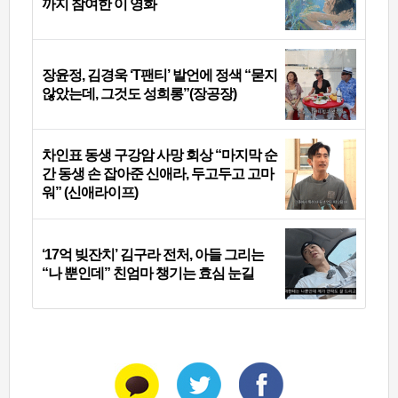
까지 참여한 이 영화
장윤정, 김경욱 ‘T팬티’ 발언에 정색 “묻지
않았는데, 그것도 성희롱”(장공장)
차인표 동생 구강암 사망 회상 “마지막 순
간 동생 손 잡아준 신애라, 두고두고 고마
워” (신애라이프)
‘17억 빚잔치’ 김구라 전처, 아들 그리는
“나 뿐인데” 친엄마 챙기는 효심 눈길