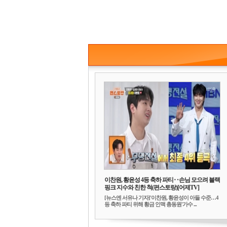
이찬원, 황윤성 4등 축하 파티‥손님 모으려 블랙
핑크 지수와 친한 척(편스토랑)[어제TV]
[뉴스엔 서유나 기자]'이찬원, 황윤성이 아들 수준…4
등 축하 파티 위해 황금 인맥 총동원'가수 ...