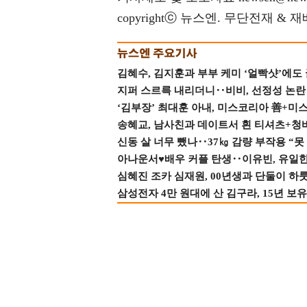
copyrightⓒ 뉴스엔. 무단전재 & 
김혜수, 김지훈과 부부 케미 ‘얼빡샷’에도
지퍼 스르륵 내리더니‥비비, 선정성 논란 터
‘김부장’ 최대훈 아내, 미스코리아 善+미
송혜교, 남사친과 데이트서 흰 티셔츠+청
신동 살 너무 뺐나‥37㎏ 감량 부작용 “못
아나운서♥배우 커플 탄생‥이유빈, 유일한 최
심혜진 조카 심재원, 00년생과 단둘이 하룻밤
삼성전자 4만 원대에 산 김구라, 15년 보유