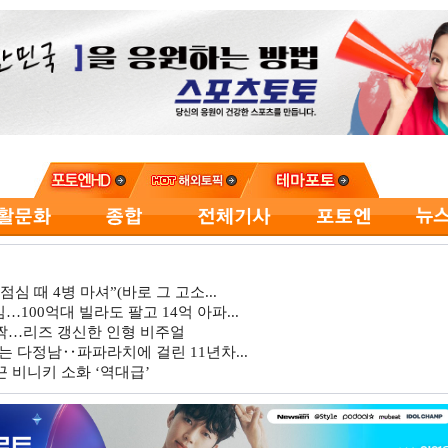
심 때 4병 마셔”(바로 그 고소...
…100억대 빌라도 팔고 14억 아파...
깜짝…리즈 갱신한 인형 비주얼
는 다정남‥파파라치에 걸린 11년차...
 비니키 소화 ‘역대급’