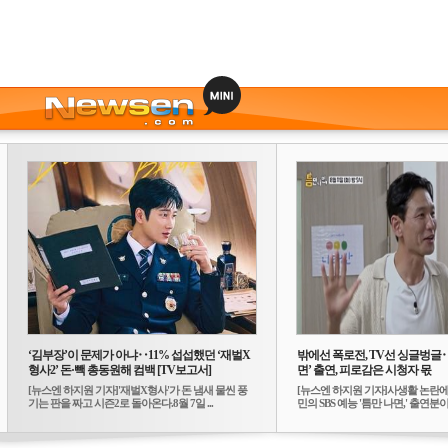
‘김부장’이 문제가 아냐‥11% 섭섭했던 ‘재벌X
밖에선 폭로전, TV선 싱글벙글
형사2’ 돈·빽 총동원해 컴백 [TV보고서]
면’ 출연, 피로감은 시청자 몫
[뉴스엔 하지원 기자]'재벌X형사'가 돈 냄새 물씬 풍
[뉴스엔 하지원 기자]사생활 논란에
기는 판을 짜고 시즌2로 돌아온다.8월 7일 ...
민의 SBS 예능 '틈만 나면,' 출연분이 