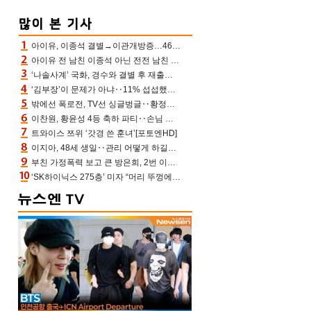
아이유, 이종석 결별→이관개방증…46장 꽉 채운 유애나 ♥ “열심히 사는 중”
아이유 전 남친 이종석 아닌 전전 남친 장기하 소환 ‘별일 없이 산다’ 선곡…46장에 꾹 눌러 담은 근황
‘나솔사계’ 국화, 경수와 결별 후 재출연…첫인상 3표 몰표
‘김부장’이 문제가 아냐‥11% 섭섭했던 ‘재벌X형사2’ 돈·빽 총동원해 컴백 [TV보고서]
밖에선 폭로전, TV선 싱글벙글‥황정민 ‘틈만 나면’ 출연, 피로감은 시청자 몫
이찬원, 황윤성 4등 축하 파티‥손님 모으려 블랙핑크 지수와 친한 척(편스토랑)[어제TV]
트와이스 쯔위 ‘갓경 쓴 훈녀’[포토엔HD]
이지아, 48세 생일‥관리 어떻게 하길래 놀라운 동안 미모
부친 가정폭력 보고 큰 방은희, 2번 이혼 후 잠수→母 고독사에 자책(특종세상)[어제TV]
‘SK하이닉스 275층’ 미자 “머리 뚜껑에서 사, 주식만 안 해도 돈 버는 것”