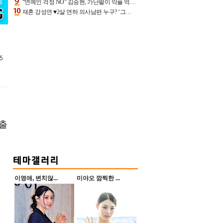
“연예인 걱정 NO” 김승현, 가난팔이 악플 억울할만‥아내+딸과 日 여행
재혼 강성연 ♥2살 연하 의사남편 누구? ‘그알’ 자문의에 훈남 비주얼 초엘리트 스펙 [종합]
5
 출
이영애, 변치않...
미야오 깜찍한 ...