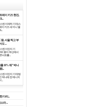
트레이 키즈 현진,
...
뉴스엔 이재하 기자]스
레이 키즈 새 미니 앨
..
C몽, 서울 찍고 부
도 ...
뉴스엔 이민지 기
]MC몽이 부산에서
콘서트를 ..
출 10% 줘” 박나
前...
뉴스엔 이민지 기자]방
인 박나래 전 매니저
 ..
 다리...
라 ...