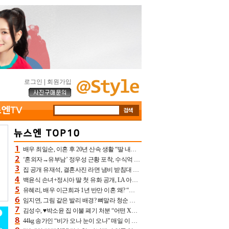
로그인
|
회원가입
배우 최일순, 이혼 후 20년 산속 생활 “딸 내가 버렸다고 원망‥맘 아파”(특종)[어제TV]
‘혼외자→유부남’ 정우성 근황 포착, 수식억 해킹 피해 후배 만났다 “존경하는”
집 공개 유재석, 결혼사진 라면 냄비 받침대 되고 분노‥가족사진도 피해(놀뭐)[어제TV]
백윤식 손녀+정시아 딸 첫 유화 공개, LA 아트쇼→서울국제조각페스타 작가다운 수준급 실력
유혜리, 배우 이근희과 1년 반만 이혼 왜? “식칼 꽂고 의자 던져” 충격 폭로(특종)[어제TV]
임지연, 그림 같은 발리 배경? 뼈말라 청순 비키니 핏에 상대 안 되네
김성수, ♥박소윤 집 이불 폐기 처분 “어떤 X이랑 썼을지 몰라” 질투(신랑수업2)[어제TV]
44kg 송가인 “비가 오나 눈이 오나” 매일 이 운동, 허벅지 근육량 상승+체지방 감소