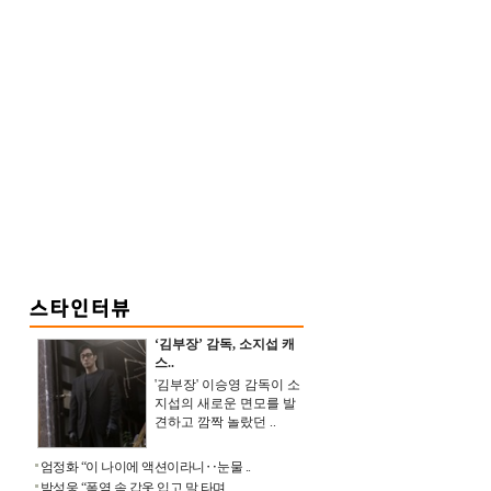
‘김부장’ 감독, 소지섭 캐
스..
'김부장' 이승영 감독이 소
지섭의 새로운 면모를 발
견하고 깜짝 놀랐던 ..
엄정화 “이 나이에 액션이라니‥눈물 ..
박성웅 “폭염 속 갑옷 입고 말 타며 ..