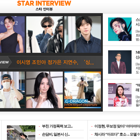
스
시크
[
트
범 &
M
산서
[
자
도 
“매
래 
[
송
들이
-
부친 가정폭력 보고...
-
이정현, 무보정 맞아? 어마어마한
-
손담비, 일본서 신...
-
채시라 “아프다” 호소→모델 이소