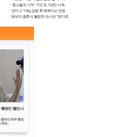
‘중소돌의 기적’ 키오프, 3년만 사옥..
강미나 “13kg 감량 후 예쁘다는 반응 ..
윤보미 결혼식 불참한 손나은 “판다로..
‥황정민 ‘틈만 나
 휩싸인 배우 황정
예정...