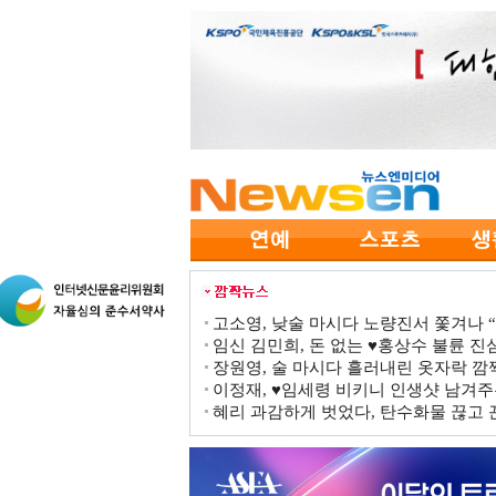
고소영, 낮술 마시다 노량진서 쫓겨나 “점
임신 김민희, 돈 없는 ♥홍상수 불륜 진심
장원영, 술 마시다 흘러내린 옷자락 
이정재, ♥임세령 비키니 인생샷 남겨주
혜리 과감하게 벗었다, 탄수화물 끊고 끈