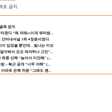
재배포 금지
 굴욕 없어
졌다 “왜 저래vs이게 워터밤...
스 인터내셔널 3위 ♥장윤서였다
바지 입었을 뿐인데…빛나는 미모
 알아봐서 요요 와야하나 고민”...
종 선택 “늦어서 미안해” (...
→복근 공개 “너무 야해” (...
 아파트 손해 처분 “그래도 괜...