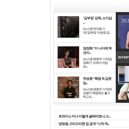
‘김부장’ 감독, 소지섭
...
[뉴스엔 하지원 기
자]'김부장' 이승영 감..
엄정화 “이 나이에 액
션이...
[뉴스엔 배효주 기자]엄
정화가 '오케이 마담
&#..
박성웅 “폭염 속 갑옷
입...
[뉴스엔 배효주 기자]박
성웅이 폭염에도 불구
하고 K..
-
트와이스 미나 이렇게 글래머였나, 드...
-
양정원, 으리으리한 집 공개 “시차 적...