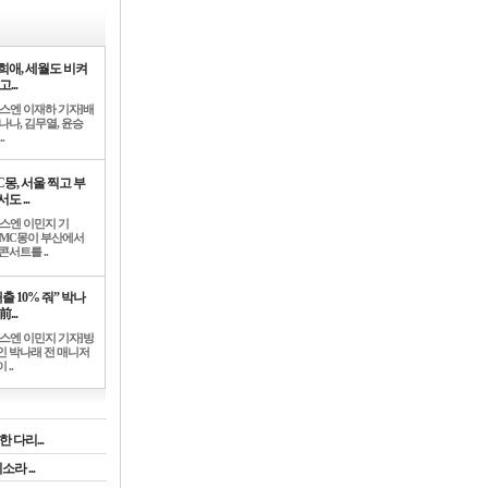
희애, 세월도 비켜
고...
뉴스엔 이재하 기자]배
나나, 김무열, 윤승
.
C몽, 서울 찍고 부
도 ...
뉴스엔 이민지 기
]MC몽이 부산에서
콘서트를 ..
출 10% 줘” 박나
前...
뉴스엔 이민지 기자]방
인 박나래 전 매니저
 ..
 다리...
라 ...