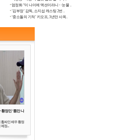
엄정화 “이 나이에 액션이라니‥눈물 ..
‘김부장’ 감독, 소지섭 캐스팅 2번 ..
‘중소돌의 기적’ 키오프, 3년만 사옥..
‥황정민 ‘틈만 나
 휩싸인 배우 황정
예정...