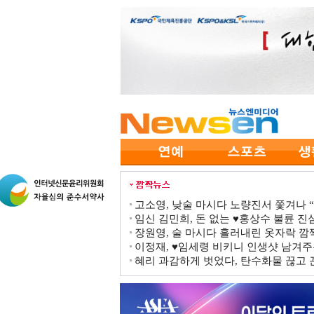
고소영, 낮술 마시다 노량진서 쫓겨나 “점
임신 김민희, 돈 없는 ♥홍상수 불륜 진심
장원영, 술 마시다 흘러내린 옷자락 
이정재, ♥임세령 비키니 인생샷 남겨주
혜리 과감하게 벗었다, 탄수화물 끊고 끈