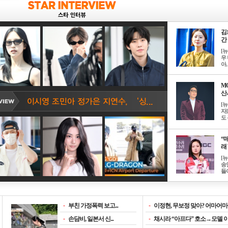
김
간 
[
우 
아, .
M
산서
[
자
도 
“매
래 
[
송
들이
-
부친 가정폭력 보고...
-
이정현, 무보정 맞아? 어마어마한
-
손담비, 일본서 신...
-
채시라 “아프다” 호소→모델 이소