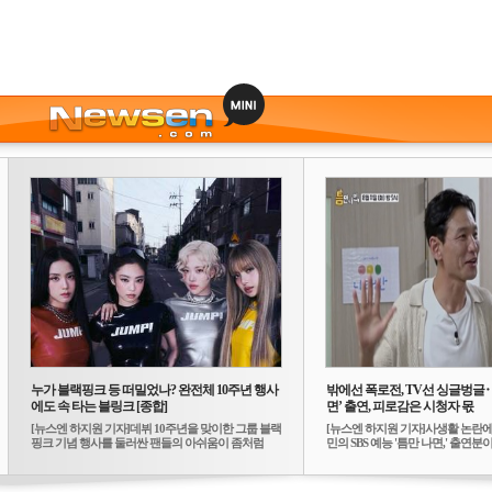
누가 블랙핑크 등 떠밀었나? 완전체 10주년 행사
밖에선 폭로전, TV선 싱글벙글
에도 속 타는 블링크 [종합]
면’ 출연, 피로감은 시청자 몫
[뉴스엔 하지원 기자]데뷔 10주년을 맞이한 그룹 블랙
[뉴스엔 하지원 기자]사생활 논란에
핑크 기념 행사를 둘러싼 팬들의 아쉬움이 좀처럼
민의 SBS 예능 '틈만 나면,' 출연분이 
가...