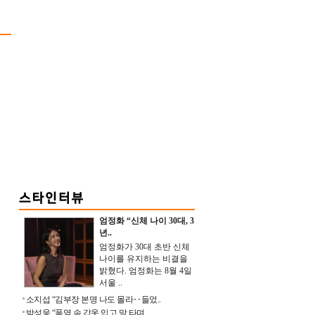
엄정화 “신체 나이 30대, 3
년..
엄정화가 30대 초반 신체
나이를 유지하는 비결을
밝혔다. 엄정화는 8월 4일
서울 ..
소지섭 “김부장 본명 나도 몰라‥들었..
박성웅 “폭염 속 갑옷 입고 말 타며 ..