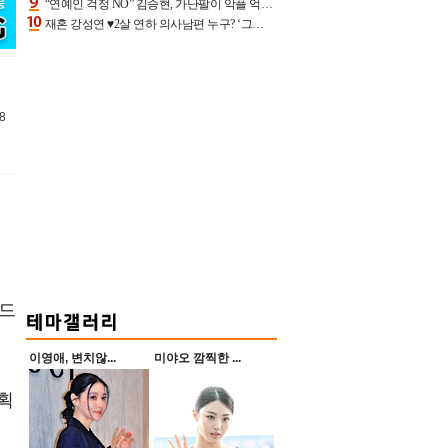
“연예인 걱정 NO” 김승현, 가난팔이 악플 억울할만‥아내+딸과 日 여행
재혼 강성연 ♥2살 연하 의사남편 누구? ‘그알’ 자문의에 훈남 비주얼 초엘리트 스펙 [종합]
8
티드
이영애, 변치않...
미야오 깜찍한 ...
획