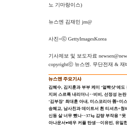
노 기마랑이스)
뉴스엔 김재민 jm@
사진=ⓒ GettyImagesKorea
기사제보 및 보도자료 newsen@news
copyrightⓒ 뉴스엔. 무단전재 & 
김혜수, 김지훈과 부부 케미 ‘얼빡샷’에도
지퍼 스르륵 내리더니‥비비, 선정성 논란 터
‘김부장’ 최대훈 아내, 미스코리아 善+미
송혜교, 남사친과 데이트서 흰 티셔츠+청
신동 살 너무 뺐나‥37㎏ 감량 부작용 “못
아나운서♥배우 커플 탄생‥이유빈, 유일한 최