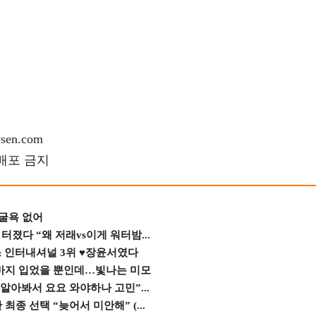
en.com
재배포 금지
 굴욕 없어
졌다 “왜 저래vs이게 워터밤...
스 인터내셔널 3위 ♥장윤서였다
바지 입었을 뿐인데…빛나는 미모
 알아봐서 요요 와야하나 고민”...
종 선택 “늦어서 미안해” (...