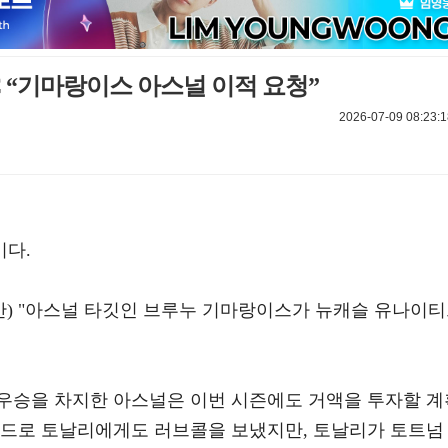
C “기마랑이스 아스널 이적 요청”
2026-07-09 08:23:1
이다.
국시간) "아스널 타깃인 브루누 기마랑이스가 뉴캐슬 유나이
우승을 차지한 아스널은 이번 시즌에도 거액을 투자할 계
산드로 토날리에게도 러브콜을 보냈지만, 토날리가 토트넘