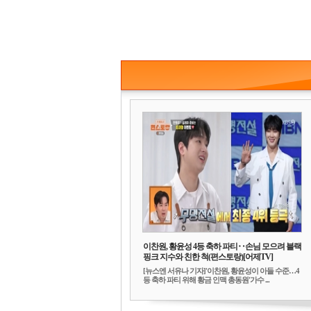
이찬원, 황윤성 4등 축하 파티‥손님 모으려 블랙
핑크 지수와 친한 척(편스토랑)[어제TV]
[뉴스엔 서유나 기자]'이찬원, 황윤성이 아들 수준…4
등 축하 파티 위해 황금 인맥 총동원'가수 ...