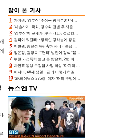
버
음
차예련, ‘김부장’ 주상욱 링거투혼+식스팩 비화 “옷 벗는데 아저씨는 안 된다고”(차장금)
‘나솔사계’ 국화, 경수와 결별 후 재출연…첫인상 3표 몰표
‘김부장’이 문제가 아냐‥11% 섭섭했던 ‘재벌X형사2’ 돈·빽 총동원해 컴백 [TV보고서]
원작이 뭐길래‥정해인 강하늘에 장원영까지 참여한 이 영화
뉴캐
이찬원, 황윤성 4등 축하 파티‥손님 모으려 블랙핑크 지수와 친한 척(편스토랑)[어제TV]
에
장윤정, 김경욱 ‘T팬티’ 발언에 정색 “묻지 않았는데, 그것도 성희롱”(장공장)
부친 가정폭력 보고 큰 방은희, 2번 이혼 후 잠수→母 고독사에 자책(특종세상)[어제TV]
차인표 동생 구강암 사망 회상 “마지막 순간 동생 손 잡아준 신애라, 두고두고 고마워” (신애라이프)
이지아, 48세 생일‥관리 어떻게 하길래 놀라운 동안 미모
‘SK하이닉스 275층’ 미자 “머리 뚜껑에서 사, 주식만 안 해도 돈 버는 것”
될
만
루