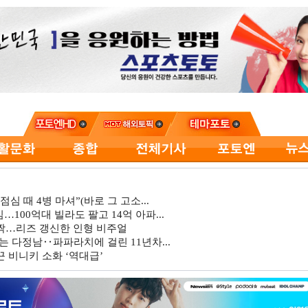
심 때 4병 마셔”(바로 그 고소...
…100억대 빌라도 팔고 14억 아파...
깜짝…리즈 갱신한 인형 비주얼
는 다정남‥파파라치에 걸린 11년차...
 비니키 소화 ‘역대급’