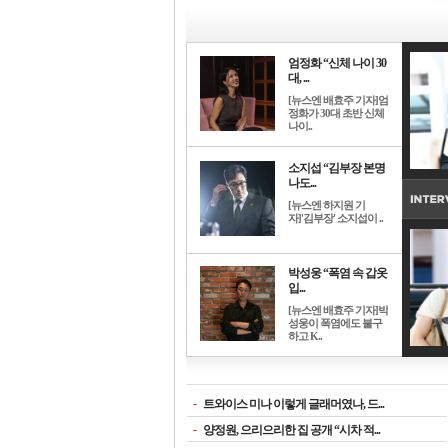
엄정화 “신체 나이 30
대, ...
[뉴스엔 배효주 기자]엄
정화가 30대 초반 신체
나이..
소지섭 “김부장 본명
나도...
[뉴스엔 하지원 기
자]'김부장' 소지섭이 ..
박성웅 “폭염 속 갑옷
입...
[뉴스엔 배효주 기자]박
성웅이 폭염에도 불구
하고 K..
-
트와이스 미나 이렇게 글래머였나, 드...
-
양정원, 으리으리한 집 공개 “시차 적...