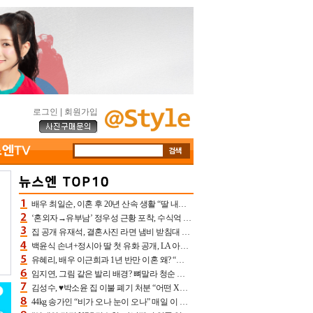
로그인
|
회원가입
배우 최일순, 이혼 후 20년 산속 생활 “딸 내가 버렸다고 원망‥맘 아파”(특종)[어제TV]
‘혼외자→유부남’ 정우성 근황 포착, 수식억 해킹 피해 후배 만났다 “존경하는”
집 공개 유재석, 결혼사진 라면 냄비 받침대 되고 분노‥가족사진도 피해(놀뭐)[어제TV]
백윤식 손녀+정시아 딸 첫 유화 공개, LA 아트쇼→서울국제조각페스타 작가다운 수준급 실력
유혜리, 배우 이근희과 1년 반만 이혼 왜? “식칼 꽂고 의자 던져” 충격 폭로(특종)[어제TV]
임지연, 그림 같은 발리 배경? 뼈말라 청순 비키니 핏에 상대 안 되네
김성수, ♥박소윤 집 이불 폐기 처분 “어떤 X이랑 썼을지 몰라” 질투(신랑수업2)[어제TV]
44kg 송가인 “비가 오나 눈이 오나” 매일 이 운동, 허벅지 근육량 상승+체지방 감소