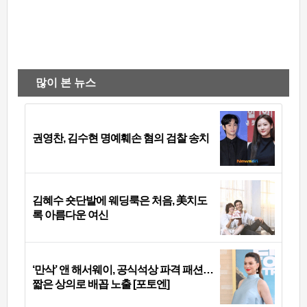
많이 본 뉴스
권영찬, 김수현 명예훼손 혐의 검찰 송치
김혜수 숏단발에 웨딩룩은 처음, 美치도
록 아름다운 여신
‘만삭’ 앤 해서웨이, 공식석상 파격 패션…
짧은 상의로 배꼽 노출 [포토엔]