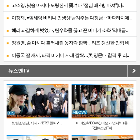
고소영, 낮술 마시다 노량진서 쫓겨나 “점심 때 4병 마셔”(바..
이정재, ♥임세령 비키니 인생샷 남겨주는 다정남‥파파라치에 ..
혜리 과감하게 벗었다, 탄수화물 끊고 끈 비니키 소화 ‘역대급..
장원영, 술 마시다 흘러내린 옷자락 깜짝…리즈 갱신한 인형 비..
이동국 딸 재시, 파격 비키니 자태 깜짝…美 명문대 합격 후 리..
뉴스엔TV
방탄소년단, 시대가 ‘BTS’ 원해🎵 ..
미야오(MEOVV), 미모가 넘사벽 (출
국)[뉴스엔TV]