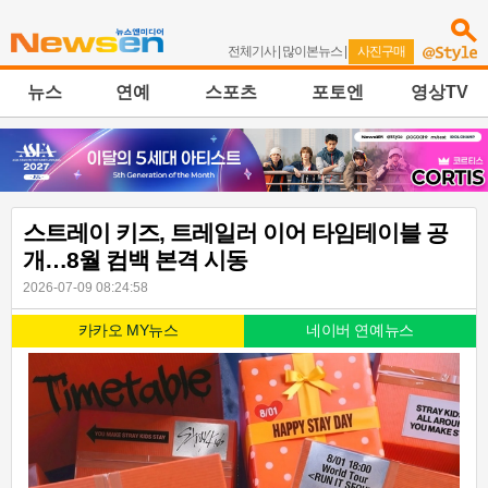
전체기사
|
많이본뉴스
|
사진구매
뉴스
연예
스포츠
포토엔
영상TV
스트레이 키즈, 트레일러 이어 타임테이블 공
개…8월 컴백 본격 시동
2026-07-09 08:24:58
카카오 MY뉴스
네이버 연예뉴스