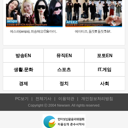
에스파(aespa), 죄송해요🥺🎤마이..
에이티즈, 둠칫❣️ 둠칫❣&#..
방송EN
뮤직EN
포토EN
생활.문화
스포츠
IT.게임
경제
정치
사회
PC보기
|
전체기사
|
이용약관
|
개인정보처리방침
Copyright ⓒ 2004 Newsen. All rights reserved.