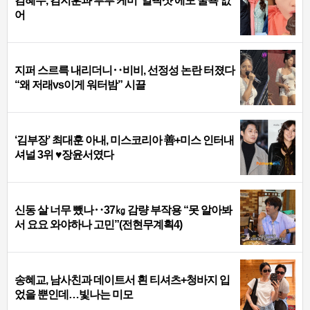
김혜수, 김지훈과 부부 케미 ‘얼빡샷’에도 굴욕 없
어
지퍼 스르륵 내리더니‥비비, 선정성 논란 터졌다
“왜 저래vs이게 워터밤” 시끌
‘김부장’ 최대훈 아내, 미스코리아 善+미스 인터내
셔널 3위 ♥장윤서였다
신동 살 너무 뺐나‥37㎏ 감량 부작용 “못 알아봐
서 요요 와야하나 고민”(전현무계획4)
송혜교, 남사친과 데이트서 흰 티셔츠+청바지 입
었을 뿐인데…빛나는 미모