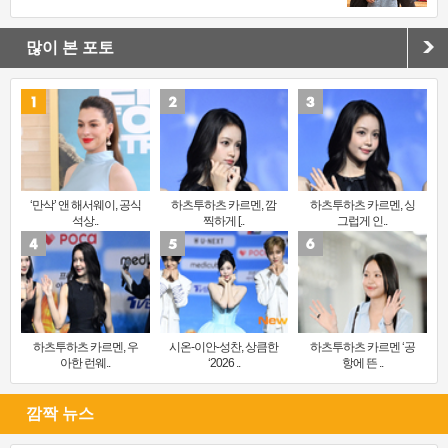
많이 본 포토
‘만삭’ 앤 해서웨이, 공식
하츠투하츠 카르멘, 깜
하츠투하츠 카르멘, 싱
석상..
찍하게 [..
그럽게 인..
하츠투하츠 카르멘, 우
시온-이안-성찬, 상큼한
하츠투하츠 카르멘 ‘공
아한 런웨..
‘2026 ..
항에 뜬 ..
깜짝 뉴스