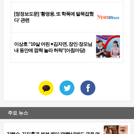
[정정보도문] ‘황영웅, 또 학폭에 발목잡혔
다’ 관련
이상호 “10살 어린 ♥김자연, 장인·장모님
내 동안에 깜짝 놀라 허락”(아침마당)
주요 뉴스