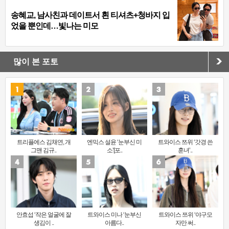
송혜교, 남사친과 데이트서 흰 티셔츠+청바지 입
었을 뿐인데…빛나는 미모
많이 본 포토
트리플에스 김채연, 개
엔믹스 설윤 ‘눈부신 미
트와이스 쯔위 ‘갓경 쓴
그맨 김규..
소’[포..
훈녀’..
안효섭 ‘작은 얼굴에 잘
트와이스 미나 ‘눈부신
트와이스 쯔위 ‘야구모
생김이 ..
아름다..
자만 써..