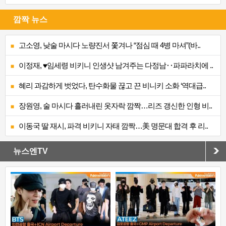
깜짝 뉴스
고소영, 낮술 마시다 노량진서 쫓겨나 “점심 때 4병 마셔”(바..
이정재, ♥임세령 비키니 인생샷 남겨주는 다정남‥파파라치에 ..
혜리 과감하게 벗었다, 탄수화물 끊고 끈 비니키 소화 ‘역대급..
장원영, 술 마시다 흘러내린 옷자락 깜짝…리즈 갱신한 인형 비..
이동국 딸 재시, 파격 비키니 자태 깜짝…美 명문대 합격 후 리..
뉴스엔TV