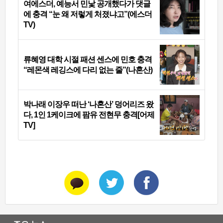
여에스더, 예능서 민낯 공개했다가 댓글
에 충격 “눈 왜 저렇게 처졌냐고”(에스더
TV)
류혜영 대학 시절 패션 센스에 민호 충격
“레몬색 레깅스에 다리 없는 줄”(나혼산)
박나래 이장우 떠난 ‘나혼산’ 덩어리즈 왔
다, 1인 1케이크에 팜유 전현무 충격[어제
TV]