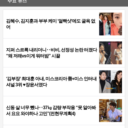
주요 뉴스
김혜수, 김지훈과 부부 케미 ‘얼빡샷’에도 굴욕 없
어
지퍼 스르륵 내리더니‥비비, 선정성 논란 터졌다
“왜 저래vs이게 워터밤” 시끌
‘김부장’ 최대훈 아내, 미스코리아 善+미스 인터내
셔널 3위 ♥장윤서였다
신동 살 너무 뺐나‥37㎏ 감량 부작용 “못 알아봐
서 요요 와야하나 고민”(전현무계획4)