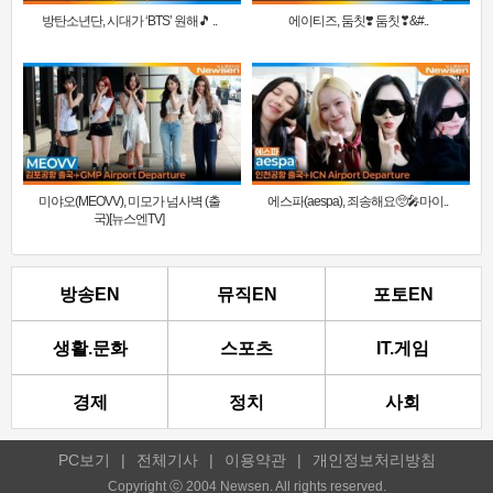
방탄소년단, 시대가 ‘BTS’ 원해🎵 ..
에이티즈, 둠칫❣️ 둠칫❣&#..
미야오(MEOVV), 미모가 넘사벽 (출
에스파(aespa), 죄송해요🥺🎤마이..
국)[뉴스엔TV]
방송EN
뮤직EN
포토EN
생활.문화
스포츠
IT.게임
경제
정치
사회
PC보기
|
전체기사
|
이용약관
|
개인정보처리방침
Copyright ⓒ 2004 Newsen. All rights reserved.