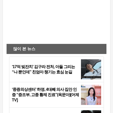
많이 본 뉴스
‘17억 빚잔치’ 김구라 전처, 아들 그리는
“나 뿐인데” 친엄마 챙기는 효심 눈길
‘중증외상센터’ 하영, 4대째 의사 집안 인
증 “증조부, 고종 황제 진료”(옥문아)[어제
TV]