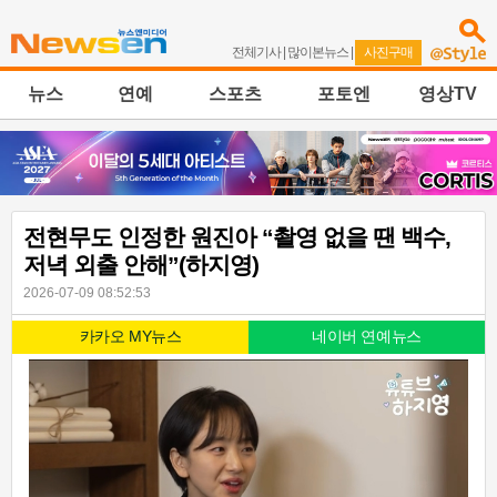
전체기사
|
많이본뉴스
|
사진구매
뉴스
연예
스포츠
포토엔
영상TV
전현무도 인정한 원진아 “촬영 없을 땐 백수,
저녁 외출 안해”(하지영)
2026-07-09 08:52:53
카카오 MY뉴스
네이버 연예뉴스