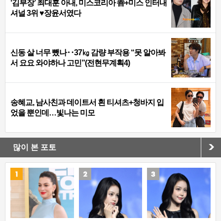
‘김부장’ 최대훈 아내, 미스코리아 善+미스 인터내
셔널 3위 ♥장윤서였다
신동 살 너무 뺐나‥37㎏ 감량 부작용 “못 알아봐
서 요요 와야하나 고민”(전현무계획4)
송혜교, 남사친과 데이트서 흰 티셔츠+청바지 입
었을 뿐인데…빛나는 미모
많이 본 포토