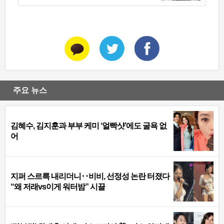
주요 뉴스
김혜수, 김지훈과 부부 케미 ‘얼빡샷’에도 굴욕 없
어
지퍼 스르륵 내리더니‥비비, 선정성 논란 터졌다
“왜 저래vs이게 워터밤” 시끌