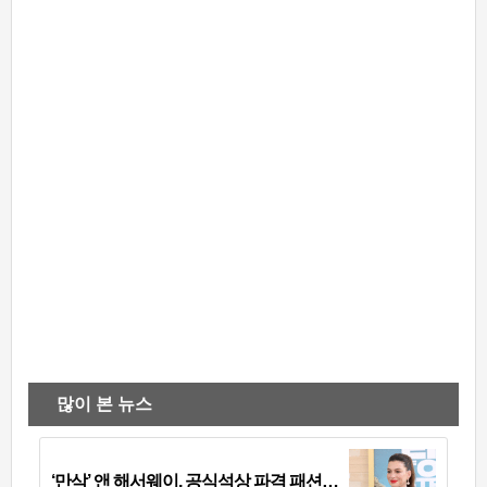
많이 본 뉴스
‘만삭’ 앤 해서웨이, 공식석상 파격 패션…