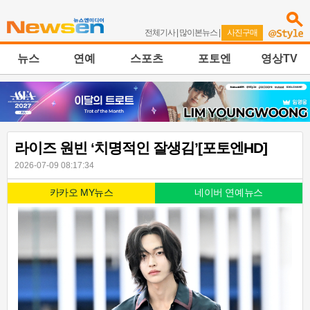
전체기사
|
많이본뉴스
|
사진구매
뉴스
연예
스포츠
포토엔
영상TV
라이즈 원빈 ‘치명적인 잘생김’[포토엔HD]
2026-07-09 08:17:34
카카오 MY뉴스
네이버 연예뉴스