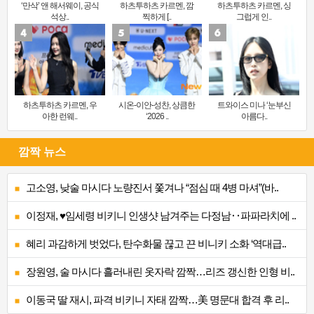
‘만삭’ 앤 해서웨이, 공식
하츠투하츠 카르멘, 깜
하츠투하츠 카르멘, 싱
석상..
찍하게 [..
그럽게 인..
하츠투하츠 카르멘, 우
시온-이안-성찬, 상큼한
트와이스 미나 ‘눈부신
아한 런웨..
‘2026 ..
아름다..
깜짝 뉴스
고소영, 낮술 마시다 노량진서 쫓겨나 “점심 때 4병 마셔”(바..
이정재, ♥임세령 비키니 인생샷 남겨주는 다정남‥파파라치에 ..
혜리 과감하게 벗었다, 탄수화물 끊고 끈 비니키 소화 ‘역대급..
장원영, 술 마시다 흘러내린 옷자락 깜짝…리즈 갱신한 인형 비..
이동국 딸 재시, 파격 비키니 자태 깜짝…美 명문대 합격 후 리..