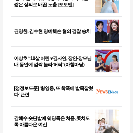
짧은 상의로 배꼽 노출 [포토엔]
권영찬, 김수현 명예훼손 혐의 검찰 송치
이상호 “10살 어린 ♥김자연, 장인·장모님
내 동안에 깜짝 놀라 허락”(아침마당)
[정정보도문] ‘황영웅, 또 학폭에 발목잡혔
다’ 관련
김혜수 숏단발에 웨딩룩은 처음, 美치도
록 아름다운 여신