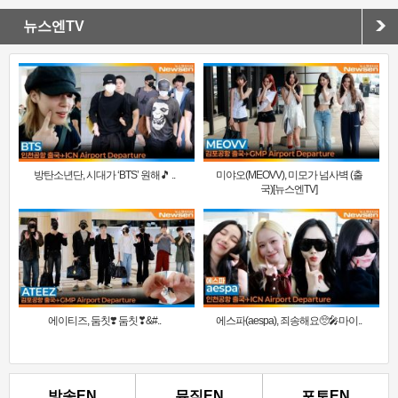
뉴스엔TV
방탄소년단, 시대가 ‘BTS’ 원해🎵 ..
미야오(MEOVV), 미모가 넘사벽 (출
국)[뉴스엔TV]
에이티즈, 둠칫❣️ 둠칫❣&#..
에스파(aespa), 죄송해요🥺🎤마이..
방송EN
뮤직EN
포토EN