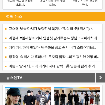
하지원, 한국 배우 최초
엔믹스 설윤 ‘눈부신 미
트와이스 쯔위 ‘갓경 쓴
MLB 시..
소’[포..
훈녀’..
깜짝 뉴스
고소영, 낮술 마시다 노량진서 쫓겨나 “점심 때 4병 마셔”(바..
이정재, ♥임세령 비키니 인생샷 남겨주는 다정남‥파파라치에 ..
혜리 과감하게 벗었다, 탄수화물 끊고 끈 비니키 소화 ‘역대급..
장원영, 술 마시다 흘러내린 옷자락 깜짝…리즈 갱신한 인형 비..
이동국 딸 재시, 파격 비키니 자태 깜짝…美 명문대 합격 후 리..
뉴스엔TV