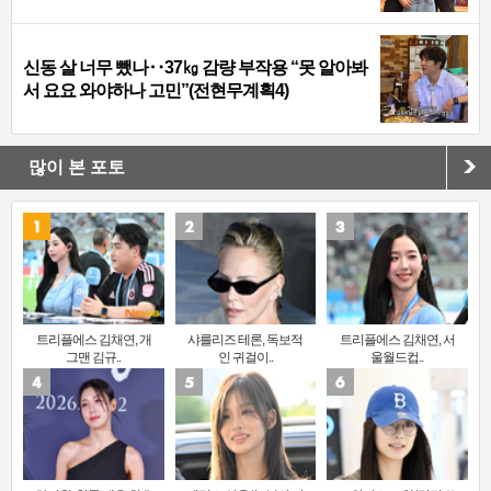
신동 살 너무 뺐나‥37㎏ 감량 부작용 “못 알아봐
서 요요 와야하나 고민”(전현무계획4)
많이 본 포토
트리플에스 김채연, 개
샤를리즈 테론, 독보적
트리플에스 김채연, 서
그맨 김규..
인 귀걸이..
울월드컵..