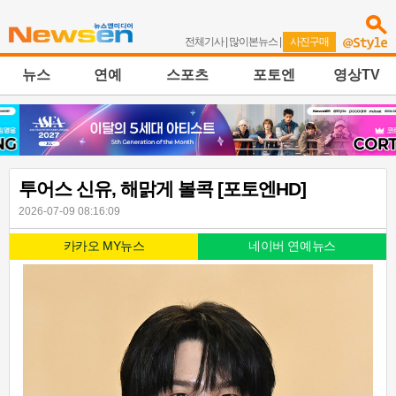
전체기사
|
많이본뉴스
|
사진구매
뉴스
연예
스포츠
포토엔
영상TV
투어스 신유, 해맑게 볼콕 [포토엔HD]
2026-07-09 08:16:09
카카오 MY뉴스
네이버 연예뉴스