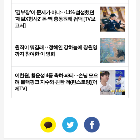
‘김부장’이 문제가 아냐‥11% 섭섭했던
‘재벌X형사2’ 돈·빽 총동원해 컴백 [TV보
고서]
원작이 뭐길래‥정해인 강하늘에 장원영
까지 참여한 이 영화
이찬원, 황윤성 4등 축하 파티‥손님 모으
려 블랙핑크 지수와 친한 척(편스토랑)[어
제TV]