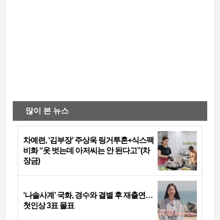
많이 본 뉴스
차예련, ‘김부장’ 주상욱 링거투혼+식스팩
비화 “옷 벗는데 아저씨는 안 된다고”(차
장금)
‘나솔사계’ 국화, 경수와 결별 후 재출연…
첫인상 3표 몰표