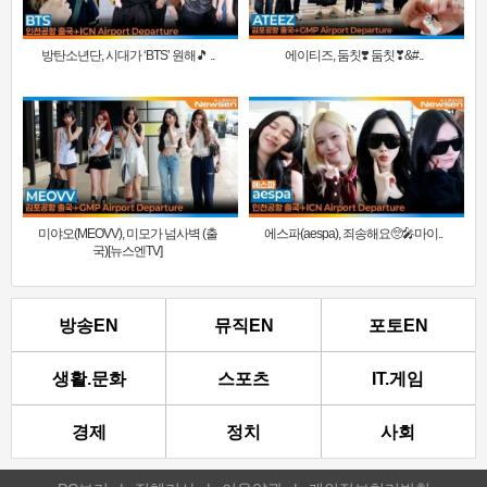
방탄소년단, 시대가 ‘BTS’ 원해🎵 ..
에이티즈, 둠칫❣️ 둠칫❣&#..
미야오(MEOVV), 미모가 넘사벽 (출
에스파(aespa), 죄송해요🥺🎤마이..
국)[뉴스엔TV]
방송EN
뮤직EN
포토EN
생활.문화
스포츠
IT.게임
경제
정치
사회