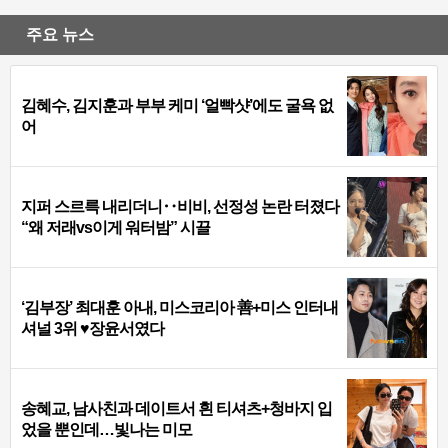
주요 뉴스
김혜수, 김지훈과 부부 케미 ‘얼빡샷’에도 굴욕 없
어
지퍼 스르륵 내리더니‥비비, 선정성 논란 터졌다
“왜 저래vs이게 워터밤” 시끌
‘김부장’ 최대훈 아내, 미스코리아 善+미스 인터내
셔널 3위 ♥장윤서였다
송혜교, 남사친과 데이트서 흰 티셔츠+청바지 입
었을 뿐인데…빛나는 미모