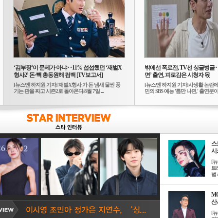
‘김부장’이 문제가 아냐‥11% 섭섭했던 ‘재벌X
밖에선 폭로전, TV선 싱글벙글
형사2’ 돈·빽 총동원해 컴백 [TV보고서]
면’ 출연, 피로감은 시청자 몫
[뉴스엔 하지원 기자]'재벌X형사'가 돈 냄새 물씬 풍
[뉴스엔 하지원 기자]사생활 논란에
기는 판을 짜고 시즌2로 돌아온다.8월 7일 ...
민의 SBS 예능 '틈만 나면,' 출연분이 
스
시크
[
트
범 &
M
산서
[