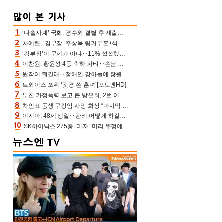
‘나솔사계’ 국화, 경수와 결별 후 재출연…첫인상 3표 몰표
차예련, ‘김부장’ 주상욱 링거투혼+식스팩 비화 “옷 벗는데 아저씨는 안 된다고”(차장금)
‘김부장’이 문제가 아냐‥11% 섭섭했던 ‘재벌X형사2’ 돈·빽 총동원해 컴백 [TV보고서]
이찬원, 황윤성 4등 축하 파티‥손님 모으려 블랙핑크 지수와 친한 척(편스토랑)[어제TV]
원작이 뭐길래‥정해인 강하늘에 장원영까지 참여한 이 영화
트와이스 쯔위 ‘갓경 쓴 훈녀’[포토엔HD]
부친 가정폭력 보고 큰 방은희, 2번 이혼 후 잠수→母 고독사에 자책(특종세상)[어제TV]
차인표 동생 구강암 사망 회상 “마지막 순간 동생 손 잡아준 신애라, 두고두고 고마워” (신애라이프)
이지아, 48세 생일‥관리 어떻게 하길래 놀라운 동안 미모
‘SK하이닉스 275층’ 미자 “머리 뚜껑에서 사, 주식만 안 해도 돈 버는 것”