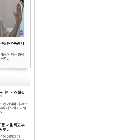
‥황정민 ‘틈만 나
 휩싸인 배우 황정
예정...
트레이 키즈 현진,
...
뉴스엔 이재하 기자]스
레이 키즈 새 미니 앨
..
C몽, 서울 찍고 부
도 ...
뉴스엔 이민지 기