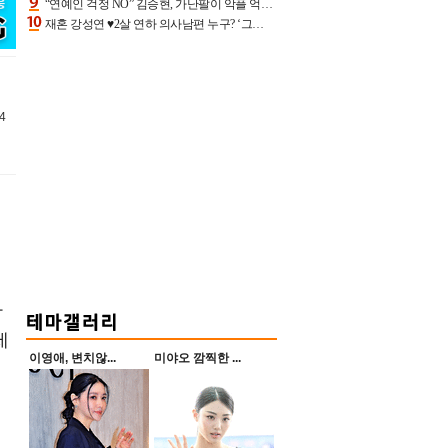
“연예인 걱정 NO” 김승현, 가난팔이 악플 억울할만‥아내+딸과 日 여행
재혼 강성연 ♥2살 연하 의사남편 누구? ‘그알’ 자문의에 훈남 비주얼 초엘리트 스펙 [종합]
4
다
제
이영애, 변치않...
미야오 깜찍한 ...