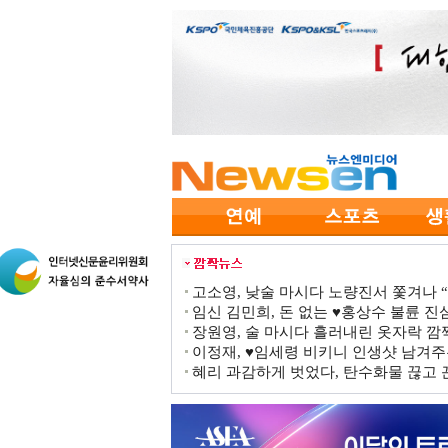
고소영, 낮술 마시다 노량진서 쫓겨나 “점
임신 김민희, 돈 없는 ♥홍상수 불륜 진심
장원영, 술 마시다 흘러내린 옷자락 
이정재, ♥임세령 비키니 인생샷 남겨주
혜리 과감하게 벗었다, 탄수화물 끊고 끈