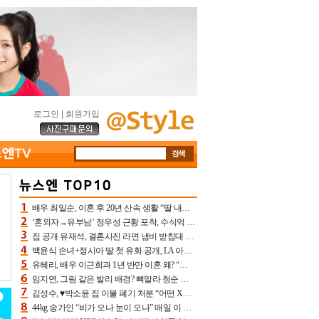
로그인
|
회원가입
배우 최일순, 이혼 후 20년 산속 생활 “딸 내가 버렸다고 원망‥맘 아파”(특종)[어제TV]
‘혼외자→유부남’ 정우성 근황 포착, 수식억 해킹 피해 후배 만났다 “존경하는”
집 공개 유재석, 결혼사진 라면 냄비 받침대 되고 분노‥가족사진도 피해(놀뭐)[어제TV]
백윤식 손녀+정시아 딸 첫 유화 공개, LA 아트쇼→서울국제조각페스타 작가다운 수준급 실력
유혜리, 배우 이근희과 1년 반만 이혼 왜? “식칼 꽂고 의자 던져” 충격 폭로(특종)[어제TV]
임지연, 그림 같은 발리 배경? 뼈말라 청순 비키니 핏에 상대 안 되네
김성수, ♥박소윤 집 이불 폐기 처분 “어떤 X이랑 썼을지 몰라” 질투(신랑수업2)[어제TV]
44kg 송가인 “비가 오나 눈이 오나” 매일 이 운동, 허벅지 근육량 상승+체지방 감소