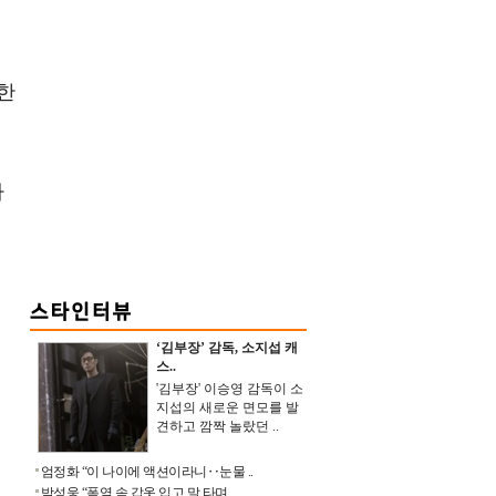
한
하
‘김부장’ 감독, 소지섭 캐
스..
'김부장' 이승영 감독이 소
지섭의 새로운 면모를 발
견하고 깜짝 놀랐던 ..
엄정화 “이 나이에 액션이라니‥눈물 ..
박성웅 “폭염 속 갑옷 입고 말 타며 ..