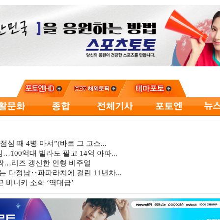
심 때 4병 마셔”(바로 그 고소...
…100억대 빌라도 팔고 14억 아파...
깜짝…리즈 갱신한 인형 비주얼
는 다정남‥파파라치에 걸린 11년차...
 비니키 소화 ‘역대급’