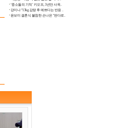
‘중소돌의 기적’ 키오프, 3년만 사옥..
강미나 “13kg 감량 후 예쁘다는 반응 ..
윤보미 결혼식 불참한 손나은 “판다로..