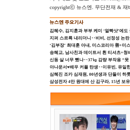
copyrightⓒ 뉴스엔. 무단전재 & 
김혜수, 김지훈과 부부 케미 ‘얼빡샷’에도
지퍼 스르륵 내리더니‥비비, 선정성 논란 터
‘김부장’ 최대훈 아내, 미스코리아 善+미
송혜교, 남사친과 데이트서 흰 티셔츠+청
신동 살 너무 뺐나‥37㎏ 감량 부작용 “못
아나운서♥배우 커플 탄생‥이유빈, 유일한 최
심혜진 조카 심재원, 00년생과 단둘이 하룻밤
삼성전자 4만 원대에 산 김구라, 15년 보유