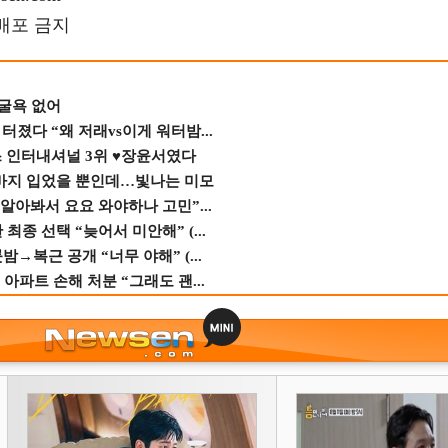
재배포 금지
 굴욕 없어
졌다 “왜 저래vs이게 워터밤...
스 인터내셔널 3위 ♥장윤서였다
바지 입었을 뿐인데…빛나는 미모
 알아봐서 요요 와야하나 고민”...
종 선택 “늦어서 미안해” (...
→복근 공개 “너무 야해” (...
 아파트 손해 처분 “그래도 괜...