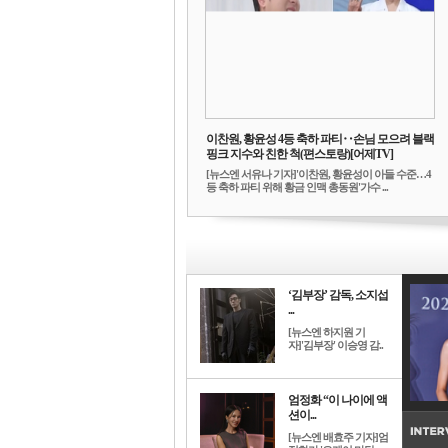
이찬원, 황윤성 4등 축하 파티‥손님 모으려 블랙
핑크 지수와 친한 척(편스토랑)[어제TV]
[뉴스엔 서유나 기자]'이찬원, 황윤성이 아들 수준…4
등 축하 파티 위해 황금 인맥 총동원'가수 ...
‘김부장’ 감독, 소지섭
...
[뉴스엔 하지원 기
자]'김부장' 이승영 감..
엄정화 “이 나이에 액
션이...
[뉴스엔 배효주 기자]엄