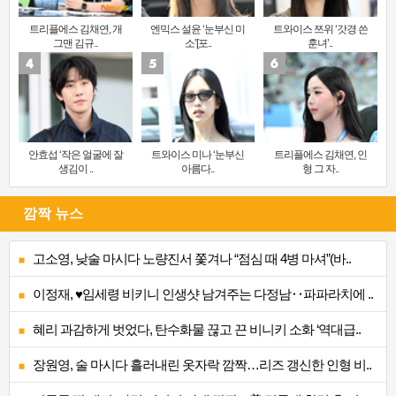
트리플에스 김채연, 개
엔믹스 설윤 ‘눈부신 미
트와이스 쯔위 ‘갓경 쓴
그맨 김규..
소’[포..
훈녀’..
안효섭 ‘작은 얼굴에 잘
트와이스 미나 ‘눈부신
트리플에스 김채연, 인
생김이 ..
아름다..
형 그 자..
깜짝 뉴스
고소영, 낮술 마시다 노량진서 쫓겨나 “점심 때 4병 마셔”(바..
이정재, ♥임세령 비키니 인생샷 남겨주는 다정남‥파파라치에 ..
혜리 과감하게 벗었다, 탄수화물 끊고 끈 비니키 소화 ‘역대급..
장원영, 술 마시다 흘러내린 옷자락 깜짝…리즈 갱신한 인형 비..