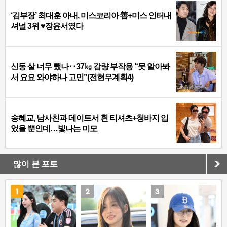
‘김부장’ 최대훈 아내, 미스코리아 善+미스 인터내
셔널 3위 ♥장윤서였다
신동 살 너무 뺐나‥37㎏ 감량 부작용 “못 알아봐
서 요요 와야하나 고민”(전현무계획4)
송혜교, 남사친과 데이트서 흰 티셔츠+청바지 입
었을 뿐인데…빛나는 미모
많이 본 포토