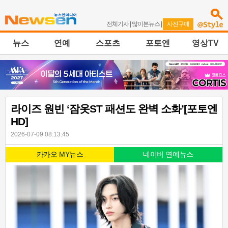
전체기사
|
많이본뉴스
|
사진구매
뉴스
연예
스포츠
포토엔
영상TV
라이즈 원빈 ‘잠옷ST 패션도 완벽 소화’[포토엔
HD]
2026-07-09 08:13:45
카카오 MY뉴스
네이버 연예뉴스