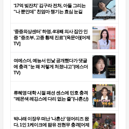
‘17억 빚잔치’ 김구라 전처, 아들 그리는
“나 뿐인데” 친엄마 챙기는 효심 눈길
‘중증외상센터’ 하영, 4대째 의사 집안 인
증 “증조부, 고종 황제 진료”(옥문아)[어제
TV]
여에스더, 예능서 민낯 공개했다가 댓글
에 충격 “눈 왜 저렇게 처졌냐고”(에스더
TV)
류혜영 대학 시절 패션 센스에 민호 충격
“레몬색 레깅스에 다리 없는 줄”(나혼산)
박나래 이장우 떠난 ‘나혼산’ 덩어리즈 왔
다, 1인 1케이크에 팜유 전현무 충격[어제