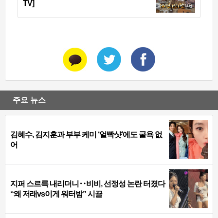
TV]
주요 뉴스
김혜수, 김지훈과 부부 케미 ‘얼빡샷’에도 굴욕 없
어
지퍼 스르륵 내리더니‥비비, 선정성 논란 터졌다
“왜 저래vs이게 워터밤” 시끌