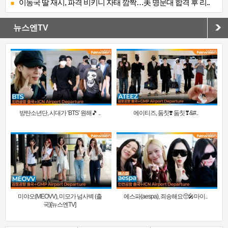
이동국 딸 재시, 파격 비키니 자태 깜짝…美 명문대 합격 후 리..
뉴스엔TV
방탄소년단, 시대가 ‘BTS’ 원해🎵 ..
에이티즈, 둠칫❣️ 둠칫❣&#..
미야오(MEOVV), 미모가 넘사벽 (출
에스파(aespa), 죄송해요🥺🎤마이..
국)[뉴스엔TV]