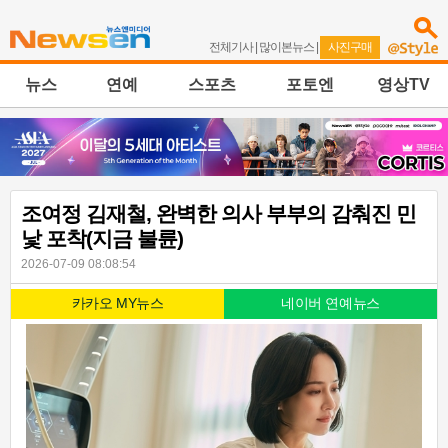
전체기사
|
많이본뉴스
|
사진구매
뉴스
연예
스포츠
포토엔
영상TV
조여정 김재철, 완벽한 의사 부부의 감춰진 민
낯 포착(지금 불륜)
2026-07-09 08:08:54
카카오 MY뉴스
네이버 연예뉴스