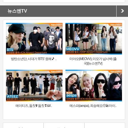
뉴스엔TV
방탄소년단, 시대가 ‘BTS’ 원해🎵 ..
미야오(MEOVV), 미모가 넘사벽 (출
국)[뉴스엔TV]
에이티즈, 둠칫❣️ 둠칫❣&#..
에스파(aespa), 죄송해요🥺🎤마이..