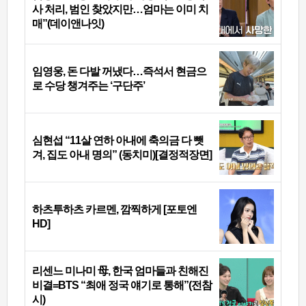
사 처리, 범인 찾았지만…엄마는 이미 치
매”(데이앤나잇)
임영웅, 돈 다발 꺼냈다…즉석서 현금으
로 수당 챙겨주는 ‘구단주’
심현섭 “11살 연하 아내에 축의금 다 뺏
겨, 집도 아내 명의” (동치미)[결정적장면]
하츠투하츠 카르멘, 깜찍하게 [포토엔
HD]
리센느 미나미 母, 한국 엄마들과 친해진
비결=BTS “최애 정국 얘기로 통해”(전참
시)