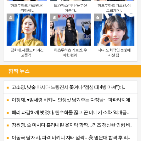
하츠투하츠 카르멘, 깜
트와이스 미나 ‘눈부신
하츠투하츠 카르멘, 싱
찍하게 [..
아름다..
그럽게 인..
김희애, 세월도 비켜간
하츠투하츠 카르멘, 우
나나, 도회적인 눈빛에
고품격 ..
아한 런웨..
시선 집..
깜짝 뉴스
고소영, 낮술 마시다 노량진서 쫓겨나 “점심 때 4병 마셔”(바..
이정재, ♥임세령 비키니 인생샷 남겨주는 다정남‥파파라치에 ..
혜리 과감하게 벗었다, 탄수화물 끊고 끈 비니키 소화 ‘역대급..
장원영, 술 마시다 흘러내린 옷자락 깜짝…리즈 갱신한 인형 비..
이동국 딸 재시, 파격 비키니 자태 깜짝…美 명문대 합격 후 리..