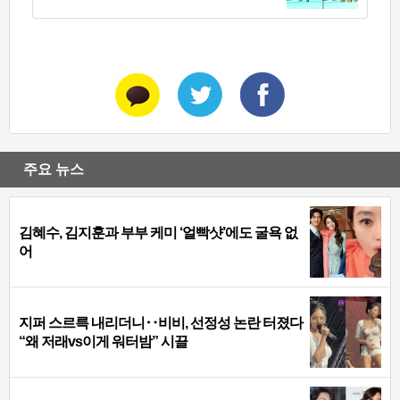
주요 뉴스
김혜수, 김지훈과 부부 케미 ‘얼빡샷’에도 굴욕 없
어
지퍼 스르륵 내리더니‥비비, 선정성 논란 터졌다
“왜 저래vs이게 워터밤” 시끌