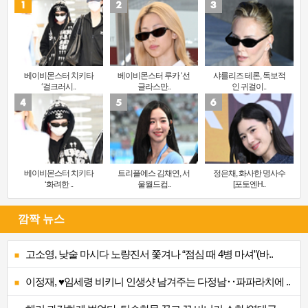
베이비몬스터 치키타
베이비몬스터 루카 ‘선
샤를리즈 테론, 독보적
‘걸크러시..
글라스만..
인 귀걸이..
베이비몬스터 치키타
트리플에스 김채연, 서
정은채, 화사한 명사수
‘화려한 ..
울월드컵..
[포토엔H..
깜짝 뉴스
고소영, 낮술 마시다 노량진서 쫓겨나 “점심 때 4병 마셔”(바..
이정재, ♥임세령 비키니 인생샷 남겨주는 다정남‥파파라치에 ..