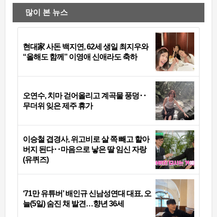
많이 본 뉴스
현대家 사돈 백지연, 62세 생일 최지우와
“올해도 함께” 이영애 신애라도 축하
오연수, 치마 걷어올리고 계곡물 풍덩‥
무더위 잊은 제주 휴가
이승철 겹경사, 위고비로 살 쪽 빼고 할아
버지 된다‥마음으로 낳은 딸 임신 자랑
(유퀴즈)
‘71만 유튜버’ 배인규 신남성연대 대표, 오
늘(5일) 숨진 채 발견…향년 36세