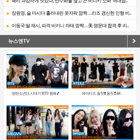
혜리 과감하게 벗었다, 탄수화물 끊고 끈 비니키 소화 ‘역대급..
장원영, 술 마시다 흘러내린 옷자락 깜짝…리즈 갱신한 인형 비..
이동국 딸 재시, 파격 비키니 자태 깜짝…美 명문대 합격 후 리..
뉴스엔TV
방탄소년단, 시대가 ‘BTS’ 원해🎵 ..
에이티즈, 둠칫❣️ 둠칫❣&#..