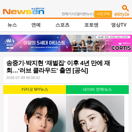
전체기사
|
많이본뉴스
|
사진구매
뉴스
연예
스포츠
포토엔
영상TV
송중기·박지현 ‘재벌집’ 이후 4년 만에 재
회…‘러브 클라우드’ 출연 [공식]
2026-07-09 08:06:02
카카오 MY뉴스
네이버 연예뉴스