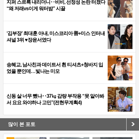
지퍼 스르륵 내리더니‥비비, 선정성 논란 터졌다
“왜 저래vs이게 워터밤” 시끌
‘김부장’ 최대훈 아내, 미스코리아 善+미스 인터내
셔널 3위 ♥장윤서였다
송혜교, 남사친과 데이트서 흰 티셔츠+청바지 입
었을 뿐인데…빛나는 미모
신동 살 너무 뺐나‥37㎏ 감량 부작용 “못 알아봐
서 요요 와야하나 고민”(전현무계획4)
많이 본 포토