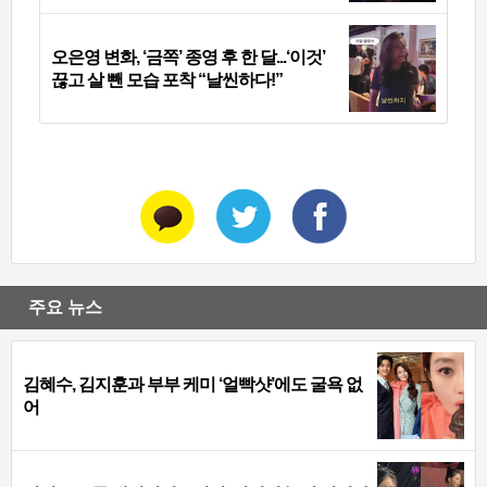
오은영 변화, ‘금쪽’ 종영 후 한 달...‘이것’
끊고 살 뺀 모습 포착 “날씬하다!”
주요 뉴스
김혜수, 김지훈과 부부 케미 ‘얼빡샷’에도 굴욕 없
어