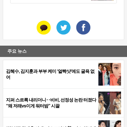
주요 뉴스
김혜수, 김지훈과 부부 케미 ‘얼빡샷’에도 굴욕 없
어
지퍼 스르륵 내리더니‥비비, 선정성 논란 터졌다
“왜 저래vs이게 워터밤” 시끌