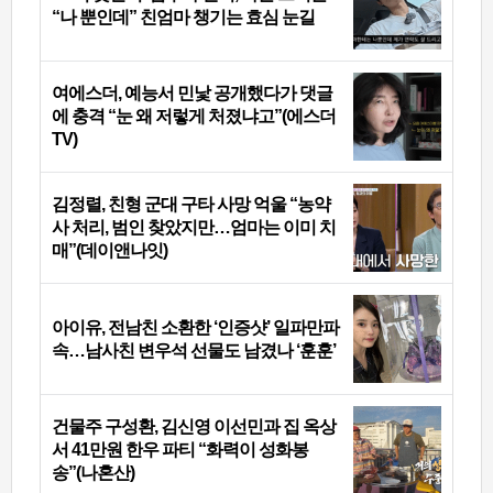
“나 뿐인데” 친엄마 챙기는 효심 눈길
여에스더, 예능서 민낯 공개했다가 댓글
에 충격 “눈 왜 저렇게 처졌냐고”(에스더
TV)
김정렬, 친형 군대 구타 사망 억울 “농약
사 처리, 범인 찾았지만…엄마는 이미 치
매”(데이앤나잇)
아이유, 전남친 소환한 ‘인증샷’ 일파만파
속…남사친 변우석 선물도 남겼나 ‘훈훈’
건물주 구성환, 김신영 이선민과 집 옥상
서 41만원 한우 파티 “화력이 성화봉
송”(나혼산)