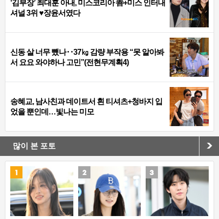
‘김부장’ 최대훈 아내, 미스코리아 善+미스 인터내
셔널 3위 ♥장윤서였다
신동 살 너무 뺐나‥37㎏ 감량 부작용 “못 알아봐
서 요요 와야하나 고민”(전현무계획4)
송혜교, 남사친과 데이트서 흰 티셔츠+청바지 입
었을 뿐인데…빛나는 미모
많이 본 포토