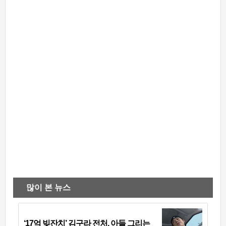
많이 본 뉴스
‘17억 빚잔치’ 김구라 전처, 아들 그리는