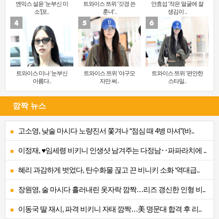
엔믹스 설윤 ‘눈부신 미
트와이스 쯔위 ‘갓경 쓴
안효섭 ‘작은 얼굴에 잘
소’[포..
훈녀’..
생김이 ..
트와이스 미나 ‘눈부신
트와이스 쯔위 ‘야구모
트와이스 쯔위 ‘편안한
아름다..
자만 써..
스타일..
깜짝 뉴스
고소영, 낮술 마시다 노량진서 쫓겨나 “점심 때 4병 마셔”(바..
이정재, ♥임세령 비키니 인생샷 남겨주는 다정남‥파파라치에 ..
혜리 과감하게 벗었다, 탄수화물 끊고 끈 비니키 소화 ‘역대급..
장원영, 술 마시다 흘러내린 옷자락 깜짝…리즈 갱신한 인형 비..
이동국 딸 재시, 파격 비키니 자태 깜짝…美 명문대 합격 후 리..