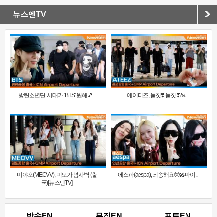
뉴스엔TV
방탄소년단, 시대가 ‘BTS’ 원해🎵 ..
에이티즈, 둠칫❣️ 둠칫❣&#..
미야오(MEOVV), 미모가 넘사벽 (출
에스파(aespa), 죄송해요🥺🎤마이..
국)[뉴스엔TV]
방송EN
뮤직EN
포토EN