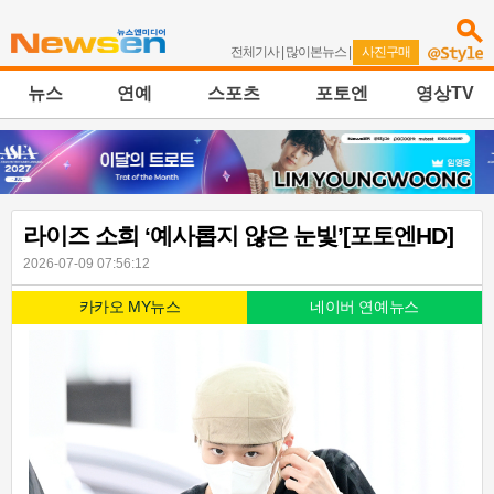
전체기사
|
많이본뉴스
|
사진구매
뉴스
연예
스포츠
포토엔
영상TV
라이즈 소희 ‘예사롭지 않은 눈빛’[포토엔HD]
2026-07-09 07:56:12
카카오 MY뉴스
네이버 연예뉴스