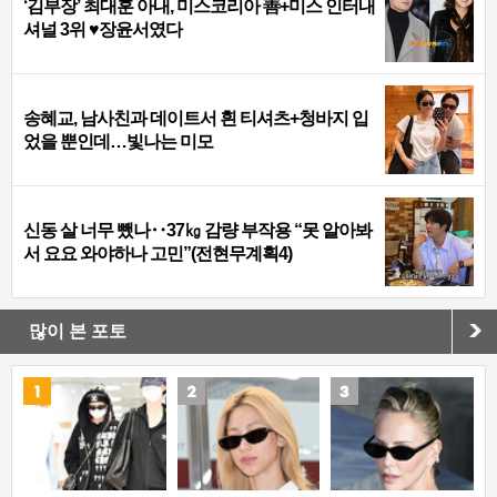
‘김부장’ 최대훈 아내, 미스코리아 善+미스 인터내
셔널 3위 ♥장윤서였다
송혜교, 남사친과 데이트서 흰 티셔츠+청바지 입
었을 뿐인데…빛나는 미모
신동 살 너무 뺐나‥37㎏ 감량 부작용 “못 알아봐
서 요요 와야하나 고민”(전현무계획4)
많이 본 포토