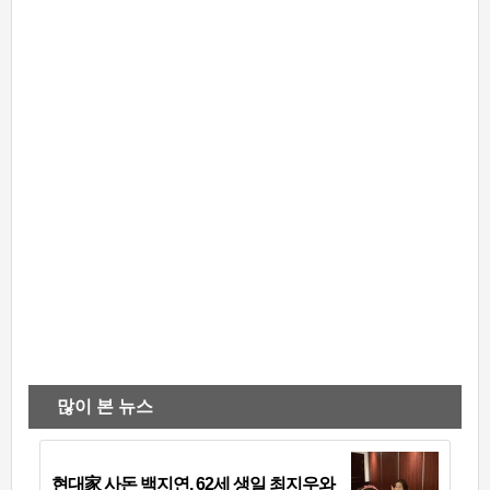
많이 본 뉴스
현대家 사돈 백지연, 62세 생일 최지우와