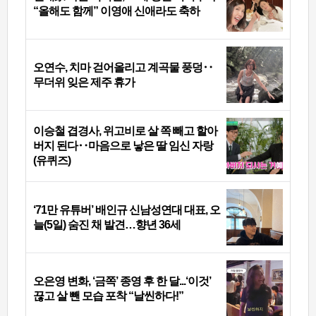
“올해도 함께” 이영애 신애라도 축하
오연수, 치마 걷어올리고 계곡물 풍덩‥
무더위 잊은 제주 휴가
이승철 겹경사, 위고비로 살 쪽 빼고 할아
버지 된다‥마음으로 낳은 딸 임신 자랑
(유퀴즈)
‘71만 유튜버’ 배인규 신남성연대 대표, 오
늘(5일) 숨진 채 발견…향년 36세
오은영 변화, ‘금쪽’ 종영 후 한 달...‘이것’
끊고 살 뺀 모습 포착 “날씬하다!”