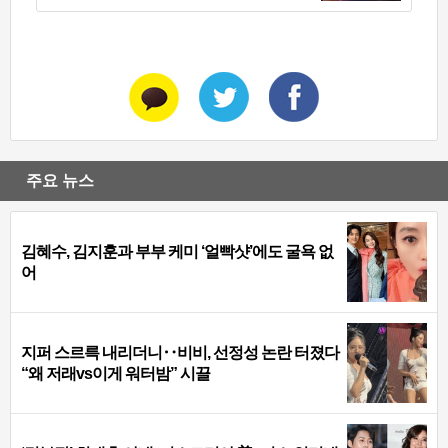
주요 뉴스
김혜수, 김지훈과 부부 케미 ‘얼빡샷’에도 굴욕 없
어
지퍼 스르륵 내리더니‥비비, 선정성 논란 터졌다
“왜 저래vs이게 워터밤” 시끌