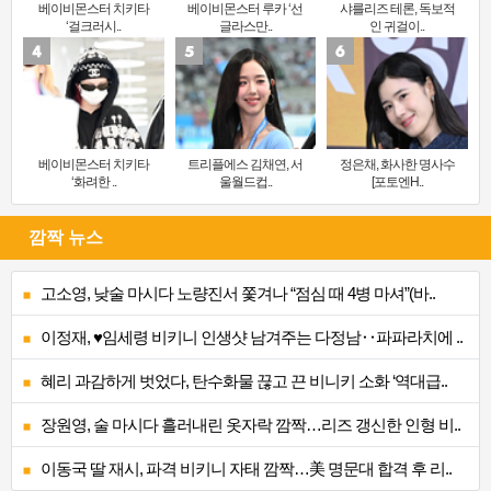
베이비몬스터 치키타
베이비몬스터 루카 ‘선
샤를리즈 테론, 독보적
‘걸크러시..
글라스만..
인 귀걸이..
베이비몬스터 치키타
트리플에스 김채연, 서
정은채, 화사한 명사수
‘화려한 ..
울월드컵..
[포토엔H..
깜짝 뉴스
고소영, 낮술 마시다 노량진서 쫓겨나 “점심 때 4병 마셔”(바..
이정재, ♥임세령 비키니 인생샷 남겨주는 다정남‥파파라치에 ..
혜리 과감하게 벗었다, 탄수화물 끊고 끈 비니키 소화 ‘역대급..
장원영, 술 마시다 흘러내린 옷자락 깜짝…리즈 갱신한 인형 비..
이동국 딸 재시, 파격 비키니 자태 깜짝…美 명문대 합격 후 리..