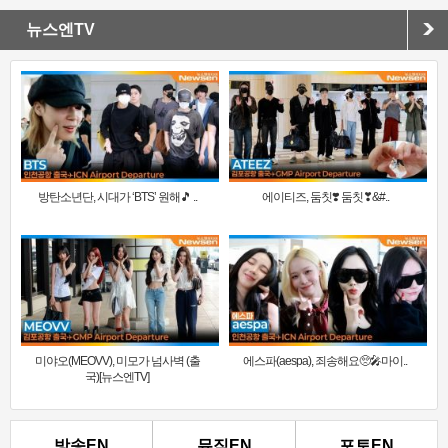
뉴스엔TV
방탄소년단, 시대가 ‘BTS’ 원해🎵 ..
에이티즈, 둠칫❣️ 둠칫❣&#..
미야오(MEOVV), 미모가 넘사벽 (출
에스파(aespa), 죄송해요🥺🎤마이..
국)[뉴스엔TV]
방송EN
뮤직EN
포토EN