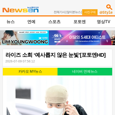
전체기사
|
많이본뉴스
|
사진구매
뉴스
연예
스포츠
포토엔
영상TV
라이즈 소희 ‘예사롭지 않은 눈빛’[포토엔HD]
2026-07-09 07:56:12
카카오 MY뉴스
네이버 연예뉴스