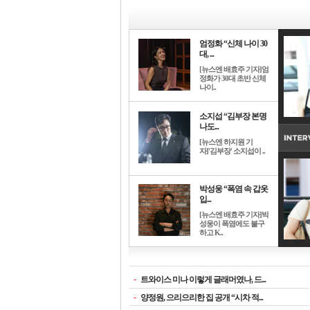
엄정화 “신체 나이 30
대, ...
[뉴스엔 배효주 기자]엄
정화가 30대 초반 신체
나이..
소지섭 “김부장 본명
나도...
[뉴스엔 하지원 기
자]'김부장' 소지섭이 ..
박성웅 “폭염 속 갑옷
입...
[뉴스엔 배효주 기자]박
성웅이 폭염에도 불구
하고 K..
-
트와이스 미나 이렇게 글래머였나, 드...
-
양정원, 으리으리한 집 공개 “시차 적...