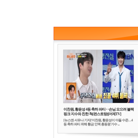
이찬원, 황윤성 4등 축하 파티‥손님 모으려 블랙
핑크 지수와 친한 척(편스토랑)[어제TV]
[뉴스엔 서유나 기자]'이찬원, 황윤성이 아들 수준…4
등 축하 파티 위해 황금 인맥 총동원'가수 ...