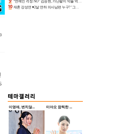
“연예인 걱정 NO” 김승현, 가난팔이 악플 억울할만‥아내+딸과 日 여행
재혼 강성연 ♥2살 연하 의사남편 누구? ‘그알’ 자문의에 훈남 비주얼 초엘리트 스펙 [종합]
3
인
6
이영애, 변치않...
미야오 깜찍한 ...