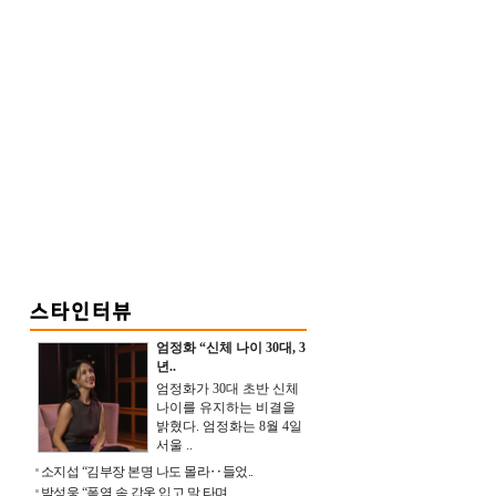
엄정화 “신체 나이 30대, 3
년..
엄정화가 30대 초반 신체
나이를 유지하는 비결을
밝혔다. 엄정화는 8월 4일
서울 ..
소지섭 “김부장 본명 나도 몰라‥들었..
박성웅 “폭염 속 갑옷 입고 말 타며 ..