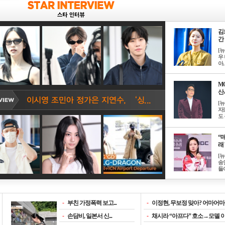
김
간 
[
우 
아, .
M
산서
[
자
도 
“매
래 
[
송
들이
-
부친 가정폭력 보고...
-
이정현, 무보정 맞아? 어마어마한
-
손담비, 일본서 신...
-
채시라 “아프다” 호소→모델 이소