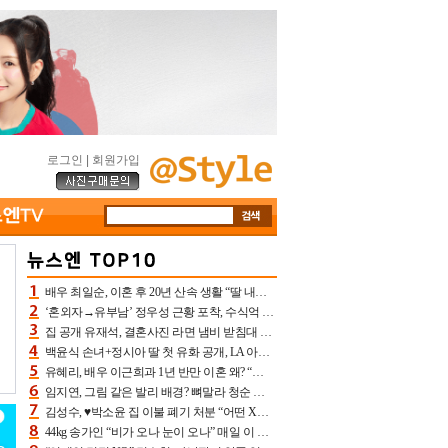
로그인
|
회원가입
배우 최일순, 이혼 후 20년 산속 생활 “딸 내가 버렸다고 원망‥맘 아파”(특종)[어제TV]
‘혼외자→유부남’ 정우성 근황 포착, 수식억 해킹 피해 후배 만났다 “존경하는”
집 공개 유재석, 결혼사진 라면 냄비 받침대 되고 분노‥가족사진도 피해(놀뭐)[어제TV]
백윤식 손녀+정시아 딸 첫 유화 공개, LA 아트쇼→서울국제조각페스타 작가다운 수준급 실력
유혜리, 배우 이근희과 1년 반만 이혼 왜? “식칼 꽂고 의자 던져” 충격 폭로(특종)[어제TV]
임지연, 그림 같은 발리 배경? 뼈말라 청순 비키니 핏에 상대 안 되네
김성수, ♥박소윤 집 이불 폐기 처분 “어떤 X이랑 썼을지 몰라” 질투(신랑수업2)[어제TV]
44kg 송가인 “비가 오나 눈이 오나” 매일 이 운동, 허벅지 근육량 상승+체지방 감소