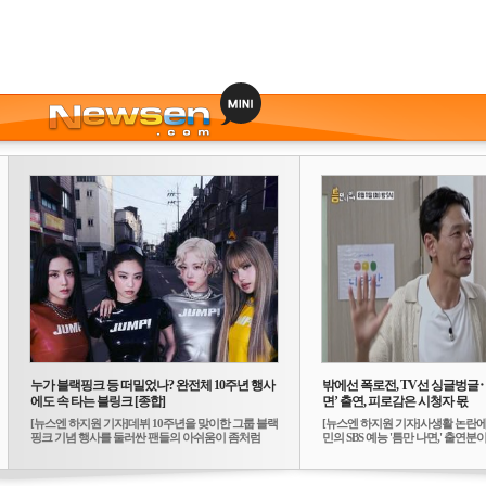
누가 블랙핑크 등 떠밀었나? 완전체 10주년 행사
밖에선 폭로전, TV선 싱글벙글
에도 속 타는 블링크 [종합]
면’ 출연, 피로감은 시청자 몫
[뉴스엔 하지원 기자]데뷔 10주년을 맞이한 그룹 블랙
[뉴스엔 하지원 기자]사생활 논란에
핑크 기념 행사를 둘러싼 팬들의 아쉬움이 좀처럼
민의 SBS 예능 '틈만 나면,' 출연분이 
가...