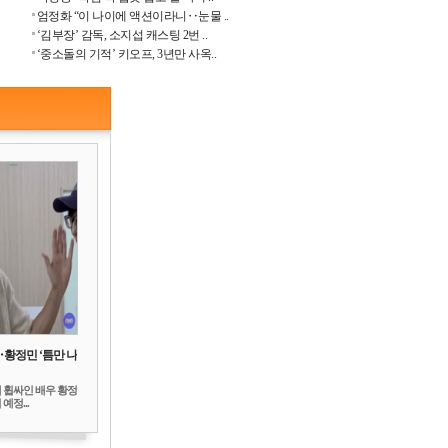
엄정화 “이 나이에 액션이라니‥눈물 ..
‘김부장’ 감독, 소지섭 캐스팅 2번 ..
‘중소돌의 기적’ 키오프, 3년만 사옥..
‥황정민 ‘틈만 나
 휩싸인 배우 황정
예정...