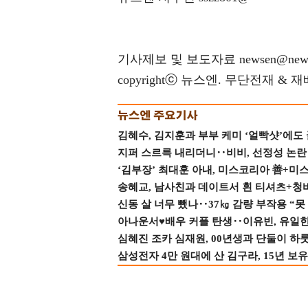
기사제보 및 보도자료 newsen@news
copyrightⓒ 뉴스엔. 무단전재 & 
김혜수, 김지훈과 부부 케미 ‘얼빡샷’에도
지퍼 스르륵 내리더니‥비비, 선정성 논란 터
‘김부장’ 최대훈 아내, 미스코리아 善+미
송혜교, 남사친과 데이트서 흰 티셔츠+청
신동 살 너무 뺐나‥37㎏ 감량 부작용 “못
아나운서♥배우 커플 탄생‥이유빈, 유일한 최
심혜진 조카 심재원, 00년생과 단둘이 하룻밤
삼성전자 4만 원대에 산 김구라, 15년 보유