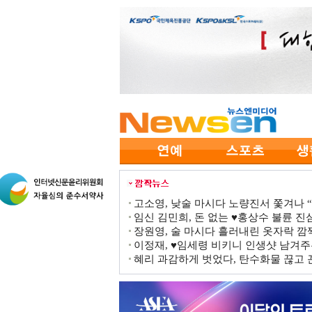
고소영, 낮술 마시다 노량진서 쫓겨나 “점
임신 김민희, 돈 없는 ♥홍상수 불륜 진심
장원영, 술 마시다 흘러내린 옷자락 
이정재, ♥임세령 비키니 인생샷 남겨주
혜리 과감하게 벗었다, 탄수화물 끊고 끈