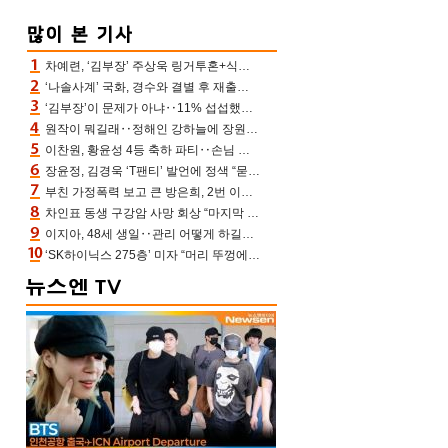
차예련, ‘김부장’ 주상욱 링거투혼+식스팩 비화 “옷 벗는데 아저씨는 안 된다고”(차장금)
‘나솔사계’ 국화, 경수와 결별 후 재출연…첫인상 3표 몰표
‘김부장’이 문제가 아냐‥11% 섭섭했던 ‘재벌X형사2’ 돈·빽 총동원해 컴백 [TV보고서]
원작이 뭐길래‥정해인 강하늘에 장원영까지 참여한 이 영화
이찬원, 황윤성 4등 축하 파티‥손님 모으려 블랙핑크 지수와 친한 척(편스토랑)[어제TV]
장윤정, 김경욱 ‘T팬티’ 발언에 정색 “묻지 않았는데, 그것도 성희롱”(장공장)
부친 가정폭력 보고 큰 방은희, 2번 이혼 후 잠수→母 고독사에 자책(특종세상)[어제TV]
차인표 동생 구강암 사망 회상 “마지막 순간 동생 손 잡아준 신애라, 두고두고 고마워” (신애라이프)
이지아, 48세 생일‥관리 어떻게 하길래 놀라운 동안 미모
‘SK하이닉스 275층’ 미자 “머리 뚜껑에서 사, 주식만 안 해도 돈 버는 것”