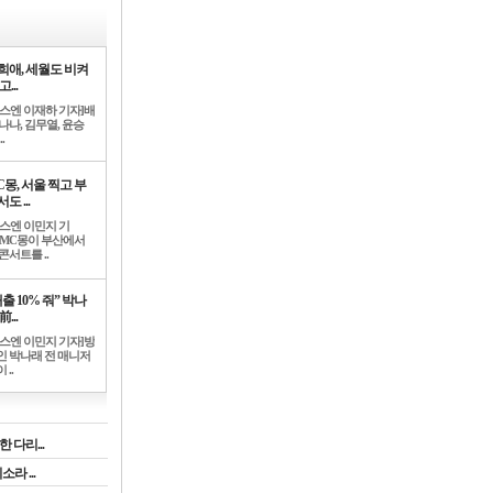
희애, 세월도 비켜
고...
뉴스엔 이재하 기자]배
나나, 김무열, 윤승
.
C몽, 서울 찍고 부
도 ...
뉴스엔 이민지 기
]MC몽이 부산에서
콘서트를 ..
출 10% 줘” 박나
前...
뉴스엔 이민지 기자]방
인 박나래 전 매니저
 ..
 다리...
라 ...