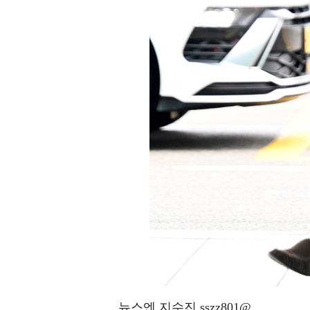
뉴스엔 지수진 sszz801@