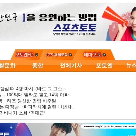
심 때 4병 마셔”(바로 그 고소...
…100억대 빌라도 팔고 14억 아파...
깜짝…리즈 갱신한 인형 비주얼
는 다정남‥파파라치에 걸린 11년차...
 비니키 소화 ‘역대급’