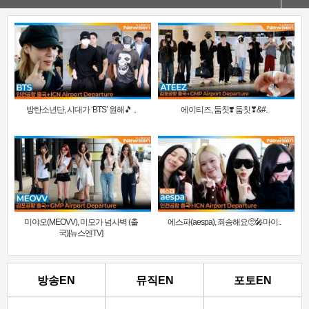
방탄소년단, 시대가 ‘BTS’ 원해🎵 ..
에이티즈, 둠칫❣️ 둠칫❣&#..
미야오(MEOVV), 미모가 넘사벽 (출
에스파(aespa), 죄송해요🥺🎤마이..
국)[뉴스엔TV]
방송EN
뮤직EN
포토EN