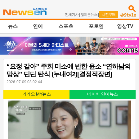
전체기사
|
많이본뉴스
|
사진구매
뉴스
연예
스포츠
포토엔
영상TV
“요정 같아” 주희 미소에 반한 윤소 “연하남의
망상” 딘딘 탄식 (누내여2)[결정적장면]
2026-07-09 08:02:44
카카오 MY뉴스
네이버 연예뉴스