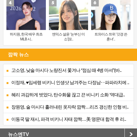
하지원, 한국 배우 최초
엔믹스 설윤 ‘눈부신 미
트와이스 쯔위 ‘갓경 쓴
MLB 시..
소’[포..
훈녀’..
깜짝 뉴스
고소영, 낮술 마시다 노량진서 쫓겨나 “점심 때 4병 마셔”(바..
이정재, ♥임세령 비키니 인생샷 남겨주는 다정남‥파파라치에 ..
혜리 과감하게 벗었다, 탄수화물 끊고 끈 비니키 소화 ‘역대급..
장원영, 술 마시다 흘러내린 옷자락 깜짝…리즈 갱신한 인형 비..
이동국 딸 재시, 파격 비키니 자태 깜짝…美 명문대 합격 후 리..
뉴스엔TV