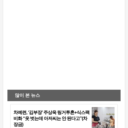
많이 본 뉴스
차예련, ‘김부장’ 주상욱 링거투혼+식스팩
비화 “옷 벗는데 아저씨는 안 된다고”(차
장금)