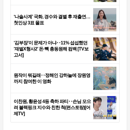
‘나솔사계’ 국화, 경수와 결별 후 재출연…
첫인상 3표 몰표
‘김부장’이 문제가 아냐‥11% 섭섭했던
‘재벌X형사2’ 돈·빽 총동원해 컴백 [TV보
고서]
원작이 뭐길래‥정해인 강하늘에 장원영
까지 참여한 이 영화
이찬원, 황윤성 4등 축하 파티‥손님 모으
려 블랙핑크 지수와 친한 척(편스토랑)[어
제TV]