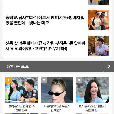
송혜교, 남사친과 데이트서 흰 티셔츠+청바지 입
었을 뿐인데…빛나는 미모
신동 살 너무 뺐나‥37㎏ 감량 부작용 “못 알아봐
서 요요 와야하나 고민”(전현무계획4)
많이 본 포토
트리플에스 김채연, 개
샤를리즈 테론, 독보적
트리플에스 김채연, 서
그맨 김규..
인 귀걸이..
울월드컵..