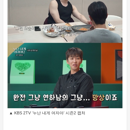
▲ KBS 2TV ‘누난 내게 여자야’ 시즌2 캡처