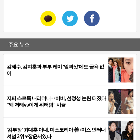
주요 뉴스
김혜수, 김지훈과 부부 케미 ‘얼빡샷’에도 굴욕 없
어
지퍼 스르륵 내리더니‥비비, 선정성 논란 터졌다
“왜 저래vs이게 워터밤” 시끌
‘김부장’ 최대훈 아내, 미스코리아 善+미스 인터내
셔널 3위 ♥장윤서였다