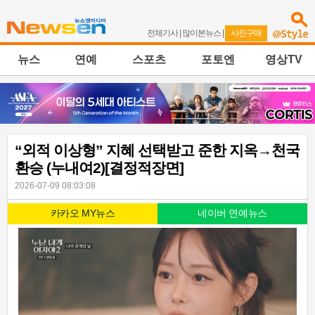
전체기사
|
많이본뉴스
|
사진구매
뉴스
연예
스포츠
포토엔
영상TV
“외적 이상형” 지혜 선택받고 준한 지옥→천국
환승 (누내여2)[결정적장면]
2026-07-09 08:03:08
카카오 MY뉴스
네이버 연예뉴스