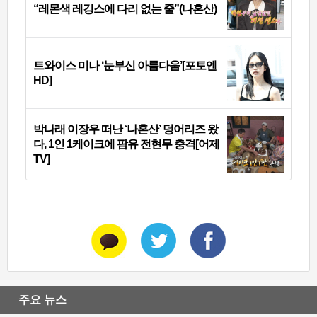
“레몬색 레깅스에 다리 없는 줄”(나혼산)
트와이스 미나 ‘눈부신 아름다움’[포토엔
HD]
박나래 이장우 떠난 ‘나혼산’ 덩어리즈 왔
다, 1인 1케이크에 팜유 전현무 충격[어제
TV]
주요 뉴스