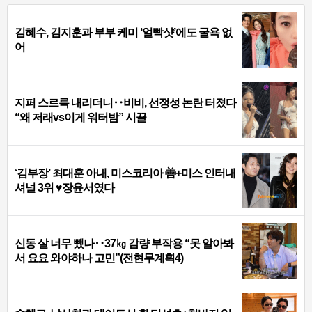
김혜수, 김지훈과 부부 케미 ‘얼빡샷’에도 굴욕 없
어
지퍼 스르륵 내리더니‥비비, 선정성 논란 터졌다
“왜 저래vs이게 워터밤” 시끌
‘김부장’ 최대훈 아내, 미스코리아 善+미스 인터내
셔널 3위 ♥장윤서였다
신동 살 너무 뺐나‥37㎏ 감량 부작용 “못 알아봐
서 요요 와야하나 고민”(전현무계획4)