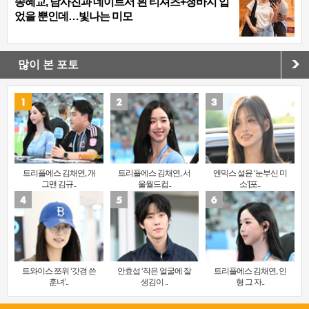
송혜교, 남사친과 데이트서 흰 티셔츠+청바지 입
었을 뿐인데…빛나는 미모
많이 본 포토
트리플에스 김채연, 개
트리플에스 김채연, 서
엔믹스 설윤 ‘눈부신 미
그맨 김규..
울월드컵..
소’[포..
트와이스 쯔위 ‘갓경 쓴
안효섭 ‘작은 얼굴에 잘
트리플에스 김채연, 인
훈녀’..
생김이 ..
형 그 자..