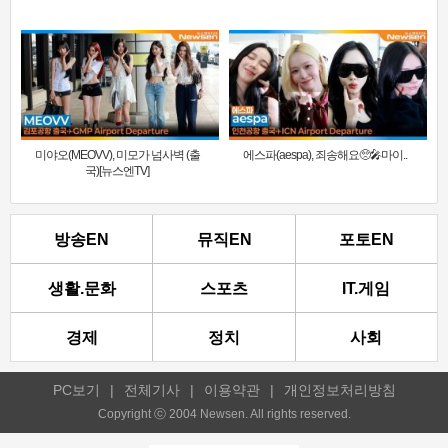
미야오(MEOVV), 미모가 넘사벽 (출
에스파(aespa), 죄송해요🥺🎤마이..
국)[뉴스엔TV]
방송EN
뮤직EN
포토EN
생활.문화
스포츠
IT.게임
경제
정치
사회
PC보기
|
전체기사
|
이용약관
|
개인정보처리방침
Copyright ⓒ 2004 Newsen. All rights reserved.