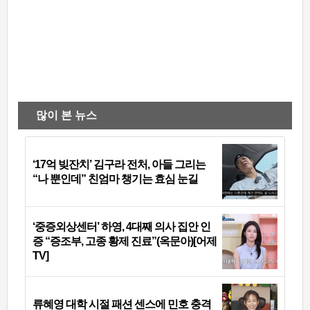
많이 본 뉴스
‘17억 빚잔치’ 김구라 전처, 아들 그리는
“나 뿐인데” 친엄마 챙기는 효심 눈길
‘중증외상센터’ 하영, 4대째 의사 집안 인
증 “증조부, 고종 황제 진료”(옥문아)[어제
TV]
류혜영 대학 시절 패션 센스에 민호 충격