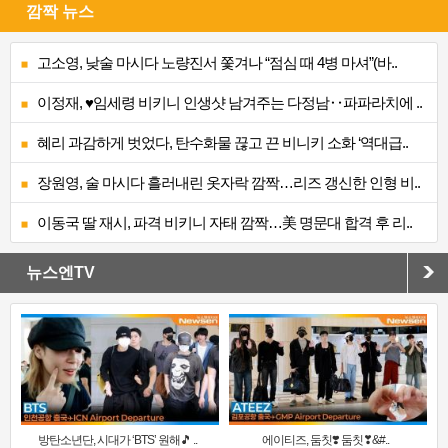
깜짝 뉴스
고소영, 낮술 마시다 노량진서 쫓겨나 “점심 때 4병 마셔”(바..
이정재, ♥임세령 비키니 인생샷 남겨주는 다정남‥파파라치에 ..
혜리 과감하게 벗었다, 탄수화물 끊고 끈 비니키 소화 ‘역대급..
장원영, 술 마시다 흘러내린 옷자락 깜짝…리즈 갱신한 인형 비..
이동국 딸 재시, 파격 비키니 자태 깜짝…美 명문대 합격 후 리..
뉴스엔TV
방탄소년단, 시대가 ‘BTS’ 원해🎵 ..
에이티즈, 둠칫❣️ 둠칫❣&#..