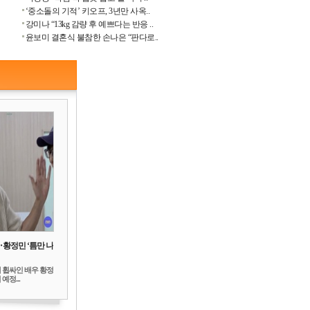
‘중소돌의 기적’ 키오프, 3년만 사옥..
강미나 “13kg 감량 후 예쁘다는 반응 ..
윤보미 결혼식 불참한 손나은 “판다로..
‥황정민 ‘틈만 나
 휩싸인 배우 황정
예정...