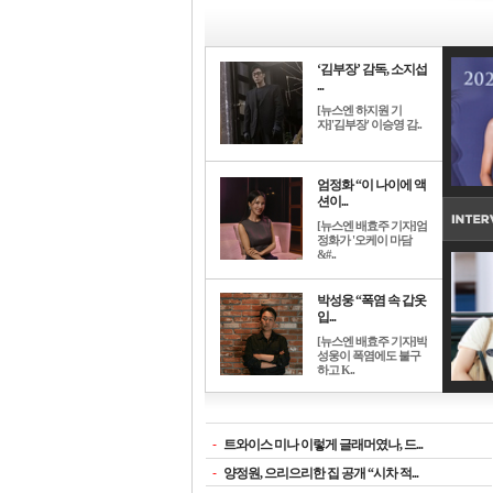
‘김부장’ 감독, 소지섭
...
[뉴스엔 하지원 기
자]'김부장' 이승영 감..
엄정화 “이 나이에 액
션이...
[뉴스엔 배효주 기자]엄
정화가 '오케이 마담
&#..
박성웅 “폭염 속 갑옷
입...
[뉴스엔 배효주 기자]박
성웅이 폭염에도 불구
하고 K..
-
트와이스 미나 이렇게 글래머였나, 드...
-
양정원, 으리으리한 집 공개 “시차 적...