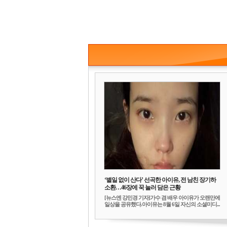
‘별일 없이 산다’ 선곡한 아이유, 전 남친 장기하
소환…46장에 꾹 눌러 담은 근황
[뉴스엔 강민경 기자]가수 겸 배우 아이유가 오랜만에
일상을 공유했다.아이유는 8월 6일 자신의 소셜미디...