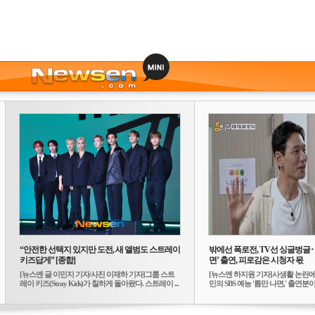
“안전한 선택지 있지만 도전, 새 앨범도 스트레이
밖에선 폭로전, TV선 싱글벙글
키즈답게” [종합]
면’ 출연, 피로감은 시청자 몫
[뉴스엔 글 이민지 기자/사진 이재하 기자]그룹 스트
[뉴스엔 하지원 기자]사생활 논란에
레이 키즈(Stray Kids)가 칠하게 돌아왔다. 스트레이 ...
민의 SBS 예능 '틈만 나면,' 출연분이 