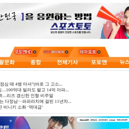
심 때 4병 마셔”(바로 그 고소...
…100억대 빌라도 팔고 14억 아파...
깜짝…리즈 갱신한 인형 비주얼
는 다정남‥파파라치에 걸린 11년차...
 비니키 소화 ‘역대급’