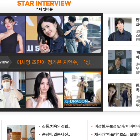
안
잘생
[
스
안효
‘
아? 
[
우
됐다
한
욕..
[
이
루언
-
김풍, 치욕의 전립...
-
이정현, 무보정 맞아? 어마어마한
-
손담비, 일본서 신...
-
채시라 “아프다” 호소→모델 이소