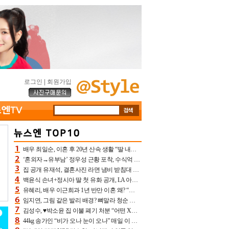
로그인
|
회원가입
배우 최일순, 이혼 후 20년 산속 생활 “딸 내가 버렸다고 원망‥맘 아파”(특종)[어제TV]
‘혼외자→유부남’ 정우성 근황 포착, 수식억 해킹 피해 후배 만났다 “존경하는”
집 공개 유재석, 결혼사진 라면 냄비 받침대 되고 분노‥가족사진도 피해(놀뭐)[어제TV]
백윤식 손녀+정시아 딸 첫 유화 공개, LA 아트쇼→서울국제조각페스타 작가다운 수준급 실력
유혜리, 배우 이근희과 1년 반만 이혼 왜? “식칼 꽂고 의자 던져” 충격 폭로(특종)[어제TV]
임지연, 그림 같은 발리 배경? 뼈말라 청순 비키니 핏에 상대 안 되네
김성수, ♥박소윤 집 이불 폐기 처분 “어떤 X이랑 썼을지 몰라” 질투(신랑수업2)[어제TV]
44kg 송가인 “비가 오나 눈이 오나” 매일 이 운동, 허벅지 근육량 상승+체지방 감소