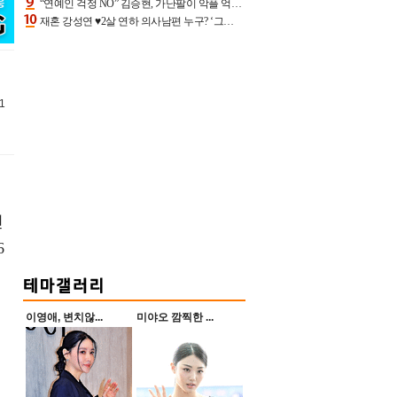
“연예인 걱정 NO” 김승현, 가난팔이 악플 억울할만‥아내+딸과 日 여행
재혼 강성연 ♥2살 연하 의사남편 누구? ‘그알’ 자문의에 훈남 비주얼 초엘리트 스펙 [종합]
1
인
6
이영애, 변치않...
미야오 깜찍한 ...