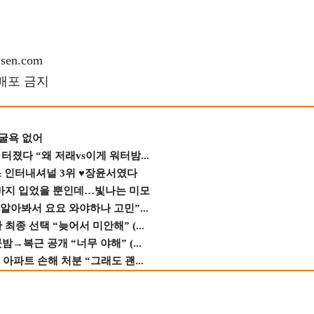
en.com
재배포 금지
 굴욕 없어
졌다 “왜 저래vs이게 워터밤...
스 인터내셔널 3위 ♥장윤서였다
바지 입었을 뿐인데…빛나는 미모
 알아봐서 요요 와야하나 고민”...
종 선택 “늦어서 미안해” (...
→복근 공개 “너무 야해” (...
 아파트 손해 처분 “그래도 괜...