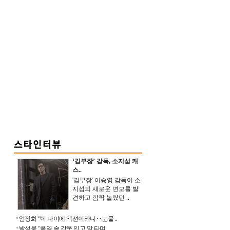
‘김부장’ 감독, 소지섭 캐
스..
'김부장' 이승영 감독이 소
지섭의 새로운 면모를 발
견하고 깜짝 놀랐던 ..
엄정화 “이 나이에 액션이라니‥눈물 ..
박성웅 “폭염 속 갑옷 입고 말 타며 ..