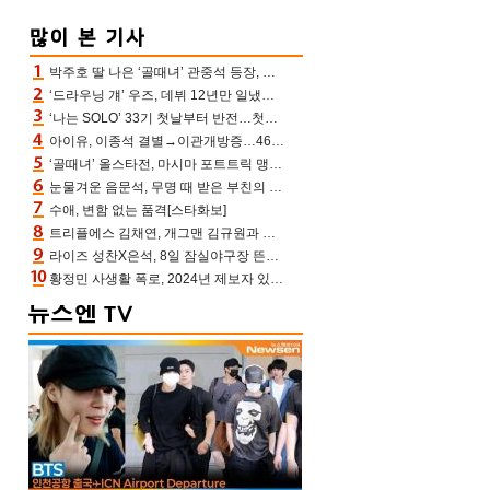
박주호 딸 나은 ‘골때녀’ 관중석 등장, 김민재 복제인간 보고 혼란 [결정적장면]
‘드라우닝 걔’ 우즈, 데뷔 12년만 일냈다…체조경기장 입성 확정
‘나는 SOLO’ 33기 첫날부터 반전…첫인상 0표 영호, 호감남 급부상
아이유, 이종석 결별→이관개방증…46장 꽉 채운 유애나 ♥ “열심히 사는 중”
‘골때녀’ 올스타전, 마시마 포트트릭 맹추격전 5:4 골 잔치 ‘짜릿’ [어제TV]
눈물겨운 음문석, 무명 때 받은 부친의 전재산→폐암 父 세상 떠나기 전 여행(유퀴즈)[어제TV]
수애, 변함 없는 품격[스타화보]
트리플에스 김채연, 개그맨 김규원과 함께 프리뷰쇼 진행 [포토엔HD]
라이즈 성찬X은석, 8일 잠실야구장 뜬다…시구 시타+특별공연까지
황정민 사생활 폭로, 2024년 제보자 있었나 “네가 회사에 전화했니” 녹취록 공개 파장