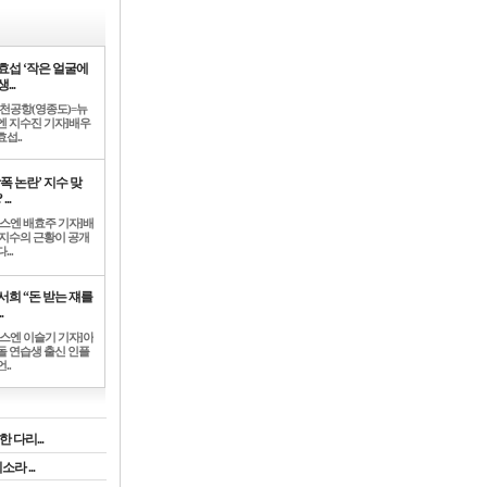
효섭 ‘작은 얼굴에
...
인천공항(영종도)=뉴
엔 지수진 기자]배우
섭..
학폭 논란’ 지수 맞
...
뉴스엔 배효주 기자]배
 지수의 근황이 공개
...
서희 “돈 받는 쟤를
.
뉴스엔 이슬기 기자]아
돌 연습생 출신 인플
..
 다리...
라 ...