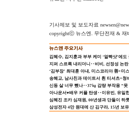
기사제보 및 보도자료 newsen@news
copyrightⓒ 뉴스엔. 무단전재 & 
김혜수, 김지훈과 부부 케미 ‘얼빡샷’에도
지퍼 스르륵 내리더니‥비비, 선정성 논란 터
‘김부장’ 최대훈 아내, 미스코리아 善+미
송혜교, 남사친과 데이트서 흰 티셔츠+청
신동 살 너무 뺐나‥37㎏ 감량 부작용 “못
아나운서♥배우 커플 탄생‥이유빈, 유일한 최
심혜진 조카 심재원, 00년생과 단둘이 하룻밤
삼성전자 4만 원대에 산 김구라, 15년 보유