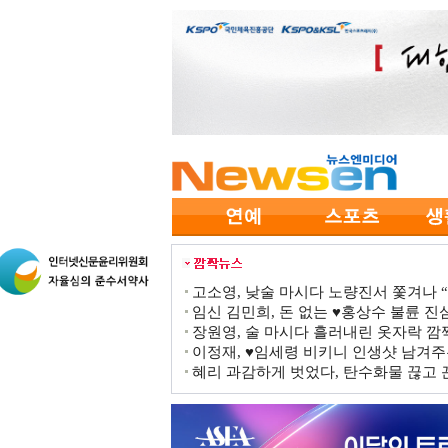
고소영, 낮술 마시다 노량진서 쫓겨나 “점
임신 김민희, 돈 없는 ♥홍상수 불륜 진심
장원영, 술 마시다 흘러내린 옷자락 
이정재, ♥임세령 비키니 인생샷 남겨주
혜리 과감하게 벗었다, 탄수화물 끊고 끈