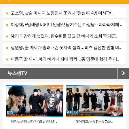
고소영, 낮술 마시다 노량진서 쫓겨나 “점심 때 4병 마셔”(바..
이정재, ♥임세령 비키니 인생샷 남겨주는 다정남‥파파라치에 ..
혜리 과감하게 벗었다, 탄수화물 끊고 끈 비니키 소화 ‘역대급..
장원영, 술 마시다 흘러내린 옷자락 깜짝…리즈 갱신한 인형 비..
이동국 딸 재시, 파격 비키니 자태 깜짝…美 명문대 합격 후 리..
뉴스엔TV
방탄소년단, 시대가 ‘BTS’ 원해🎵 ..
에이티즈, 둠칫❣️ 둠칫❣&#..