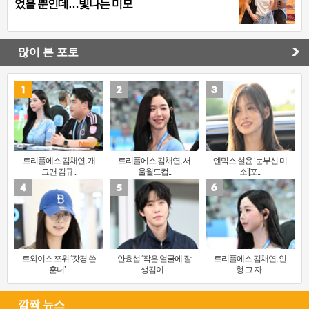
었을 뿐인데…빛나는 미모
많이 본 포토
트리플에스 김채연, 개
트리플에스 김채연, 서
엔믹스 설윤 ‘눈부신 미
그맨 김규..
울월드컵..
소’[포..
트와이스 쯔위 ‘갓경 쓴
안효섭 ‘작은 얼굴에 잘
트리플에스 김채연, 인
훈녀’..
생김이 ..
형 그 자..
깜짝 뉴스