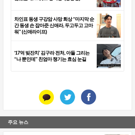
차인표 동생 구강암 사망 회상 “마지막 순
간 동생 손 잡아준 신애라, 두고두고 고마
워” (신애라이프)
‘17억 빚잔치’ 김구라 전처, 아들 그리는
“나 뿐인데” 친엄마 챙기는 효심 눈길
주요 뉴스