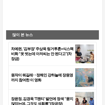
많이 본 뉴스
차예련, ‘김부장’ 주상욱 링거투혼+식스팩
비화 “옷 벗는데 아저씨는 안 된다고”(차
장금)
원작이 뭐길래‥정해인 강하늘에 장원영
까지 참여한 이 영화
장윤정, 김경욱 ‘T팬티’ 발언에 정색 “묻지
않았는데, 그것도 성희롱”(장공장)