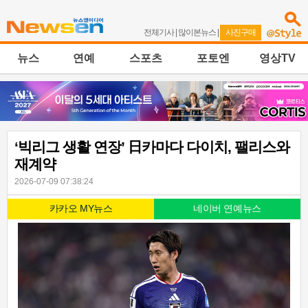
전체기사
|
많이본뉴스
|
사진구매
뉴스
연예
스포츠
포토엔
영상TV
‘빅리그 생활 연장’ 日카마다 다이치, 팰리스와
재계약
2026-07-09 07:38:24
카카오 MY뉴스
네이버 연예뉴스