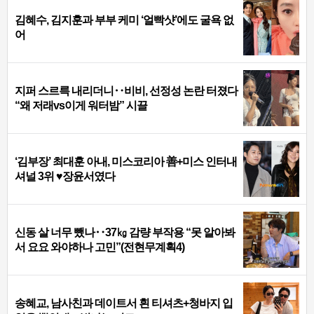
김혜수, 김지훈과 부부 케미 ‘얼빡샷’에도 굴욕 없
어
지퍼 스르륵 내리더니‥비비, 선정성 논란 터졌다
“왜 저래vs이게 워터밤” 시끌
‘김부장’ 최대훈 아내, 미스코리아 善+미스 인터내
셔널 3위 ♥장윤서였다
신동 살 너무 뺐나‥37㎏ 감량 부작용 “못 알아봐
서 요요 와야하나 고민”(전현무계획4)
송혜교, 남사친과 데이트서 흰 티셔츠+청바지 입