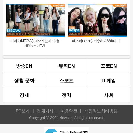
미야오(MEOVV), 미모가 넘사벽 (출
에스파(aespa), 죄송해요🥺🎤마이..
국)[뉴스엔TV]
방송EN
뮤직EN
포토EN
생활.문화
스포츠
IT.게임
경제
정치
사회
PC보기
|
전체기사
|
이용약관
|
개인정보처리방침
Copyright ⓒ 2004 Newsen. All rights reserved.