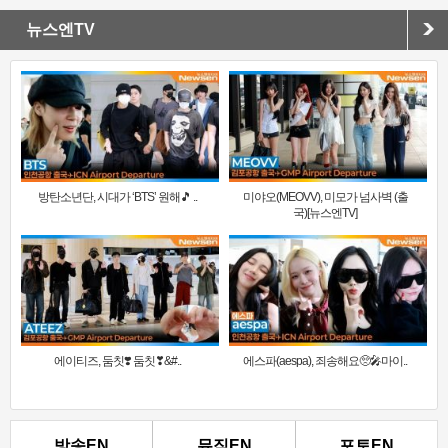
뉴스엔TV
방탄소년단, 시대가 ‘BTS’ 원해🎵 ..
미야오(MEOVV), 미모가 넘사벽 (출
국)[뉴스엔TV]
에이티즈, 둠칫❣️ 둠칫❣&#..
에스파(aespa), 죄송해요🥺🎤마이..
방송EN
뮤직EN
포토EN