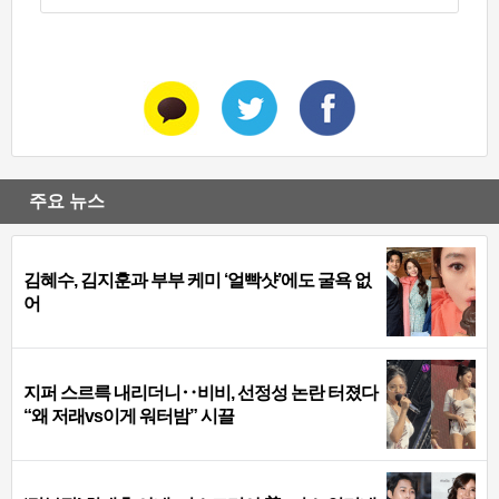
주요 뉴스
김혜수, 김지훈과 부부 케미 ‘얼빡샷’에도 굴욕 없
어
지퍼 스르륵 내리더니‥비비, 선정성 논란 터졌다
“왜 저래vs이게 워터밤” 시끌