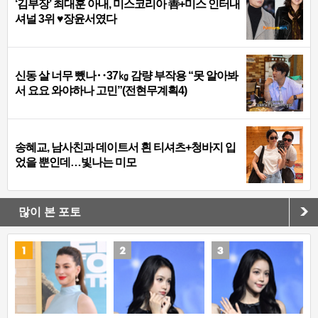
‘김부장’ 최대훈 아내, 미스코리아 善+미스 인터내
셔널 3위 ♥장윤서였다
신동 살 너무 뺐나‥37㎏ 감량 부작용 “못 알아봐
서 요요 와야하나 고민”(전현무계획4)
송혜교, 남사친과 데이트서 흰 티셔츠+청바지 입
었을 뿐인데…빛나는 미모
많이 본 포토