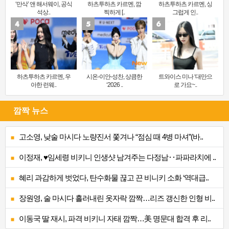
‘만삭’ 앤 해서웨이, 공식
하츠투하츠 카르멘, 깜
하츠투하츠 카르멘, 싱
석상..
찍하게 [..
그럽게 인..
하츠투하츠 카르멘, 우
시온-이안-성찬, 상큼한
트와이스 미나 ‘대만으
아한 런웨..
‘2026 ..
로 가요~..
깜짝 뉴스
고소영, 낮술 마시다 노량진서 쫓겨나 “점심 때 4병 마셔”(바..
이정재, ♥임세령 비키니 인생샷 남겨주는 다정남‥파파라치에 ..
혜리 과감하게 벗었다, 탄수화물 끊고 끈 비니키 소화 ‘역대급..
장원영, 술 마시다 흘러내린 옷자락 깜짝…리즈 갱신한 인형 비..
이동국 딸 재시, 파격 비키니 자태 깜짝…美 명문대 합격 후 리..