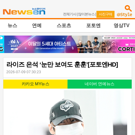
전체기사
|
많이본뉴스
|
사진구매
뉴스
연예
스포츠
포토엔
영상TV
라이즈 은석 ‘눈만 보여도 훈훈’[포토엔HD]
2026-07-09 07:30:23
카카오 MY뉴스
네이버 연예뉴스