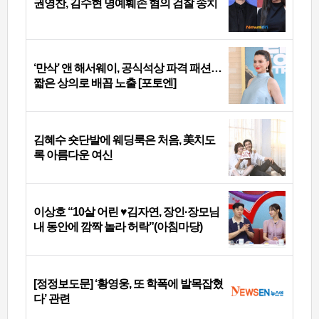
권영찬, 김수현 명예훼손 혐의 검찰 송치
‘만삭’ 앤 해서웨이, 공식석상 파격 패션…
짧은 상의로 배꼽 노출 [포토엔]
김혜수 숏단발에 웨딩룩은 처음, 美치도
록 아름다운 여신
이상호 “10살 어린 ♥김자연, 장인·장모님
내 동안에 깜짝 놀라 허락”(아침마당)
[정정보도문] ‘황영웅, 또 학폭에 발목잡혔
다’ 관련