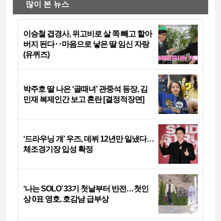
많이 본 뉴스
이승철 겹경사, 위고비로 살 쪽 빼고 할아
버지 된다‥마음으로 낳은 딸 임신 자랑
(유퀴즈)
박주호 딸 나은 ‘골때녀’ 관중석 등장, 김
민재 복제인간 보고 혼란 [결정적장면]
‘드라우닝 걔’ 우즈, 데뷔 12년만 일냈다…
체조경기장 입성 확정
‘나는 SOLO’ 33기 첫날부터 반전…첫인
상 0표 영호, 호감남 급부상