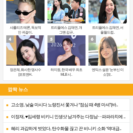
샤를리즈 테론, 독보적
트리플에스 김채연, 개
트리플에스 김채연, 서
인 귀걸이..
그맨 김규..
울월드컵..
정은채, 화사한 명사수
하지원, 한국 배우 최초
엔믹스 설윤 ‘눈부신 미
[포토엔H..
MLB 시..
소’[포..
깜짝 뉴스
고소영, 낮술 마시다 노량진서 쫓겨나 “점심 때 4병 마셔”(바..
이정재, ♥임세령 비키니 인생샷 남겨주는 다정남‥파파라치에 ..
혜리 과감하게 벗었다, 탄수화물 끊고 끈 비니키 소화 ‘역대급..