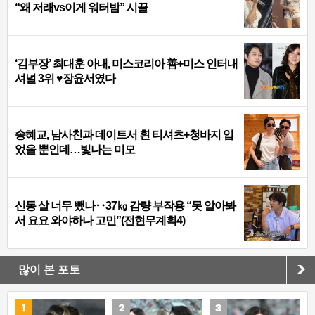
“왜 저래vs이게 워터밤” 시끌
‘김부장’ 최대훈 아내, 미스코리아 善+미스 인터내
셔널 3위 ♥장윤서였다
송혜교, 남사친과 데이트서 흰 티셔츠+청바지 입
었을 뿐인데…빛나는 미모
신동 살 너무 뺐나‥37㎏ 감량 부작용 “못 알아봐
서 요요 와야하나 고민”(전현무계획4)
많이 본 포토