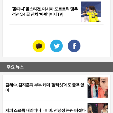
‘골때녀’ 올스타전, 마시마 포트트릭 맹추
격전 5:4 골 잔치 ‘짜릿’ [어제TV]
주요 뉴스
김혜수, 김지훈과 부부 케미 ‘얼빡샷’에도 굴욕 없
어
지퍼 스르륵 내리더니‥비비, 선정성 논란 터졌다