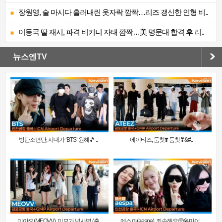
장원영, 술 마시다 흘러내린 옷자락 깜짝…리즈 갱신한 인형 비..
이동국 딸 재시, 파격 비키니 자태 깜짝…美 명문대 합격 후 리..
뉴스엔TV
방탄소년단, 시대가 ‘BTS’ 원해🎵 ..
에이티즈, 둠칫❣️ 둠칫❣&#..
미야오(MEOVV), 미모가 넘사벽 (출
에스파(aespa), 죄송해요🥺🎤마이..