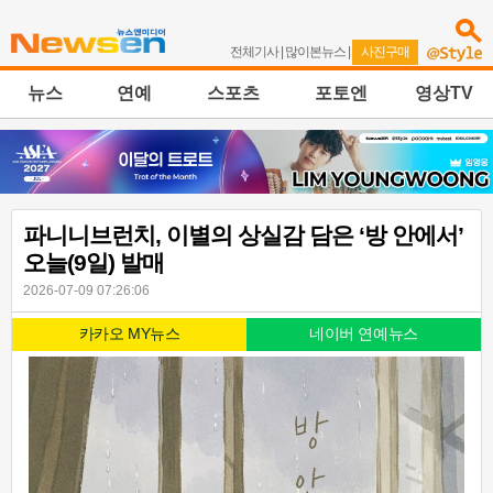
전체기사
|
많이본뉴스
|
사진구매
뉴스
연예
스포츠
포토엔
영상TV
파니니브런치, 이별의 상실감 담은 ‘방 안에서’
오늘(9일) 발매
2026-07-09 07:26:06
카카오 MY뉴스
네이버 연예뉴스