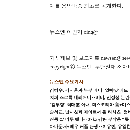
대를 음악방송 최초로 공개한다.
뉴스엔 이민지 oing@
기사제보 및 보도자료 newsen@news
copyrightⓒ 뉴스엔. 무단전재 & 
김혜수, 김지훈과 부부 케미 ‘얼빡샷’에도
지퍼 스르륵 내리더니‥비비, 선정성 논란 터
‘김부장’ 최대훈 아내, 미스코리아 善+미
송혜교, 남사친과 데이트서 흰 티셔츠+청
신동 살 너무 뺐나‥37㎏ 감량 부작용 “못
아나운서♥배우 커플 탄생‥이유빈, 유일한 최