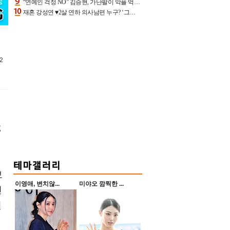
“연예인 걱정 NO” 김승현, 가난팔이 악플 억울할만‥아내+딸과 日 여행
재혼 강성연 ♥2살 연하 의사남편 누구? ‘그알’ 자문의에 훈남 비주얼 초엘리트 스펙 [종합]
2
E
보
이영애, 변치않...
미야오 깜찍한 ...
진
원