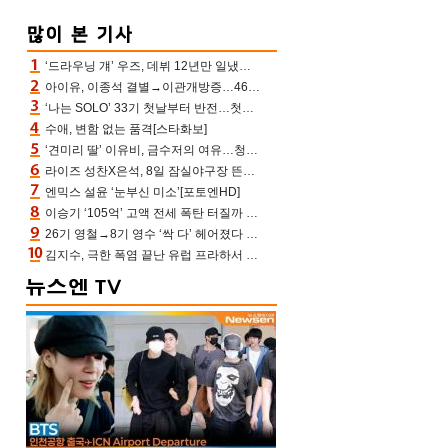
‘드라우닝 걔’ 우즈, 데뷔 12년만 일냈다…체조경기장 입성 확정
아이유, 이종석 결별→이관개방증…46장 꽉 채운 유애나 ♥ “열심히 사는 중”
‘나는 SOLO’ 33기 첫날부터 반전…첫인상 0표 영호, 호감남 급부상
수애, 변함 없는 품격[스타화보]
‘견미리 딸’ 이유비, 금수저의 여유…청순 미모에 반전 슬림 라인
라이즈 성찬X은석, 8일 잠실야구장 뜬다…시구 시타+특별공연까지
엔믹스 설윤 ‘눈부신 미소’[포토엔HD]
이승기 ‘105억’ 고액 전세 폭탄 터질까 “차가원 측이 돈 준다고, 약속 안 지키면 법적 조치”
26기 영철→8기 영수 ‘싹 다’ 헤어졌다 ‘나솔사계’ 충격의 현커 0쌍 (촌장TV)
김지수, 극한 폭염 끝난 유럽 프라하서 쾌적한 여름나기 “선풍기만으로 지내”