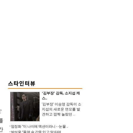
‘김부장’ 감독, 소지섭 캐
스..
'김부장' 이승영 감독이 소
지섭의 새로운 면모를 발
T
견하고 깜짝 놀랐던 ..
를
엄정화 “이 나이에 액션이라니‥눈물 ..
간
박성웅 “폭염 속 갑옷 입고 말 타며 ..