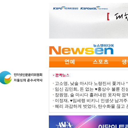
고소영, 낮술 마시다 노량진서 쫓겨나 “점
임신 김민희, 돈 없는 ♥홍상수 불륜 진심
장원영, 술 마시다 흘러내린 옷자락 
이정재, ♥임세령 비키니 인생샷 남겨주
혜리 과감하게 벗었다, 탄수화물 끊고 끈