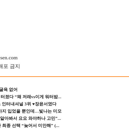
en.com
재배포 금지
 굴욕 없어
졌다 “왜 저래vs이게 워터밤...
스 인터내셔널 3위 ♥장윤서였다
바지 입었을 뿐인데…빛나는 미모
 알아봐서 요요 와야하나 고민”...
종 선택 “늦어서 미안해” (...