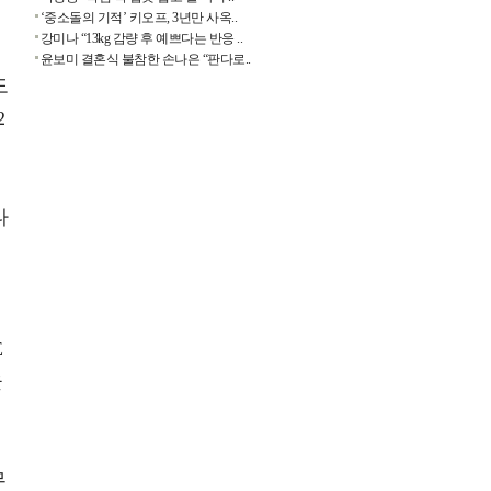
‘중소돌의 기적’ 키오프, 3년만 사옥..
강미나 “13kg 감량 후 예쁘다는 반응 ..
윤보미 결혼식 불참한 손나은 “판다로..
도
2
타
입
E
을
무