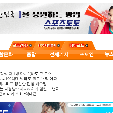
심 때 4병 마셔”(바로 그 고소...
…100억대 빌라도 팔고 14억 아파...
깜짝…리즈 갱신한 인형 비주얼
는 다정남‥파파라치에 걸린 11년차...
 비니키 소화 ‘역대급’