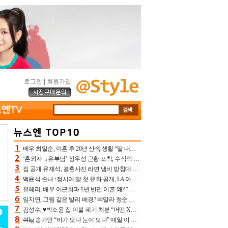
로그인
|
회원가입
배우 최일순, 이혼 후 20년 산속 생활 “딸 내가 버렸다고 원망‥맘 아파”(특종)[어제TV]
‘혼외자→유부남’ 정우성 근황 포착, 수식억 해킹 피해 후배 만났다 “존경하는”
집 공개 유재석, 결혼사진 라면 냄비 받침대 되고 분노‥가족사진도 피해(놀뭐)[어제TV]
백윤식 손녀+정시아 딸 첫 유화 공개, LA 아트쇼→서울국제조각페스타 작가다운 수준급 실력
유혜리, 배우 이근희과 1년 반만 이혼 왜? “식칼 꽂고 의자 던져” 충격 폭로(특종)[어제TV]
임지연, 그림 같은 발리 배경? 뼈말라 청순 비키니 핏에 상대 안 되네
김성수, ♥박소윤 집 이불 폐기 처분 “어떤 X이랑 썼을지 몰라” 질투(신랑수업2)[어제TV]
44kg 송가인 “비가 오나 눈이 오나” 매일 이 운동, 허벅지 근육량 상승+체지방 감소