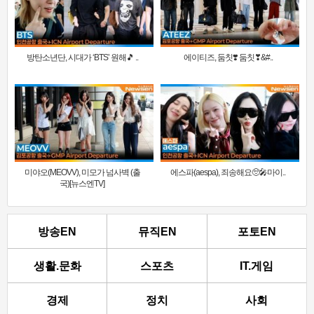
방탄소년단, 시대가 ‘BTS’ 원해🎵 ..
에이티즈, 둠칫❣️ 둠칫❣&#..
미야오(MEOVV), 미모가 넘사벽 (출
에스파(aespa), 죄송해요🥺🎤마이..
국)[뉴스엔TV]
방송EN
뮤직EN
포토EN
생활.문화
스포츠
IT.게임
경제
정치
사회