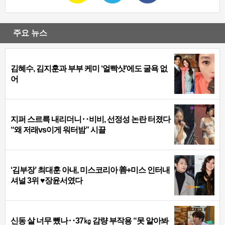
주요 뉴스
김혜수, 김지훈과 부부 케미 ‘얼빡샷’에도 굴욕 없
어
지퍼 스르륵 내리더니‥비비, 선정성 논란 터졌다
“왜 저래vs이게 워터밤” 시끌
‘김부장’ 최대훈 아내, 미스코리아 善+미스 인터내
셔널 3위 ♥장윤서였다
신동 살 너무 뺐나‥37㎏ 감량 부작용 “못 알아봐