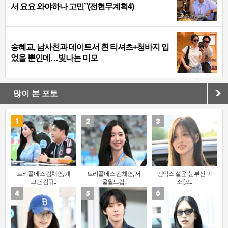
서 요요 와야하나 고민”(전현무계획4)
송혜교, 남사친과 데이트서 흰 티셔츠+청바지 입
었을 뿐인데…빛나는 미모
많이 본 포토
트리플에스 김채연, 개
트리플에스 김채연, 서
엔믹스 설윤 ‘눈부신 미
그맨 김규..
울월드컵..
소’[포..