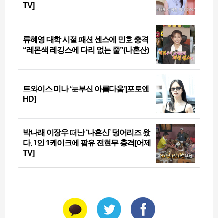
TV]
류혜영 대학 시절 패션 센스에 민호 충격
“레몬색 레깅스에 다리 없는 줄”(나혼산)
트와이스 미나 ‘눈부신 아름다움’[포토엔
HD]
박나래 이장우 떠난 ‘나혼산’ 덩어리즈 왔
다, 1인 1케이크에 팜유 전현무 충격[어제
TV]