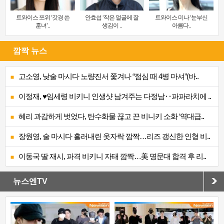
트와이스 쯔위 ‘갓경 쓴
안효섭 ‘작은 얼굴에 잘
트와이스 미나 ‘눈부신
훈녀’..
생김이 ..
아름다..
깜짝 뉴스
고소영, 낮술 마시다 노량진서 쫓겨나 “점심 때 4병 마셔”(바..
이정재, ♥임세령 비키니 인생샷 남겨주는 다정남‥파파라치에 ..
혜리 과감하게 벗었다, 탄수화물 끊고 끈 비니키 소화 ‘역대급..
장원영, 술 마시다 흘러내린 옷자락 깜짝…리즈 갱신한 인형 비..
이동국 딸 재시, 파격 비키니 자태 깜짝…美 명문대 합격 후 리..
뉴스엔TV