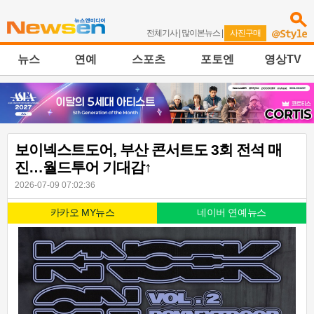
전체기사
|
많이본뉴스
|
사진구매
뉴스
연예
스포츠
포토엔
영상TV
보이넥스트도어, 부산 콘서트도 3회 전석 매
진…월드투어 기대감↑
2026-07-09 07:02:36
카카오 MY뉴스
네이버 연예뉴스