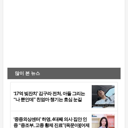
많이 본 뉴스
‘17억 빚잔치’ 김구라 전처, 아들 그리는
“나 뿐인데” 친엄마 챙기는 효심 눈길
‘중증외상센터’ 하영, 4대째 의사 집안 인
증 “증조부, 고종 황제 진료”(옥문아)[어제