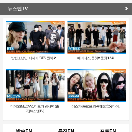
뉴스엔TV
방탄소년단, 시대가 ‘BTS’ 원해🎵 ..
에이티즈, 둠칫❣️ 둠칫❣&#..
미야오(MEOVV), 미모가 넘사벽 (출
에스파(aespa), 죄송해요🥺🎤마이..
국)[뉴스엔TV]
방송EN
뮤직EN
포토EN