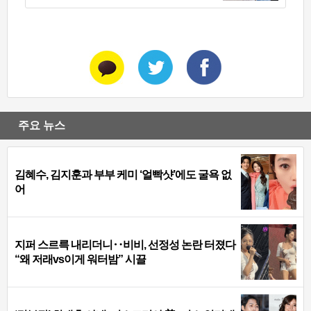
주요 뉴스
김혜수, 김지훈과 부부 케미 ‘얼빡샷’에도 굴욕 없
어
지퍼 스르륵 내리더니‥비비, 선정성 논란 터졌다
“왜 저래vs이게 워터밤” 시끌