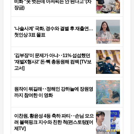
비화 “옷 벗는데 아저씨는 안 된다고”(차
장금)
‘나솔사계’ 국화, 경수와 결별 후 재출연…
첫인상 3표 몰표
‘김부장’이 문제가 아냐‥11% 섭섭했던
‘재벌X형사2’ 돈·빽 총동원해 컴백 [TV보
고서]
원작이 뭐길래‥정해인 강하늘에 장원영
까지 참여한 이 영화
이찬원, 황윤성 4등 축하 파티‥손님 모으
려 블랙핑크 지수와 친한 척(편스토랑)[어
제TV]