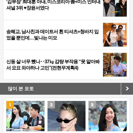
‘김부장’ 최대훈 아내, 미스코리아 善+미스 인터내
셔널 3위 ♥장윤서였다
송혜교, 남사친과 데이트서 흰 티셔츠+청바지 입
었을 뿐인데…빛나는 미모
신동 살 너무 뺐나‥37㎏ 감량 부작용 “못 알아봐
서 요요 와야하나 고민”(전현무계획4)
많이 본 포토