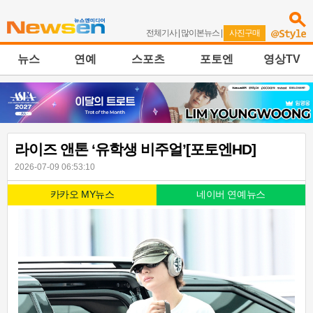
전체기사
|
많이본뉴스
|
사진구매
뉴스
연예
스포츠
포토엔
영상TV
라이즈 앤톤 ‘유학생 비주얼’[포토엔HD]
2026-07-09 06:53:10
카카오 MY뉴스
네이버 연예뉴스