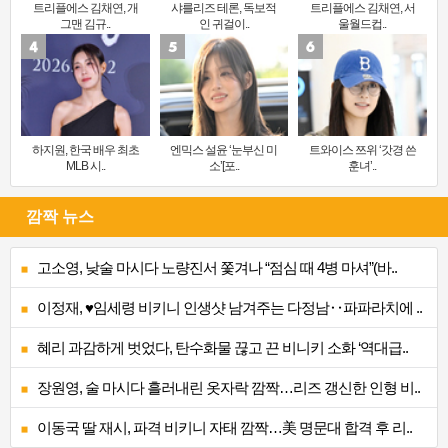
트리플에스 김채연, 개
샤를리즈 테론, 독보적
트리플에스 김채연, 서
그맨 김규..
인 귀걸이..
울월드컵..
하지원, 한국 배우 최초
엔믹스 설윤 ‘눈부신 미
트와이스 쯔위 ‘갓경 쓴
MLB 시..
소’[포..
훈녀’..
깜짝 뉴스
고소영, 낮술 마시다 노량진서 쫓겨나 “점심 때 4병 마셔”(바..
이정재, ♥임세령 비키니 인생샷 남겨주는 다정남‥파파라치에 ..
혜리 과감하게 벗었다, 탄수화물 끊고 끈 비니키 소화 ‘역대급..
장원영, 술 마시다 흘러내린 옷자락 깜짝…리즈 갱신한 인형 비..
이동국 딸 재시, 파격 비키니 자태 깜짝…美 명문대 합격 후 리..