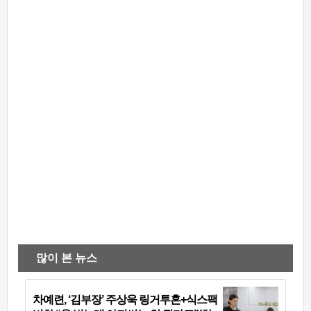
많이 본 뉴스
차예련, ‘김부장’ 주상욱 링거투혼+식스팩