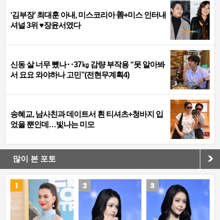
‘김부장’ 최대훈 아내, 미스코리아 善+미스 인터내
셔널 3위 ♥장윤서였다
신동 살 너무 뺐나‥37㎏ 감량 부작용 “못 알아봐
서 요요 와야하나 고민”(전현무계획4)
송혜교, 남사친과 데이트서 흰 티셔츠+청바지 입
었을 뿐인데…빛나는 미모
많이 본 포토