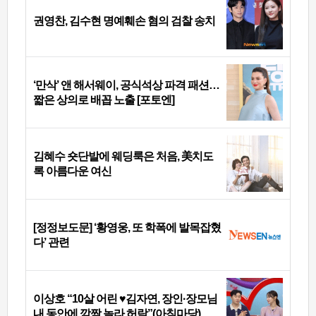
권영찬, 김수현 명예훼손 혐의 검찰 송치
‘만삭’ 앤 해서웨이, 공식석상 파격 패션…
짧은 상의로 배꼽 노출 [포토엔]
김혜수 숏단발에 웨딩룩은 처음, 美치도
록 아름다운 여신
[정정보도문] ‘황영웅, 또 학폭에 발목잡혔
다’ 관련
이상호 “10살 어린 ♥김자연, 장인·장모님
내 동안에 깜짝 놀라 허락”(아침마당)