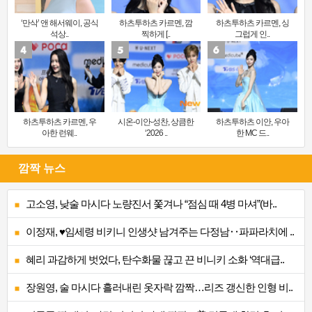
‘만삭’ 앤 해서웨이, 공식
하츠투하츠 카르멘, 깜
하츠투하츠 카르멘, 싱
석상..
찍하게 [..
그럽게 인..
하츠투하츠 카르멘, 우
시온-이안-성찬, 상큼한
하츠투하츠 이안, 우아
아한 런웨..
‘2026 ..
한 MC 드..
깜짝 뉴스
고소영, 낮술 마시다 노량진서 쫓겨나 “점심 때 4병 마셔”(바..
이정재, ♥임세령 비키니 인생샷 남겨주는 다정남‥파파라치에 ..
혜리 과감하게 벗었다, 탄수화물 끊고 끈 비니키 소화 ‘역대급..
장원영, 술 마시다 흘러내린 옷자락 깜짝…리즈 갱신한 인형 비..