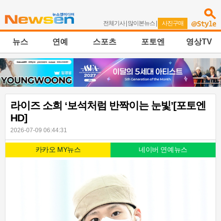
전체기사
|
많이본뉴스
|
사진구매
뉴스
연예
스포츠
포토엔
영상TV
라이즈 소희 ‘보석처럼 반짝이는 눈빛’[포토엔
HD]
2026-07-09 06:44:31
카카오 MY뉴스
네이버 연예뉴스