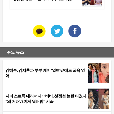
주요 뉴스
김혜수, 김지훈과 부부 케미 ‘얼빡샷’에도 굴욕 없
어
지퍼 스르륵 내리더니‥비비, 선정성 논란 터졌다
“왜 저래vs이게 워터밤” 시끌