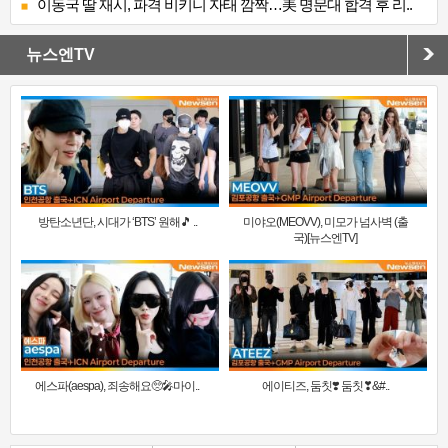
이동국 딸 재시, 파격 비키니 자태 깜짝…美 명문대 합격 후 리..
뉴스엔TV
방탄소년단, 시대가 ‘BTS’ 원해🎵 ..
미야오(MEOVV), 미모가 넘사벽 (출
국)[뉴스엔TV]
에스파(aespa), 죄송해요🥺🎤마이..
에이티즈, 둠칫❣️ 둠칫❣&#..