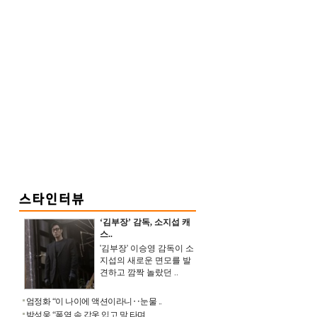
‘김부장’ 감독, 소지섭 캐
스..
'김부장' 이승영 감독이 소
지섭의 새로운 면모를 발
견하고 깜짝 놀랐던 ..
엄정화 “이 나이에 액션이라니‥눈물 ..
박성웅 “폭염 속 갑옷 입고 말 타며 ..