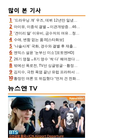
‘드라우닝 걔’ 우즈, 데뷔 12년만 일냈다…체조경기장 입성 확정
아이유, 이종석 결별→이관개방증…46장 꽉 채운 유애나 ♥ “열심히 사는 중”
‘견미리 딸’ 이유비, 금수저의 여유…청순 미모에 반전 슬림 라인
수애, 변함 없는 품격[스타화보]
‘나솔사계’ 국화, 경수와 결별 후 재출연…첫인상 3표 몰표
엔믹스 설윤 ‘눈부신 미소’[포토엔HD]
26기 영철→8기 영수 ‘싹 다’ 헤어졌다 ‘나솔사계’ 충격의 현커 0쌍 (촌장TV)
밖에선 폭로전, TV선 싱글벙글‥황정민 ‘틈만 나면’ 출연, 피로감은 시청자 몫
김지수, 극한 폭염 끝난 유럽 프라하서 쾌적한 여름나기 “선풍기만으로 지내”
황정민 여론 또 뒤집혔다 “먼저 건 전화 62통, 그만 연락해” vs 女팬 “녹취 다 올려” 진흙탕 싸움