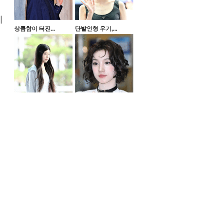
영
지
상큼함이 터진...
단발인형 우기,...