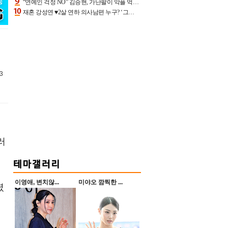
“연예인 걱정 NO” 김승현, 가난팔이 악플 억울할만‥아내+딸과 日 여행
재혼 강성연 ♥2살 연하 의사남편 누구? ‘그알’ 자문의에 훈남 비주얼 초엘리트 스펙 [종합]
3
러
이영애, 변치않...
미야오 깜찍한 ...
렸