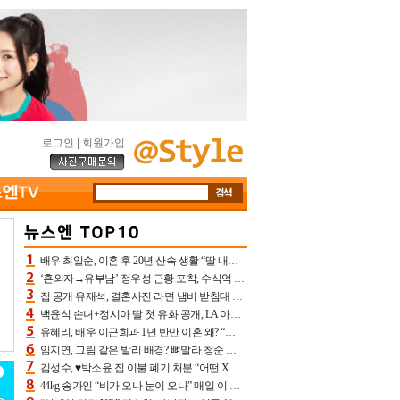
로그인
|
회원가입
배우 최일순, 이혼 후 20년 산속 생활 “딸 내가 버렸다고 원망‥맘 아파”(특종)[어제TV]
‘혼외자→유부남’ 정우성 근황 포착, 수식억 해킹 피해 후배 만났다 “존경하는”
집 공개 유재석, 결혼사진 라면 냄비 받침대 되고 분노‥가족사진도 피해(놀뭐)[어제TV]
백윤식 손녀+정시아 딸 첫 유화 공개, LA 아트쇼→서울국제조각페스타 작가다운 수준급 실력
유혜리, 배우 이근희과 1년 반만 이혼 왜? “식칼 꽂고 의자 던져” 충격 폭로(특종)[어제TV]
임지연, 그림 같은 발리 배경? 뼈말라 청순 비키니 핏에 상대 안 되네
김성수, ♥박소윤 집 이불 폐기 처분 “어떤 X이랑 썼을지 몰라” 질투(신랑수업2)[어제TV]
44kg 송가인 “비가 오나 눈이 오나” 매일 이 운동, 허벅지 근육량 상승+체지방 감소