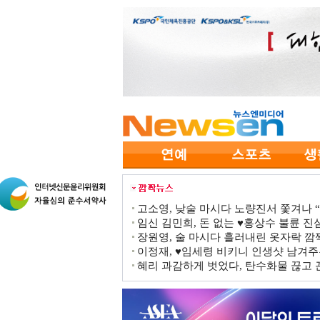
고소영, 낮술 마시다 노량진서 쫓겨나 “점
임신 김민희, 돈 없는 ♥홍상수 불륜 진심
장원영, 술 마시다 흘러내린 옷자락 
이정재, ♥임세령 비키니 인생샷 남겨주
혜리 과감하게 벗었다, 탄수화물 끊고 끈