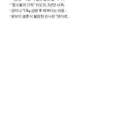
‘중소돌의 기적’ 키오프, 3년만 사옥..
강미나 “13kg 감량 후 예쁘다는 반응 ..
윤보미 결혼식 불참한 손나은 “판다로..