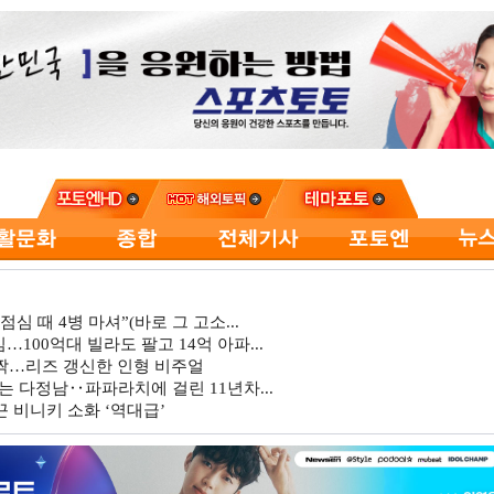
심 때 4병 마셔”(바로 그 고소...
…100억대 빌라도 팔고 14억 아파...
깜짝…리즈 갱신한 인형 비주얼
는 다정남‥파파라치에 걸린 11년차...
 비니키 소화 ‘역대급’