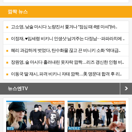
깜짝 뉴스
고소영, 낮술 마시다 노량진서 쫓겨나 “점심 때 4병 마셔”(바..
이정재, ♥임세령 비키니 인생샷 남겨주는 다정남‥파파라치에 ..
혜리 과감하게 벗었다, 탄수화물 끊고 끈 비니키 소화 ‘역대급..
장원영, 술 마시다 흘러내린 옷자락 깜짝…리즈 갱신한 인형 비..
이동국 딸 재시, 파격 비키니 자태 깜짝…美 명문대 합격 후 리..
뉴스엔TV