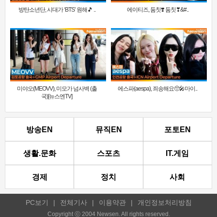
방탄소년단, 시대가 ‘BTS’ 원해🎵 ..
에이티즈, 둠칫❣️ 둠칫❣&#..
미야오(MEOVV), 미모가 넘사벽 (출
에스파(aespa), 죄송해요🥺🎤마이..
국)[뉴스엔TV]
방송EN
뮤직EN
포토EN
생활.문화
스포츠
IT.게임
경제
정치
사회
PC보기
|
전체기사
|
이용약관
|
개인정보처리방침
Copyright ⓒ 2004 Newsen. All rights reserved.