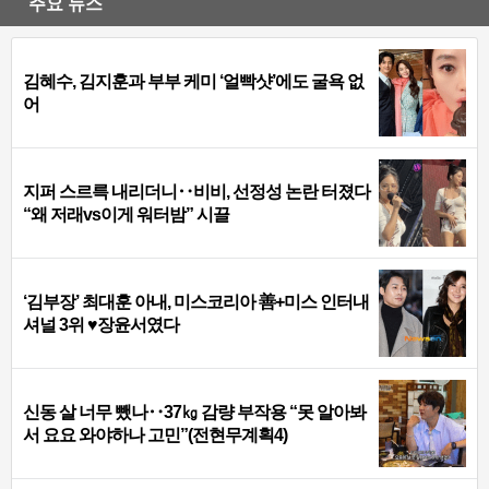
주요 뉴스
김혜수, 김지훈과 부부 케미 ‘얼빡샷’에도 굴욕 없
어
지퍼 스르륵 내리더니‥비비, 선정성 논란 터졌다
“왜 저래vs이게 워터밤” 시끌
‘김부장’ 최대훈 아내, 미스코리아 善+미스 인터내
셔널 3위 ♥장윤서였다
신동 살 너무 뺐나‥37㎏ 감량 부작용 “못 알아봐
서 요요 와야하나 고민”(전현무계획4)