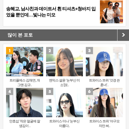
송혜교, 남사친과 데이트서 흰 티셔츠+청바지 입
었을 뿐인데…빛나는 미모
많이 본 포토
트리플에스 김채연, 개
엔믹스 설윤 ‘눈부신 미
트와이스 쯔위 ‘갓경 쓴
그맨 김규..
소’[포..
훈녀’..
안효섭 ‘작은 얼굴에 잘
트와이스 미나 ‘눈부신
트와이스 쯔위 ‘야구모
생김이 ..
아름다..
자만 써..