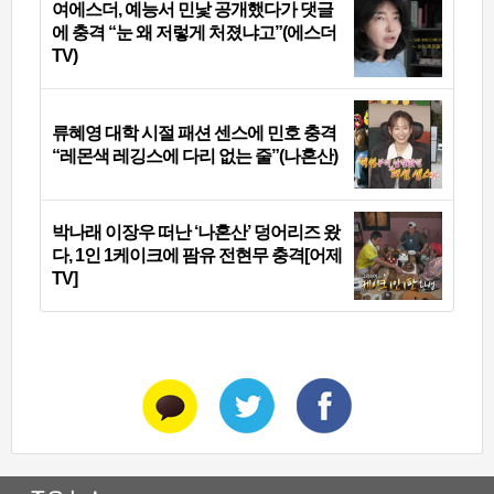
여에스더, 예능서 민낯 공개했다가 댓글
에 충격 “눈 왜 저렇게 처졌냐고”(에스더
TV)
류혜영 대학 시절 패션 센스에 민호 충격
“레몬색 레깅스에 다리 없는 줄”(나혼산)
박나래 이장우 떠난 ‘나혼산’ 덩어리즈 왔
다, 1인 1케이크에 팜유 전현무 충격[어제
TV]