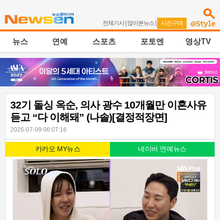
전체기사
|
많이본뉴스
|
사진구매
뉴스
연예
스포츠
포토엔
영상TV
32기 돌싱 옥순, 의사 광수 10개월만 이혼사유
듣고 “다 이해돼” (나솔)[결정적장면]
2026-07-09 06:07:16
카카오 MY뉴스
네이버 연예뉴스