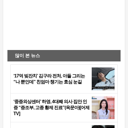
많이 본 뉴스
‘17억 빚잔치’ 김구라 전처, 아들 그리는
“나 뿐인데” 친엄마 챙기는 효심 눈길
‘중증외상센터’ 하영, 4대째 의사 집안 인
증 “증조부, 고종 황제 진료”(옥문아)[어제
TV]