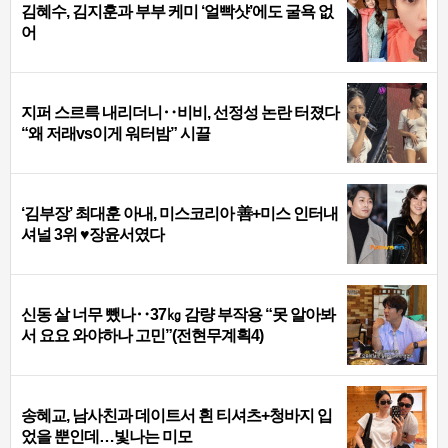
김혜수, 김지훈과 부부 케미 ‘얼빡샷’에도 굴욕 없
어
지퍼 스르륵 내리더니‥비비, 선정성 논란 터졌다
“왜 저래vs이게 워터밤” 시끌
‘김부장’ 최대훈 아내, 미스코리아 善+미스 인터내
셔널 3위 ♥장윤서였다
신동 살 너무 뺐나‥37㎏ 감량 부작용 “못 알아봐
서 요요 와야하나 고민”(전현무계획4)
송혜교, 남사친과 데이트서 흰 티셔츠+청바지 입
었을 뿐인데…빛나는 미모