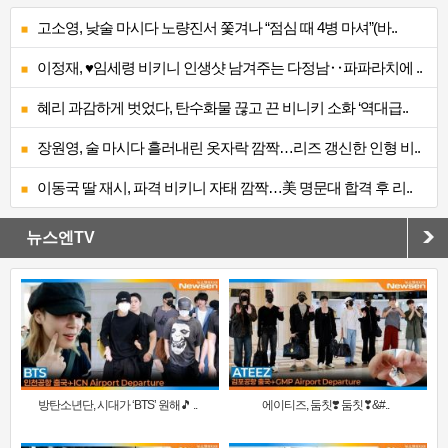
고소영, 낮술 마시다 노량진서 쫓겨나 “점심 때 4병 마셔”(바..
이정재, ♥임세령 비키니 인생샷 남겨주는 다정남‥파파라치에 ..
혜리 과감하게 벗었다, 탄수화물 끊고 끈 비니키 소화 ‘역대급..
장원영, 술 마시다 흘러내린 옷자락 깜짝…리즈 갱신한 인형 비..
이동국 딸 재시, 파격 비키니 자태 깜짝…美 명문대 합격 후 리..
뉴스엔TV
방탄소년단, 시대가 ‘BTS’ 원해🎵 ..
에이티즈, 둠칫❣️ 둠칫❣&#..