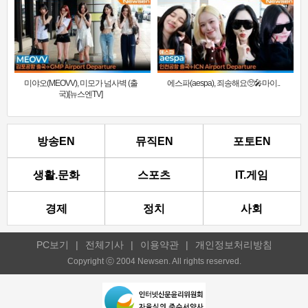
미야오(MEOVV), 미모가 넘사벽 (출
에스파(aespa), 죄송해요🥺🎤마이..
국)[뉴스엔TV]
방송EN
뮤직EN
포토EN
생활.문화
스포츠
IT.게임
경제
정치
사회
PC보기
|
전체기사
|
이용약관
|
개인정보처리방침
Copyright ⓒ 2004 Newsen. All rights reserved.