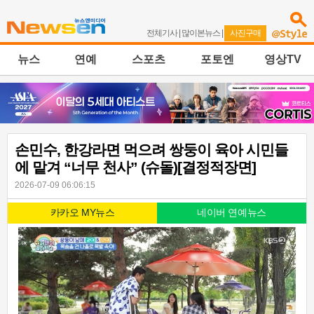
전체기사
|
많이본뉴스
|
사진구매
뉴스
연예
스포츠
포토엔
영상TV
손민수, 한강라면 먹으려 쌍둥이 육아 시민들
에 맡겨 “너무 천사” (슈돌)[결정적장면]
2026-07-09 06:06:15
카카오 MY뉴스
네이버 연예뉴스