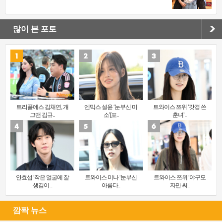
많이 본 포토
트리플에스 김채연, 개
엔믹스 설윤 ‘눈부신 미
트와이스 쯔위 ‘갓경 쓴
그맨 김규..
소’[포..
훈녀’..
안효섭 ‘작은 얼굴에 잘
트와이스 미나 ‘눈부신
트와이스 쯔위 ‘야구모
생김이 ..
아름다..
자만 써..
깜짝 뉴스