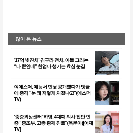
많이 본 뉴스
‘17억 빚잔치’ 김구라 전처, 아들 그리는
“나 뿐인데” 친엄마 챙기는 효심 눈길
여에스더, 예능서 민낯 공개했다가 댓글
에 충격 “눈 왜 저렇게 처졌냐고”(에스더
TV)
‘중증외상센터’ 하영, 4대째 의사 집안 인
증 “증조부, 고종 황제 진료”(옥문아)[어제
TV]