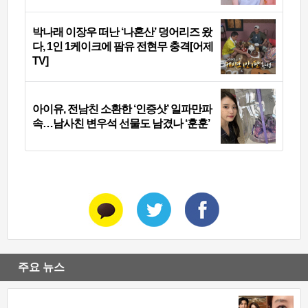
박나래 이장우 떠난 ‘나혼산’ 덩어리즈 왔
다, 1인 1케이크에 팜유 전현무 충격[어제
TV]
아이유, 전남친 소환한 ‘인증샷’ 일파만파
속…남사친 변우석 선물도 남겼나 ‘훈훈’
주요 뉴스