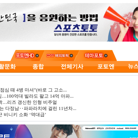
심 때 4병 마셔”(바로 그 고소...
…100억대 빌라도 팔고 14억 아파...
깜짝…리즈 갱신한 인형 비주얼
는 다정남‥파파라치에 걸린 11년차...
 비니키 소화 ‘역대급’