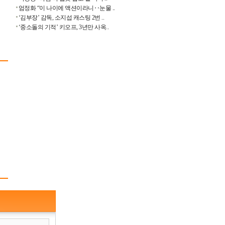
엄정화 “이 나이에 액션이라니‥눈물 ..
‘김부장’ 감독, 소지섭 캐스팅 2번 ..
‘중소돌의 기적’ 키오프, 3년만 사옥..