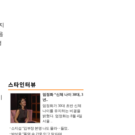
지
음
평
.
엄정화 “신체 나이 30대, 3
기
년..
엄정화가 30대 초반 신체
나이를 유지하는 비결을
밝혔다. 엄정화는 8월 4일
서울 ..
소지섭 “김부장 본명 나도 몰라‥들었..
박성웅 “폭염 속 갑옷 입고 말 타며 ..