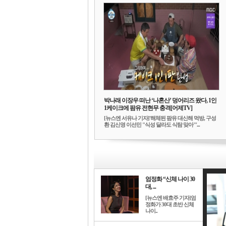
박나래 이장우 떠난 ‘나혼산’ 덩어리즈 왔다, 1인
1케이크에 팜유 전현무 충격[어제TV]
[뉴스엔 서유나 기자]'해체된 팜유 대신해 먹방, 구성
환 김신영 이선민 "식성 달라도 식탐 맞아"'...
엄정화 “신체 나이 30
대, ...
[뉴스엔 배효주 기자]엄
정화가 30대 초반 신체
나이..