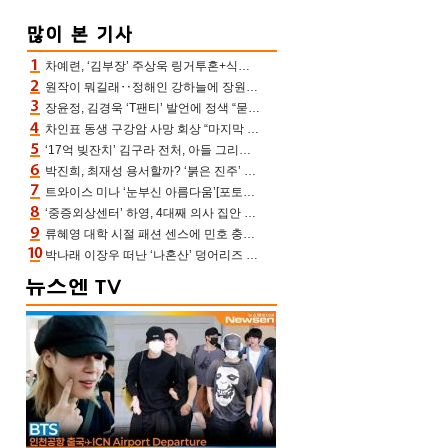
차예련, ‘김부장’ 주상욱 링거투혼+식스팩 비화 “옷 벗는데 아저씨는 안 된다고”(차장금)
원작이 뭐길래‥정해인 강하늘에 장원영까지 참여한 이 영화
장윤정, 김경욱 ‘T팬티’ 발언에 정색 “묻지 않았는데, 그것도 성희롱”(장공장)
차인표 동생 구강암 사망 회상 “마지막 순간 동생 손 잡아준 신애라, 두고두고 고마워” (신애라이프)
‘17억 빚잔치’ 김구라 전처, 아들 그리는 “나 뿐인데” 친엄마 챙기는 효심 눈길
박진희, 최재성 용서할까? ‘붉은 진주’ 오늘(7일) 결말 나온다
트와이스 미나 ‘눈부신 아름다움’[포토엔HD]
‘중증외상센터’ 하영, 4대째 의사 집안 인증 “증조부, 고종 황제 진료”(옥문아)[어제TV]
류혜영 대학 시절 패션 센스에 민호 충격 “레몬색 레깅스에 다리 없는 줄”(나혼산)
박나래 이장우 떠난 ‘나혼산’ 덩어리즈 왔다, 1인 1케이크에 팜유 전현무 충격[어제TV]