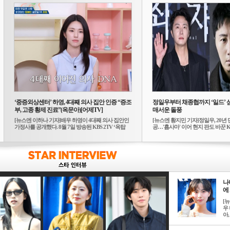
‘중증외상센터’ 하영, 4대째 의사 집안 인증 “증조
정일우부터 채종협까지 ‘일드’ 
부, 고종 황제 진료”(옥문아)[어제TV]
매서운 돌풍
[뉴스엔 이하나 기자]배우 하영이 4대째 의사 집안인
[뉴스엔 황지민 기자]정일우, 20년 
가정사를 공개했다. 8월 7일 방송된 KBS 2TV ‘옥탑
공…'횹사마' 이어 현지 판도 바꾼 K-
방...
나
에 
[
우 
아, .