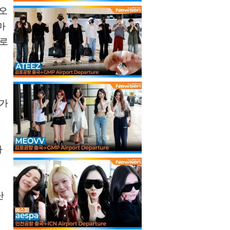
떠오
마
으로
 가
다
대
난