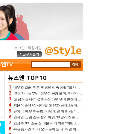
로그인
|
회원가입
배우 최일순, 이혼 후 20년 산속 생활 “딸 내가 버렸다고 원망‥맘 아파”(특종)[어제TV]
‘혼외자→유부남’ 정우성 근황 포착, 수식억 해킹 피해 후배 만났다 “존경하는”
집 공개 유재석, 결혼사진 라면 냄비 받침대 되고 분노‥가족사진도 피해(놀뭐)[어제TV]
백윤식 손녀+정시아 딸 첫 유화 공개, LA 아트쇼→서울국제조각페스타 작가다운 수준급 실력
유혜리, 배우 이근희과 1년 반만 이혼 왜? “식칼 꽂고 의자 던져” 충격 폭로(특종)[어제TV]
임지연, 그림 같은 발리 배경? 뼈말라 청순 비키니 핏에 상대 안 되네
김성수, ♥박소윤 집 이불 폐기 처분 “어떤 X이랑 썼을지 몰라” 질투(신랑수업2)[어제TV]
44kg 송가인 “비가 오나 눈이 오나” 매일 이 운동, 허벅지 근육량 상승+체지방 감소