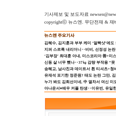
기사제보 및 보도자료 newsen@news
copyrightⓒ 뉴스엔. 무단전재 & 
김혜수, 김지훈과 부부 케미 ‘얼빡샷’에도
지퍼 스르륵 내리더니‥비비, 선정성 논란 터
‘김부장’ 최대훈 아내, 미스코리아 善+미
신동 살 너무 뺐나‥37㎏ 감량 부작용 “못
송혜교, 남사친과 데이트서 흰 티셔츠+청
유재석 포기한 정준원? 태도 논란 그만, 김현
누가 봐도 김희선이네, 中 열차서 여신 미
아나운서♥배우 커플 탄생‥이유빈, 유일한 최