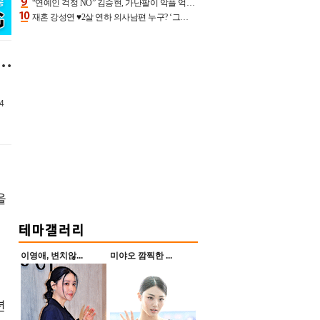
“연예인 걱정 NO” 김승현, 가난팔이 악플 억울할만‥아내+딸과 日 여행
재혼 강성연 ♥2살 연하 의사남편 누구? ‘그알’ 자문의에 훈남 비주얼 초엘리트 스펙 [종합]
…
4
을
이영애, 변치않...
미야오 깜찍한 ...
년