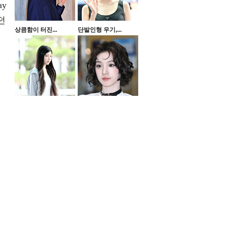
y
던
상큼함이 터진...
단발인형 우기,...