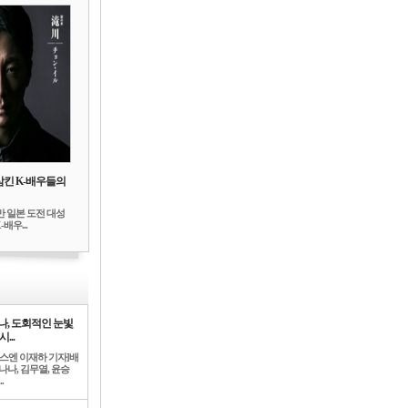
삼킨 K-배우들의
만 일본 도전 대성
배우...
나, 도회적인 눈빛
시...
뉴스엔 이재하 기자]배
나나, 김무열, 윤승
.