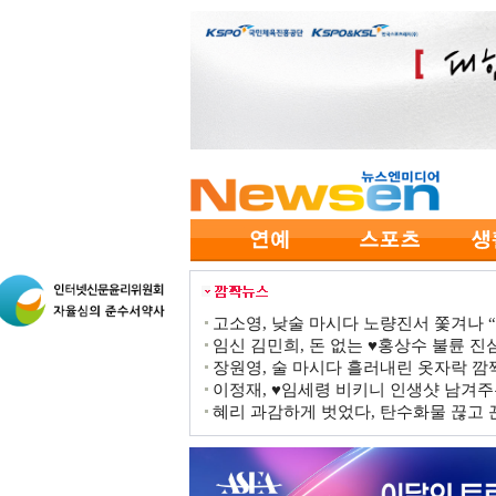
고소영, 낮술 마시다 노량진서 쫓겨나 “점
임신 김민희, 돈 없는 ♥홍상수 불륜 진심
장원영, 술 마시다 흘러내린 옷자락 
이정재, ♥임세령 비키니 인생샷 남겨주
혜리 과감하게 벗었다, 탄수화물 끊고 끈