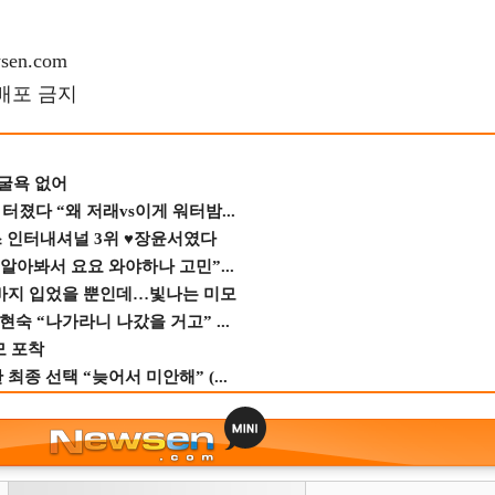
en.com
재배포 금지
 굴욕 없어
졌다 “왜 저래vs이게 워터밤...
스 인터내셔널 3위 ♥장윤서였다
 알아봐서 요요 와야하나 고민”...
바지 입었을 뿐인데…빛나는 미모
숙 “나가라니 나갔을 거고” ...
모 포착
종 선택 “늦어서 미안해” (...